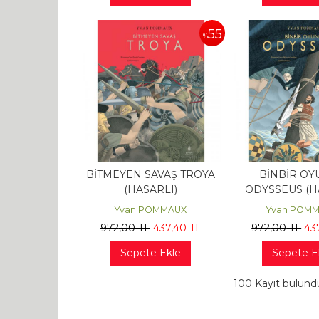
55
%
BİTMEYEN SAVAŞ TROYA
BİNBİR OY
(HASARLI)
ODYSSEUS (H
Yvan POMMAUX
Yvan POM
972
,00
TL
437
,40
TL
972
,00
TL
43
Sepete Ekle
Sepete E
100 Kayıt bulund