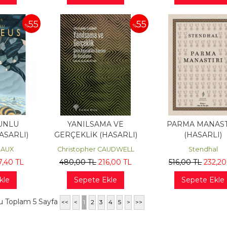
55
55
%
%
UNLU
YANILSAMA VE
PARMA MANAST
ASARLI)
GERÇEKLİK (HASARLI)
(HASARLI)
MAUX
Christopher CAUDWELL
Stendhal
7
,40
TL
480
,00
TL
216
,00
TL
516
,00
TL
232
,20
kle
Sepete Ekle
Sepete Ekle
u Toplam 5 Sayfa
<<
<
1
2
3
4
5
>
>>