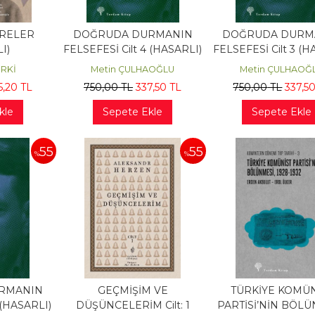
TRELER
DOĞRUDA DURMANIN
DOĞRUDA DURM
I)
FELSEFESİ Cilt 4 (HASARLI)
FELSEFESİ Cilt 3 (H
RKİ
Metin ÇULHAOĞLU
Metin ÇULHAOĞ
5
,20
TL
750
,00
TL
337
,50
TL
750
,00
TL
337
,5
kle
Sepete Ekle
Sepete Ekle
55
55
%
%
RMANIN
GEÇMİŞİM VE
TÜRKİYE KOMÜN
 (HASARLI)
DÜŞÜNCELERİM Cilt: 1
PARTİSİ’NİN BÖL