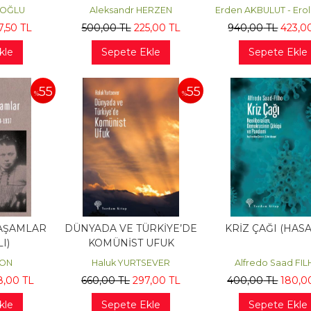
(HASARLI)
1928 – 1932 (HAS
AOĞLU
Aleksandr HERZEN
Erden AKBULUT - Ero
7
,50
TL
500
,00
TL
225
,00
TL
940
,00
TL
423
,0
kle
Sepete Ekle
Sepete Ekle
55
55
%
%
AŞAMLAR
DÜNYADA VE TÜRKİYE’DE
KRİZ ÇAĞI (HASA
I)
KOMÜNİST UFUK
(HASARLI)
TON
Haluk YURTSEVER
Alfredo Saad FI
8
,00
TL
660
,00
TL
297
,00
TL
400
,00
TL
180
,0
kle
Sepete Ekle
Sepete Ekle