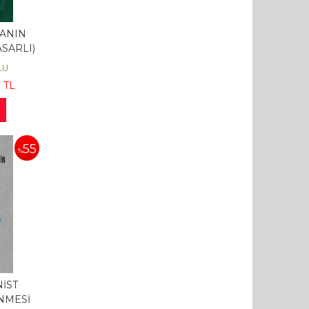
ANIN
ASARLI)
LU
0
TL
55
%
İST
ÜNMESİ