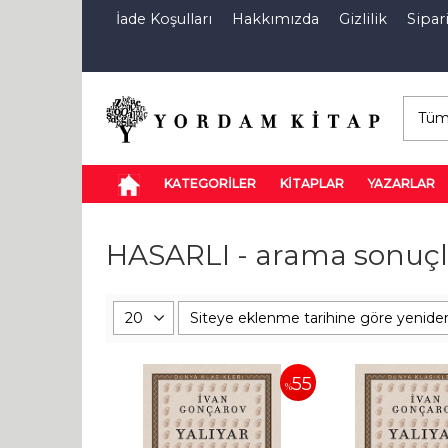
İade Koşulları
Hakkımızda
Gizlilik
Sipari
E-Kitap
Özel İndirim Sepeti
İndi
KATEGORİLER
KİTAPLAR
YAZARLAR
HASARLI - arama sonuçl
55
%