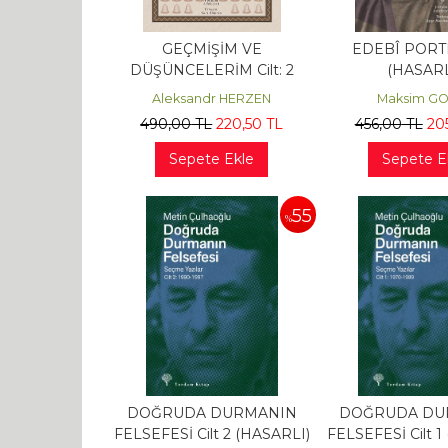
GEÇMİŞİM VE
EDEBÎ POR
DÜŞÜNCELERİM Cilt: 2
(HASARL
(HASARLI)
Aleksandr HERZEN
Maksim GO
490
,00
TL
220
,50
TL
456
,00
TL
20
Sepete Ekle
Sepete E
55
%
DOĞRUDA DURMANIN
DOĞRUDA DU
FELSEFESİ Cilt 2 (HASARLI)
FELSEFESİ Cilt 1