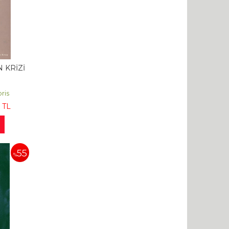
 KRİZİ
ris
TL
55
%