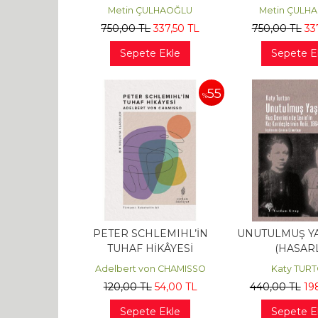
Metin ÇULHAOĞLU
Metin ÇULH
750
,00
TL
337
,50
TL
750
,00
TL
33
Sepete Ekle
Sepete E
55
%
PETER SCHLEMIHL’İN
UNUTULMUŞ Y
TUHAF HİKÂYESİ
(HASARL
(HASARLI)
Adelbert von CHAMISSO
Katy TUR
120
,00
TL
54
,00
TL
440
,00
TL
19
Sepete Ekle
Sepete E