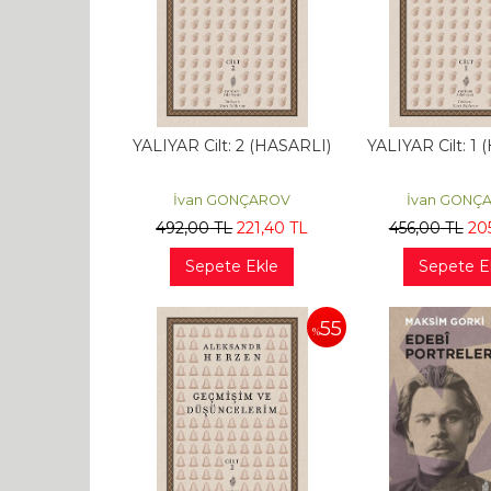
YALIYAR Cilt: 2 (HASARLI)
YALIYAR Cilt: 1
İvan GONÇAROV
İvan GONÇ
492
,00
TL
221
,40
TL
456
,00
TL
20
Sepete Ekle
Sepete E
55
%