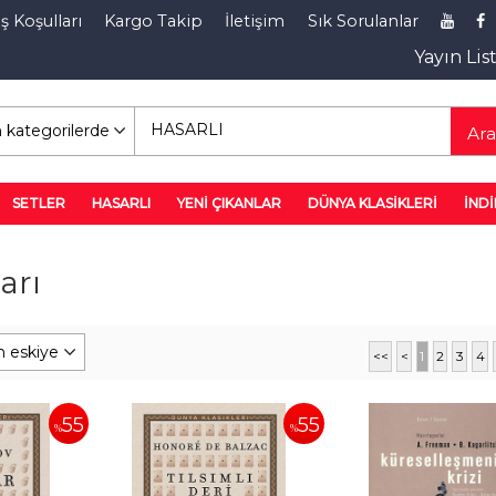
ş Koşulları
Kargo Takip
İletişim
Sık Sorulanlar
Yayın Lis
rim Rafı
Ar
SETLER
HASARLI
YENİ ÇIKANLAR
DÜNYA KLASİKLERİ
İNDİ
arı
<<
<
1
2
3
4
55
55
%
%