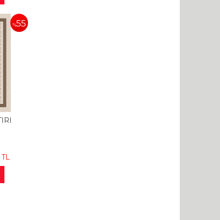
55
%
IRI
TL