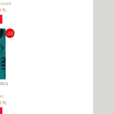
ARLI)
l ÜLKER
0
TL
55
%
RLI)
LHO
0
TL