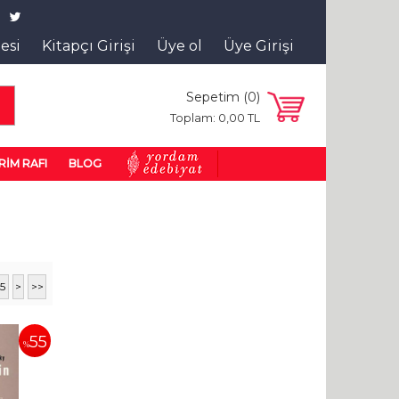
tesi
Kitapçı Girişi
Üye ol
Üye Girişi
Sepetim (
0
)
a
Toplam:
0
,00
TL
RİM RAFI
BLOG
5
>
>>
55
%