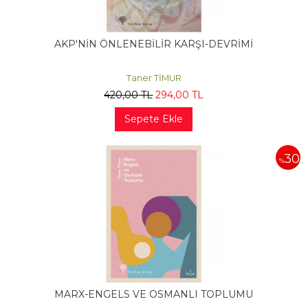
AKP'NİN ÖNLENEBİLİR KARŞI-DEVRİMİ
Taner TİMUR
420
,00
TL
294
,00
TL
Sepete Ekle
30
%
MARX-ENGELS VE OSMANLI TOPLUMU