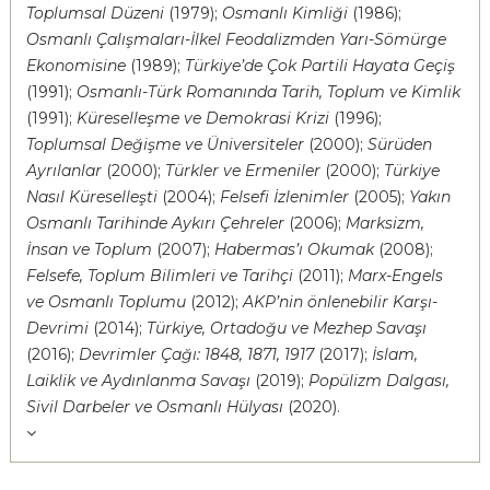
Toplumsal Düzeni
(1979);
Osmanlı Kimliği
(1986);
Osmanlı Çalışmaları-İlkel Feodalizmden Yarı-Sömürge
Ekonomisine
(1989);
Türkiye’de Çok Partili Hayata Geçiş
(1991);
Osmanlı-Türk Romanında Tarih, Toplum ve Kimlik
(1991);
Küreselleşme ve Demokrasi Krizi
(1996);
Toplumsal Değişme ve Üniversiteler
(2000);
Sürüden
Ayrılanlar
(2000);
Türkler ve Ermeniler
(2000);
Türkiye
Nasıl Küreselleşti
(2004);
Felsefi İzlenimler
(2005);
Yakın
Osmanlı Tarihinde Aykırı Çehreler
(2006);
Marksizm,
İnsan ve Toplum
(2007);
Habermas’ı Okumak
(2008);
Felsefe, Toplum Bilimleri ve Tarihçi
(2011);
Marx-Engels
ve Osmanlı Toplumu
(2012);
AKP’nin önlenebilir Karşı-
Devrimi
(2014);
Türkiye, Ortadoğu ve Mezhep Savaşı
(2016);
Devrimler Çağı: 1848, 1871, 1917
(2017);
İslam,
Laiklik ve Aydınlanma Savaşı
(2019);
Popülizm Dalgası,
Sivil Darbeler ve Osmanlı Hülyası
(2020).