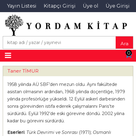
Yayın Listesi
Kitapçı Girişi
Üye ol
Üye Girişi
Ara
0
Taner TİMUR
1958 yılında AÜ SBF’den mezun oldu. Aynı fakültede
asistan olmasının ardından, 1968 yılında doçentliğe, 1979
yılında profesörlüğe yükseldi. 12 Eylül askerî darbesinden
sonra görevinden istifa ederek çalışmalarını Paris’te
sürdürdü. Eylül 1992’de eski görevine döndü. 2002 yılına
kadar bu görevini sürdürdü.
Eserleri
:
Türk Devrimi ve Sonrası
(1971);
Osmanlı