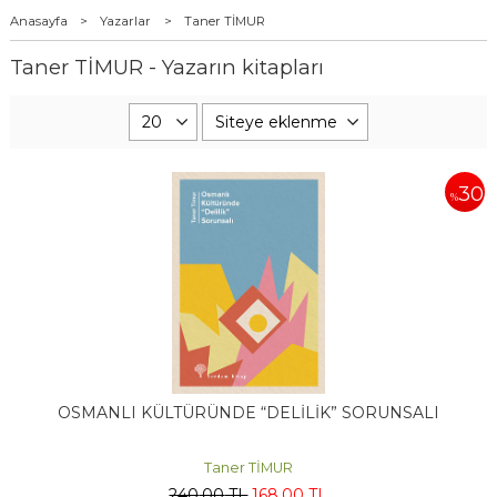
Anasayfa
>
Yazarlar
>
Taner TİMUR
Taner TİMUR - Yazarın kitapları
30
%
OSMANLI KÜLTÜRÜNDE “DELİLİK” SORUNSALI
Taner TİMUR
240
,00
TL
168
,00
TL