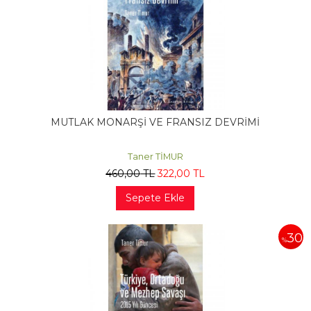
MUTLAK MONARŞİ VE FRANSIZ DEVRİMİ
Taner TİMUR
460
,00
TL
322
,00
TL
Sepete Ekle
30
%