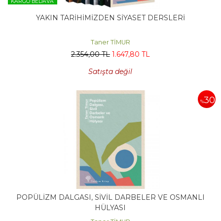
KARGO BEDAVA
YAKIN TARİHİMİZDEN SİYASET DERSLERİ
Taner TİMUR
2.354
,00
TL
1.647
,80
TL
Satışta değil
30
%
POPÜLİZM DALGASI, SİVİL DARBELER VE OSMANLI
HÜLYASI