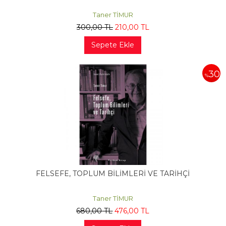
Taner TİMUR
300
,00
TL
210
,00
TL
Sepete Ekle
30
%
FELSEFE, TOPLUM BİLİMLERİ VE TARİHÇİ
Taner TİMUR
680
,00
TL
476
,00
TL