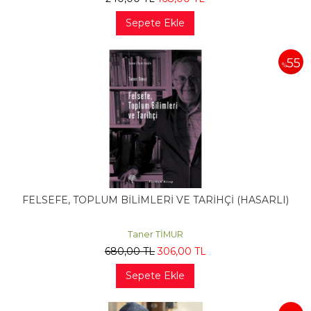
Sepete Ekle
55
%
FELSEFE, TOPLUM BİLİMLERİ VE TARİHÇİ (HASARLI)
Taner TİMUR
680
,00
TL
306
,00
TL
Sepete Ekle