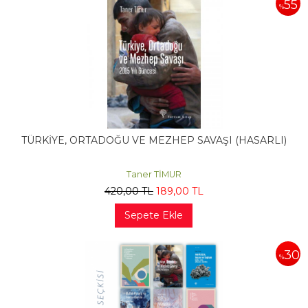
55
%
TÜRKİYE, ORTADOĞU VE MEZHEP SAVAŞI (HASARLI)
Taner TİMUR
420
,00
TL
189
,00
TL
Sepete Ekle
30
%