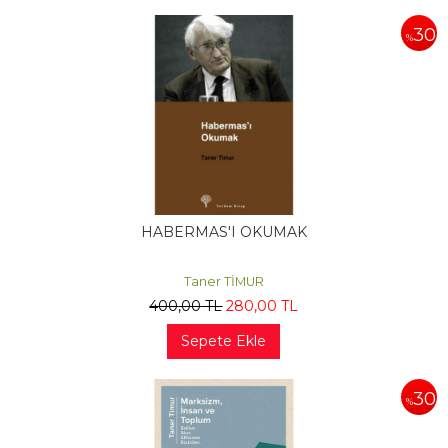
30
%
HABERMAS'I OKUMAK
Taner TİMUR
400
,00
TL
280
,00
TL
Sepete Ekle
30
%