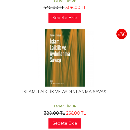
Taner TİMUR
440
,00
TL
308
,00
TL
Sepete Ekle
30
%
İSLAM, LAİKLİK VE AYDINLANMA SAVAŞI
Taner TİMUR
380
,00
TL
266
,00
TL
Sepete Ekle