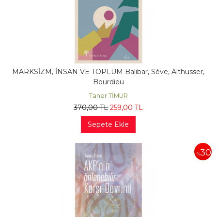
MARKSİZM, İNSAN VE TOPLUM Balibar, Sève, Althusser,
Bourdieu
Taner TİMUR
370
,00
TL
259
,00
TL
Sepete Ekle
30
%