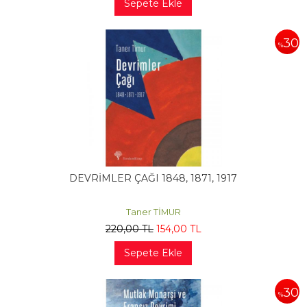
Sepete Ekle
30
%
DEVRİMLER ÇAĞI 1848, 1871, 1917
Taner TİMUR
220
,00
TL
154
,00
TL
Sepete Ekle
30
%