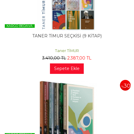
KARGO BEDAVA
TANER TİMUR SEÇKİSİ (9 KİTAP)
Taner TİMUR
3.410
,00
TL
2.387
,00
TL
Sepete Ekle
30
%