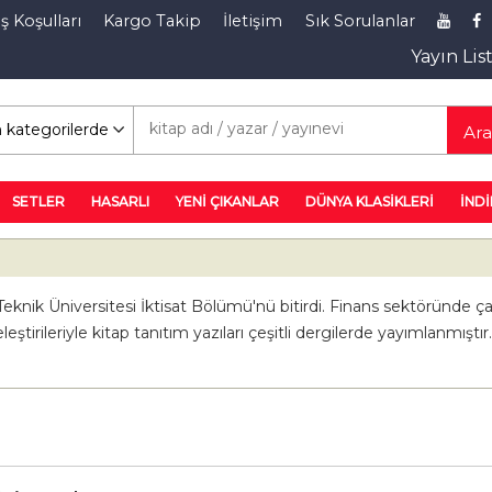
ş Koşulları
Kargo Takip
İletişim
Sık Sorulanlar
Yayın Lis
rim Rafı
Ar
SETLER
HASARLI
YENİ ÇIKANLAR
DÜNYA KLASİKLERİ
İNDİ
k Üniversitesi İktisat Bölümü'nü bitirdi. Finans sektöründe çalış
tirileriyle kitap tanıtım yazıları çeşitli dergilerde yayımlanmıştır.