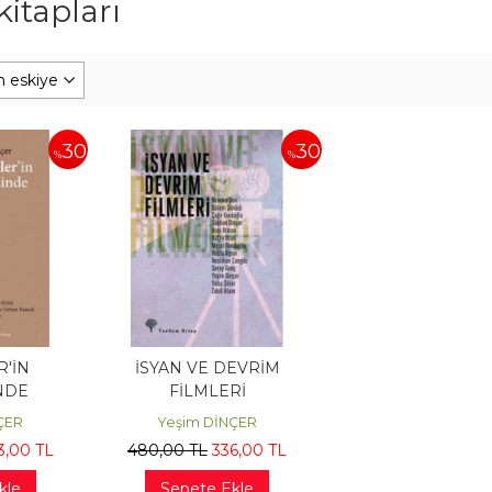
itapları
30
30
%
%
R'İN
İSYAN VE DEVRİM
NDE
FİLMLERİ
ÇER
Yeşim DİNÇER
3
,00
TL
480
,00
TL
336
,00
TL
kle
Sepete Ekle