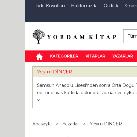
İade Koşulları
Hakkımızda
Gizlilik
Sipari
E-Kitap
Özel İndirim Sepeti
İndi
KATEGORİLER
KİTAPLAR
YAZARLAR
Yeşim DİNÇER
Samsun Anadolu Lisesi'nden sonra Orta Doğu Tekni
editör olarak katkıda bulundu. Roman ve öykü eleş
Anasayfa
>
Yazarlar
>
Yeşim DİNÇER