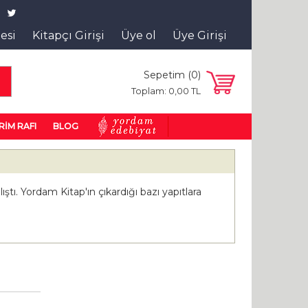
tesi
Kitapçı Girişi
Üye ol
Üye Girişi
Sepetim (
0
)
a
Toplam:
0
,00
TL
RİM RAFI
BLOG
tı. Yordam Kitap'ın çıkardığı bazı yapıtlara