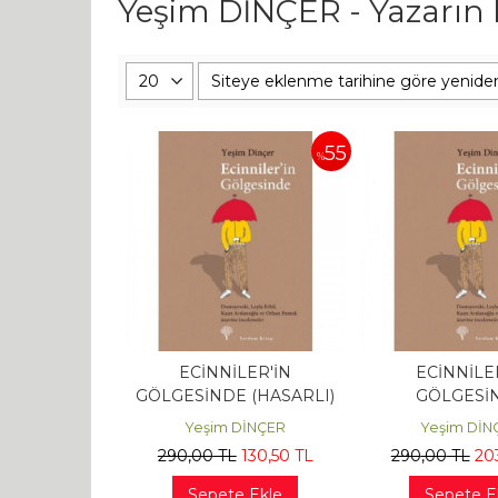
Yeşim DİNÇER - Yazarın k
55
%
ECİNNİLER'İN
ECİNNİLE
GÖLGESİNDE (HASARLI)
GÖLGESİ
Yeşim DİNÇER
Yeşim DİN
290
,00
TL
130
,50
TL
290
,00
TL
20
Sepete Ekle
Sepete E