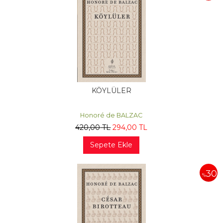
KÖYLÜLER
Honoré de BALZAC
420
,00
TL
294
,00
TL
Sepete Ekle
30
%