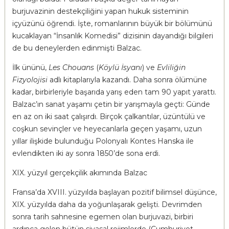
burjuvazinin destekçiliğini yapan hukuk sisteminin
içyüzünü öğrendi. İşte, romanlarının büyük bir bölümünü
kucaklayan “İnsanlık Komedisi” dizisinin dayandığı bilgileri
de bu deneylerden edinmişti Balzac.
İlk ününü,
Les Chouans
(
Köylü İsyanı
) ve
Evliliğin
Fizyolojisi
adlı kitaplarıyla kazandı. Daha sonra ölümüne
kadar, birbirleriyle başarıda yarış eden tam 90 yapıt yarattı.
Balzac’ın sanat yaşamı çetin bir yarışmayla geçti: Günde
en az on iki saat çalışırdı. Birçok çalkantılar, üzüntülü ve
coşkun sevinçler ve heyecanlarla geçen yaşamı, uzun
yıllar ilişkide bulunduğu Polonyalı Kontes Hanska ile
evlendikten iki ay sonra 1850’de sona erdi.
XIX. yüzyıl gerçekçilik akımında Balzac
Fransa’da XVIII. yüzyılda başlayan pozitif bilimsel düşünce,
XIX. yüzyılda daha da yoğunlaşarak gelişti. Devrimden
sonra tarih sahnesine egemen olan burjuvazi, birbiri
ardınca gelen bütün siyasal rejimlerde (Cumhuriyet,