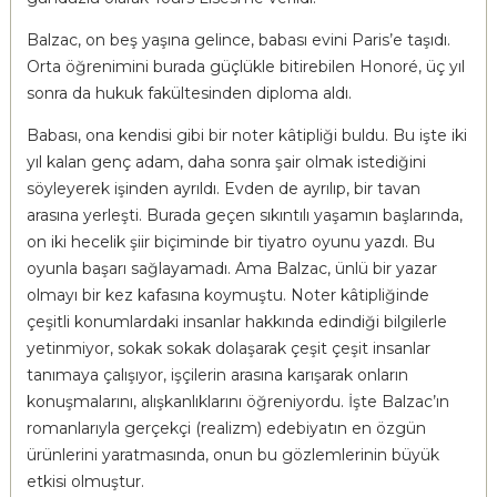
Balzac, on beş yaşına gelince, babası evini Paris’e taşıdı.
Orta öğrenimini burada güçlükle bitirebilen Honoré, üç yıl
sonra da hukuk fakültesinden diploma aldı.
Babası, ona kendisi gibi bir noter kâtipliği buldu. Bu işte iki
yıl kalan genç adam, daha sonra şair olmak istediğini
söyleyerek işinden ayrıldı. Evden de ayrılıp, bir tavan
arasına yerleşti. Burada geçen sıkıntılı yaşamın başlarında,
on iki hecelik şiir biçiminde bir tiyatro oyunu yazdı. Bu
oyunla başarı sağlayamadı. Ama Balzac, ünlü bir yazar
olmayı bir kez kafasına koymuştu. Noter kâtipliğinde
çeşitli konumlardaki insanlar hakkında edindiği bilgilerle
yetinmiyor, sokak sokak dolaşarak çeşit çeşit insanlar
tanımaya çalışıyor, işçilerin arasına karışarak onların
konuşmalarını, alışkanlıklarını öğreniyordu. İşte Balzac’ın
romanlarıyla gerçekçi (realizm) edebiyatın en özgün
ürünlerini yaratmasında, onun bu gözlemlerinin büyük
etkisi olmuştur.