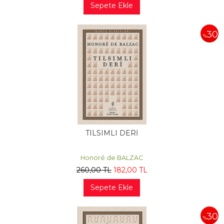
Sepete Ekle
30
%
TILSIMLI DERİ
Honoré de BALZAC
260
,00
TL
182
,00
TL
Sepete Ekle
30
%