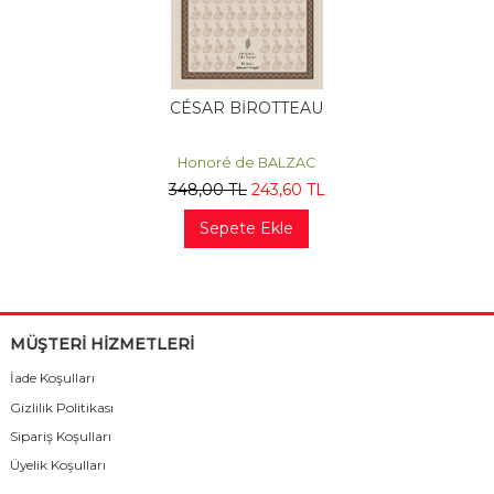
CÉSAR BİROTTEAU
Honoré de BALZAC
348
,00
TL
243
,60
TL
Sepete Ekle
MÜŞTERİ HİZMETLERİ
İade Koşulları
Gizlilik Politikası
Sipariş Koşulları
Üyelik Koşulları