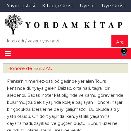
Yayın Listesi
Kitapçı Girişi
Üye ol
Üye Girişi
Ara
0
Honoré de BALZAC
Fransa’nın merkez-batı bölgesinde yer alan Tours
kentinde dünyaya gelen Balzac, orta halli, taşralı bir
ailedendi. Babası noter kâtipliğinde ve kamu görevlerinde
bulunmuştu. Sekiz yaşında koleje başlayan Honoré, haşarı
bir çocuktu. Derslerine de iyi çalışmazdı. Bu okulda altı yıl
yatılı okudu. On dört yaşında iken, yatılılık yaşamına
dayanamadı, zayıfladı ve güçten düştü. Bunun üzerine,
gündüzlü olarak Tours Lisesi’ne verildi.