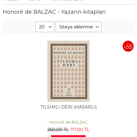
Honoré de BALZAC - Yazarın kitapları
55
%
TILSIMLI DERİ (HASARLI)
Honoré de BALZAC
260
,00
TL
117
,00
TL