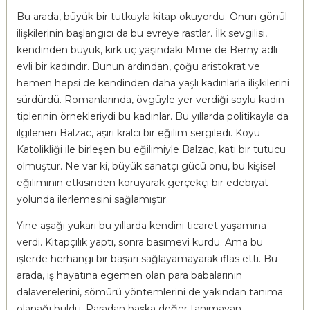
Bu arada, büyük bir tutkuyla kitap okuyordu. Onun gönül
ilişkilerinin başlangıcı da bu evreye rastlar. İlk sevgilisi,
kendinden büyük, kırk üç yaşındaki Mme de Berny adlı
evli bir kadındır. Bunun ardından, çoğu aristokrat ve
hemen hepsi de kendinden daha yaşlı kadınlarla ilişkilerini
sürdürdü. Romanlarında, övgüyle yer verdiği soylu kadın
tiplerinin örnekleriydi bu kadınlar. Bu yıllarda politikayla da
ilgilenen Balzac, aşırı kralcı bir eğilim sergiledi. Koyu
Katolikliği ile birleşen bu eğilimiyle Balzac, katı bir tutucu
olmuştur. Ne var ki, büyük sanatçı gücü onu, bu kişisel
eğiliminin etkisinden koruyarak gerçekçi bir edebiyat
yolunda ilerlemesini sağlamıştır.
Yine aşağı yukarı bu yıllarda kendini ticaret yaşamına
verdi. Kitapçılık yaptı, sonra basımevi kurdu. Ama bu
işlerde herhangi bir başarı sağlayamayarak iflas etti. Bu
arada, iş hayatına egemen olan para babalarının
dalaverelerini, sömürü yöntemlerini de yakından tanıma
olanağı buldu. Paradan başka değer tanımayan