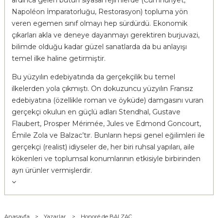
Napoléon İmparatorluğu, Restorasyon) topluma yön
veren egemen sınıf olmayı hep sürdürdü. Ekonomik
çıkarları akla ve deneye dayanmayı gerektiren burjuvazi,
bilimde olduğu kadar güzel sanatlarda da bu anlayışı
temel ilke haline getirmiştir.
Bu yüzyılın edebiyatında da gerçekçilik bu temel
ilkelerden yola çıkmıştı. On dokuzuncu yüzyılın Fransız
edebiyatına (özellikle roman ve öyküde) damgasını vuran
gerçekçi okulun en güçlü adları Stendhal, Gustave
Flaubert, Prosper Mérimée, Jules ve Edmond Goncourt,
Émile Zola ve Balzac’tır. Bunların hepsi genel eğilimleri ile
gerçekçi (realist) idiyseler de, her biri ruhsal yapıları, aile
kökenleri ve toplumsal konumlarının etkisiyle birbirinden
ayrı ürünler vermişlerdir.
Anasayfa
>
Yazarlar
>
Honoré de BALZAC