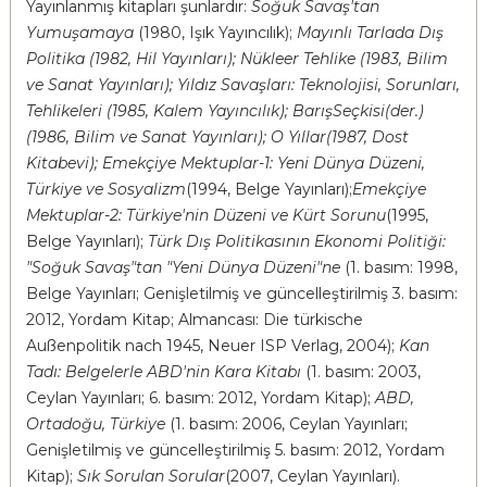
Yayınlanmış kitapları şunlardır:
Soğuk Savaş'tan
Yumuşamaya
(1980, Işık Yayıncılık);
Mayınlı Tarlada Dış
Politika (1982, Hil Yayınları); Nükleer Tehlike (1983, Bilim
ve Sanat Yayınları); Yıldız Savaşları: Teknolojisi, Sorunları,
Tehlikeleri (1985, Kalem Yayıncılık); BarışSeçkisi(der.)
(1986, Bilim ve Sanat Yayınları); O Yıllar(1987, Dost
Kitabevi); Emekçiye Mektuplar-1: Yeni Dünya Düzeni,
Türkiye ve Sosyalizm
(1994, Belge Yayınları);
Emekçiye
Mektuplar-2: Türkiye'nin Düzeni ve Kürt Sorunu
(1995,
Belge Yayınları);
Türk Dış Politikasının Ekonomi Politiği:
"Soğuk Savaş"tan "Yeni Dünya Düzeni"ne
(1. basım: 1998,
Belge Yayınları; Genişletilmiş ve güncelleştirilmiş 3. basım:
2012, Yordam Kitap; Almancası: Die türkische
Außenpolitik nach 1945, Neuer ISP Verlag, 2004);
Kan
Tadı: Belgelerle ABD'nin Kara Kitabı
(1. basım: 2003,
Ceylan Yayınları; 6. basım: 2012, Yordam Kitap);
ABD,
Ortadoğu, Türkiye
(1. basım: 2006, Ceylan Yayınları;
Genişletilmiş ve güncelleştirilmiş 5. basım: 2012, Yordam
Kitap);
Sık Sorulan Sorular
(2007, Ceylan Yayınları).