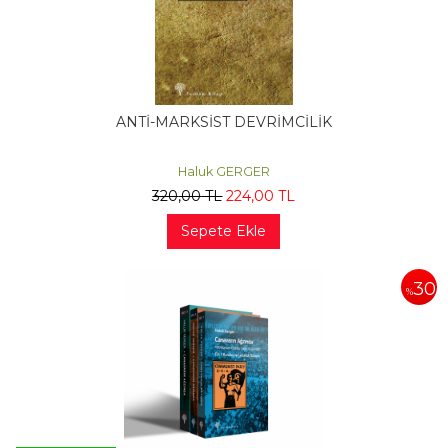
ANTİ-MARKSİST DEVRİMCİLİK
Haluk GERGER
320
,00
TL
224
,00
TL
Sepete Ekle
30
%