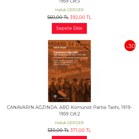
1959 Cilt:3
Haluk GERGER
560
,00
TL
392
,00
TL
Sepete Ekle
30
%
CANAVARIN AĞZINDA: ABD Komünist Partisi Tarihi, 1919-
1959 Cilt:2
Haluk GERGER
530
,00
TL
371
,00
TL