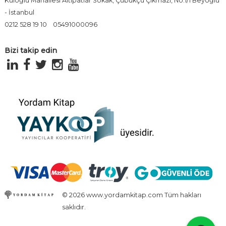
Kuloğlu Mahallesi Altıpatlar Sokak, Çubukçu Çıkmazı, No:1/1 Beyoğlu
- İstanbul
0212 528 19 10
05491000096
Bizi takip edin
© 2026 www.yordamkitap.com Tüm hakları
saklıdır.