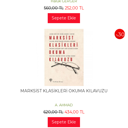
Haluk GERGER
560
,00
TL
252
,00
TL
Sepete Ekle
30
%
MARKSİST KLASİKLERİ OKUMA KILAVUZU
A. AHMAD
620
,00
TL
434
,00
TL
Sepete Ekle