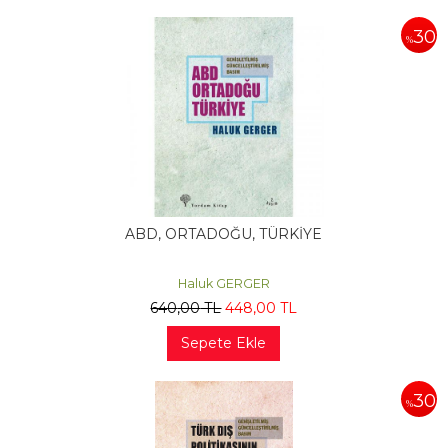
30
%
ABD, ORTADOĞU, TÜRKİYE
Haluk GERGER
640
,00
TL
448
,00
TL
Sepete Ekle
30
%