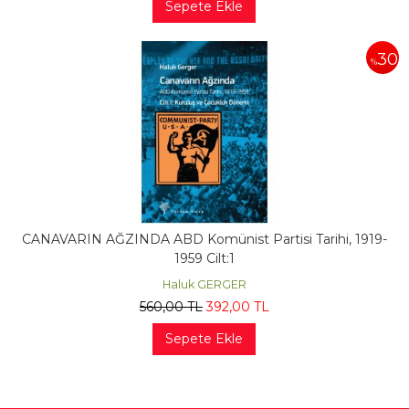
Sepete Ekle
30
%
CANAVARIN AĞZINDA ABD Komünist Partisi Tarihi, 1919-
1959 Cilt:1
Haluk GERGER
560
,00
TL
392
,00
TL
Sepete Ekle