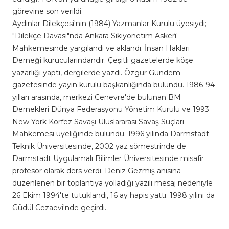
görevine son verildi.
Aydınlar Dilekçesi'nin (1984) Yazmanlar Kurulu üyesiydi;
"Dilekçe Davası"nda Ankara Sıkıyönetim Askerî
Mahkemesinde yargılandı ve aklandı. İnsan Hakları
Derneği kurucularındandır. Çeşitli gazetelerde köşe
yazarlığı yaptı, dergilerde yazdı. Özgür Gündem
gazetesinde yayın kurulu başkanlığında bulundu. 1986-94
yılları arasında, merkezi Cenevre'de bulunan BM
Dernekleri Dünya Federasyonu Yönetim Kurulu ve 1993
New York Körfez Savaşı Uluslararası Savaş Suçları
Mahkemesi üyeliğinde bulundu. 1996 yılında Darmstadt
Teknik Üniversitesinde, 2002 yaz sömestrinde de
Darmstadt Uygulamalı Bilimler Üniversitesinde misafir
profesör olarak ders verdi. Deniz Gezmiş anısına
düzenlenen bir toplantıya yolladığı yazılı mesaj nedeniyle
26 Ekim 1994'te tutuklandı, 16 ay hapis yattı. 1998 yılını da
Güdül Cezaevi'nde geçirdi.