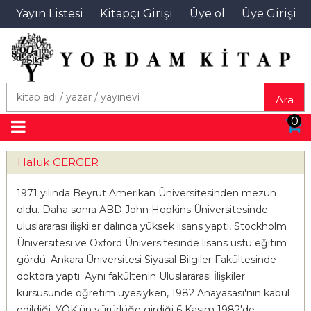
Yayın Listesi
Kitapçı Girişi
Üye ol
Üye Girişi
Ara
0
Haluk GERGER
1971 yılında Beyrut Amerikan Üniversitesinden mezun
oldu. Daha sonra ABD John Hopkins Üniversitesinde
uluslararası ilişkiler dalında yüksek lisans yaptı, Stockholm
Üniversitesi ve Oxford Üniversitesinde lisans üstü eğitim
gördü. Ankara Üniversitesi Siyasal Bilgiler Fakültesinde
doktora yaptı. Aynı fakültenin Uluslararası İlişkiler
kürsüsünde öğretim üyesiyken, 1982 Anayasası'nın kabul
edildiği, YÖK'ün yürürlüğe girdiği 6 Kasım 1982'de