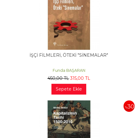
İŞÇİ FİLMLERİ, ÖTEKİ "SİNEMALAR"
Funda BAŞARAN
450
,00
TL
315
,00
TL
Sepete Ekle
30
%