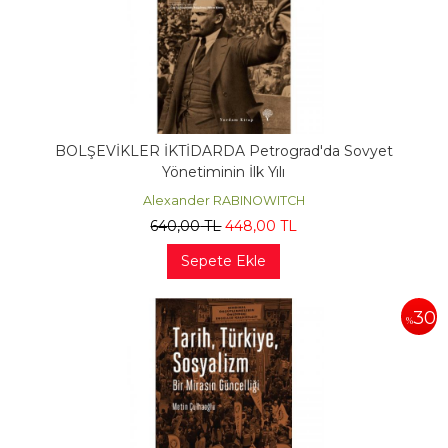
BOLŞEVİKLER İKTİDARDA Petrograd'da Sovyet
Yönetiminin İlk Yılı
Alexander RABINOWITCH
640
,00
TL
448
,00
TL
Sepete Ekle
30
%