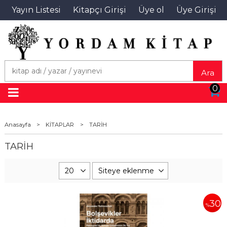
Yayın Listesi
Kitapçı Girişi
Üye ol
Üye Girişi
Ara
0
Anasayfa
>
KİTAPLAR
>
TARİH
TARİH
30
%