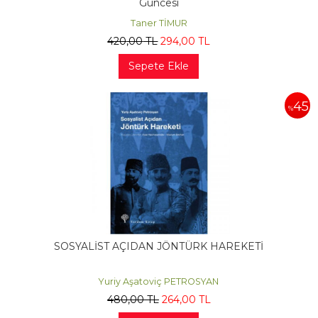
Güncesi
Taner TİMUR
420
,00
TL
294
,00
TL
Sepete Ekle
45
%
SOSYALİST AÇIDAN JÖNTÜRK HAREKETİ
Yuriy Aşatoviç PETROSYAN
480
,00
TL
264
,00
TL