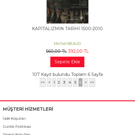
KAPİTALİZMİN TARİHİ 1500-2010
Michel BEAUD
560
,00
TL
392
,00
TL
Sepete Ekle
107 Kayıt bulundu Toplam 6 Sayfa
<<
<
1
2
3
4
5
6
>
>>
MÜŞTERİ HİZMETLERİ
İade Koşulları
Gizlilik Politikası
Sipariş Koşulları