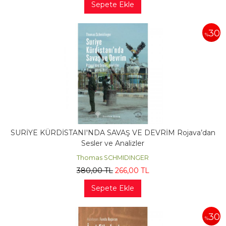
Sepete Ekle
30
%
SURİYE KÜRDİSTANI'NDA SAVAŞ VE DEVRİM Rojava’dan
Sesler ve Analizler
Thomas SCHMIDINGER
380
,00
TL
266
,00
TL
Sepete Ekle
30
%