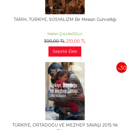
TARİH, TÜRKİYE, SOSYALİZM Bir Mirasın Güncelliği
Metin ÇULHAOĞLU
300
,00
TL
210
,00
TL
Sepete Ekle
30
%
TÜRKİYE, ORTADOĞU VE MEZHEP SAVAŞI 2015 Yılı