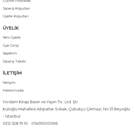
Gizlilik Politikası
Sipariş Koşulları
Üyelik Koşulları
ÜYELİK
Yeni Üyelik
Üye Girişi
Sepetim
Sipariş Takibi
İLETİŞİM
İletişim
Hakkımızda
Yordam Kitap Basın ve Yayın Tic. Ltd. Şti.
Kuloğlu Mahallesi Altıpatlar Sokak, Çubukçu Çıkmazı, No:1/1 Beyoğlu
- İstanbul
0212 528 19 10
05491000096