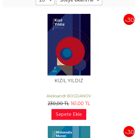
30
%
KIZIL YILDIZ
Aleksandr BOGDANOV
230
,00
TL
161
,00
TL
Sepete Ekle
30
%