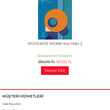
MÜHENDİS MENNİ Kızıl Yıldız-2
Aleksandr BOGDANOV
230
,00
TL
161
,00
TL
Sepete Ekle
MÜŞTERİ HİZMETLERİ
İade Koşulları