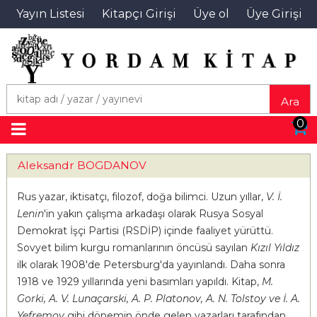
Yayın Listesi
Kitapçı Girişi
Üye ol
Üye Girişi
Ara
0
Aleksandr BOGDANOV
Rus yazar, iktisatçı, filozof, doğa bilimci. Uzun yıllar,
V. İ.
Lenin
'in yakın çalışma arkadaşı olarak Rusya Sosyal
Demokrat İşçi Partisi (RSDİP) içinde faaliyet yürüttü.
Sovyet bilim kurgu romanlarının öncüsü sayılan
Kızıl Yıldız
ilk olarak 1908'de Petersburg'da yayınlandı. Daha sonra
1918 ve 1929 yıllarında yeni basımları yapıldı. Kitap,
M.
Gorki, A. V. Lunaçarski, A. P. Platonov, A. N. Tolstoy ve İ. A.
Yefremov
gibi dönemin önde gelen yazarları tarafından