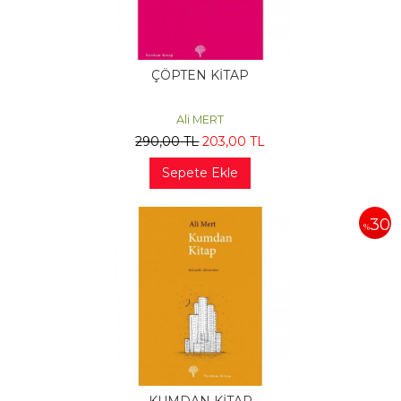
ÇÖPTEN KİTAP
Ali MERT
290
,00
TL
203
,00
TL
Sepete Ekle
30
%
KUMDAN KİTAP