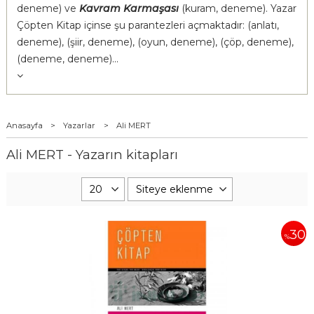
deneme) ve
Kavram Karmaşası
(kuram, deneme). Yazar
Çöpten Kitap içinse şu parantezleri açmaktadır: (anlatı,
deneme), (şiir, deneme), (oyun, deneme), (çöp, deneme),
(deneme, deneme)...
Anasayfa
>
Yazarlar
>
Ali MERT
Ali MERT - Yazarın kitapları
30
%