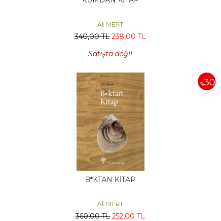
Ali MERT
340
,00
TL
238
,00
TL
Satışta değil
30
%
B*KTAN KİTAP
Ali MERT
360
,00
TL
252
,00
TL