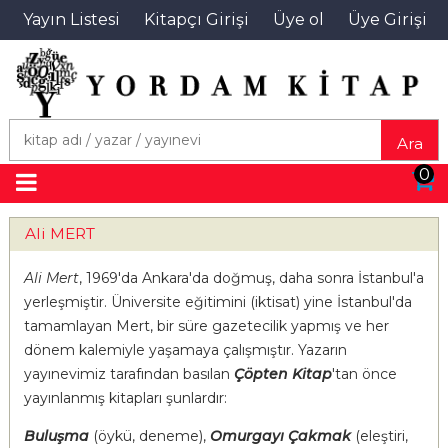
Yayın Listesi
Kitapçı Girişi
Üye ol
Üye Girişi
Ara
0
Ali MERT
Ali Mert
, 1969'da Ankara'da doğmuş, daha sonra İstanbul'a
yerleşmiştir. Üniversite eğitimini (iktisat) yine İstanbul'da
tamamlayan Mert, bir süre gazetecilik yapmış ve her
dönem kalemiyle yaşamaya çalışmıştır. Yazarın
yayınevimiz tarafından basılan
Çöpten Kitap
'tan önce
yayınlanmış kitapları şunlardır:
Buluşma
(öykü, deneme),
Omurgayı Çakmak
(eleştiri,