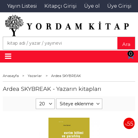
Yayın Listesi
Kitapçı Girişi
Üye ol
Üye Girişi
Ara
0
Anasayfa
>
Yazarlar
>
Ardea SKYBREAK
Ardea SKYBREAK - Yazarın kitapları
55
%