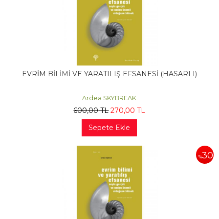
EVRİM BİLİMİ VE YARATILIŞ EFSANESİ (HASARLI)
Ardea SKYBREAK
600
,00
TL
270
,00
TL
Sepete Ekle
30
%