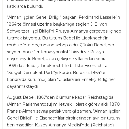
katkılarda bulundu.
“Alman İşçileri Genel Birliği” başkanı Ferdinand Lasselle’ın
1864’te ölmesi üzerine başkanlığa seçilen J. B. von
Schweitzer, İşçi Birliği’ni Prusya-Almanya çerçevesi içinde
tutmak istiyordu. Bu tutum Bebel ile Liebknecht’in
muhalefete geçmesine sebep oldu. Çünkü Bebel, her
şeyden önce “enternasyonalist” biriydi ve Prusya
düşmanıydı. Bebel, uzun çekişme yıllarından sonra
1869’da arkadaşı Liebknecht ile birlikte Eisenach’ta,
“Sosyal Demokrat Parti”yi kurdu. Bu parti, 1864’te
Londra’da kurulmuş olan “Uluslararası Emekçi Birliğine”
dayanmaktaydı.
August Bebel, 1867’den ölümüne kadar Reichstag’da
(Alman Parlamentosu) milletvekili olarak görev aldı. 1870
Fransız-Alman savaşı patlak verdiği zaman, “Alman İşçileri
Genel Birliği” ile Eisenach’lılar birbirlerinden ayrı bir tutum
benimsediler. Kuzey Almanya Meclisi’nde (Reichstag)