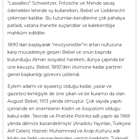
“Lassallecı” Schweitzer, Fritzsche ve Mende savaş
ödenekleri lehinde oy kullanırken, Bebel ve Liebknecht
çekimser kaldılar. Bu tutumları kendilerine çok pahalıya
patladı, vatana ihanetle suçlandılar ve kalebentliğe
mahkûm edildiler.
1890’dan başlayarak “revizyonistler”in artan nüfuzuna
karşı mücadeleye girişen Bebel ve onun başında
bulunduğu Alman sosyalist hareketi, dünya çapında bir
üne kavuştu. Bebel, 1892’den ölümüne kadar partinin
genel başkanlığı görevini üstlendi.
Eylem adamı ve siyasetçi olduğu kadar, yazar ve
gazeteci kimliğiyle de öne çıkan ve bir kuramcı da olan
August Bebel, 1913 yılında ölmüştür. Çok sayıda yapıtı
içerisinde en önemlisinin
Kadın ve Sosyalizm
olduğu
kabul edilir.
Teoride ve Pratikte Politika
adlı yapıtı da 1969
yılında dilimize kazandırılmıştır (Anadolu Yayınları, Türkçesi:
Arif Gelen).
Hazreti Muhammed ve Arap Kültürü
adlı
kitabı ise farklı yayınevlerinden yaptığı baskılarla, Türkiyeli