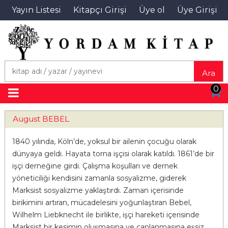
Yayın Listesi
Kitapçı Girişi
Üye ol
Üye Girişi
Ara
0
August BEBEL
1840 yılında, Köln’de, yoksul bir ailenin çocuğu olarak
dünyaya geldi. Hayata torna işçisi olarak katıldı. 1861’de bir
işçi derneğine girdi. Çalışma koşulları ve dernek
yöneticiliği kendisini zamanla sosyalizme, giderek
Marksist sosyalizme yaklaştırdı. Zaman içerisinde
birikimini artıran, mücadelesini yoğunlaştıran Bebel,
Wilhelm Liebknecht ile birlikte, işçi hareketi içerisinde
Marksist bir kesimin oluşmasına ve canlanmasına eşsiz