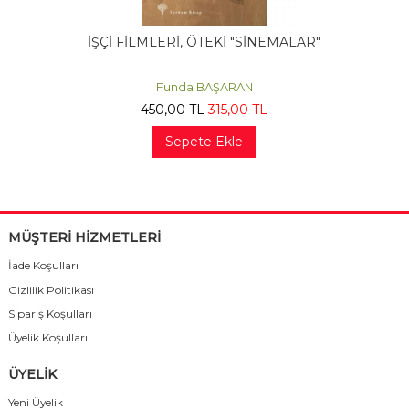
İŞÇİ FİLMLERİ, ÖTEKİ "SİNEMALAR"
Funda BAŞARAN
450
,00
TL
315
,00
TL
Sepete Ekle
MÜŞTERİ HİZMETLERİ
İade Koşulları
Gizlilik Politikası
Sipariş Koşulları
Üyelik Koşulları
ÜYELİK
Yeni Üyelik