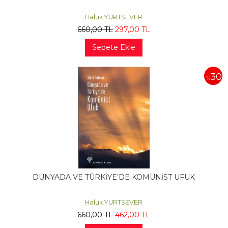
Haluk YURTSEVER
660
,00
TL
297
,00
TL
Sepete Ekle
30
%
DÜNYADA VE TÜRKİYE’DE KOMÜNİST UFUK
Haluk YURTSEVER
660
,00
TL
462
,00
TL