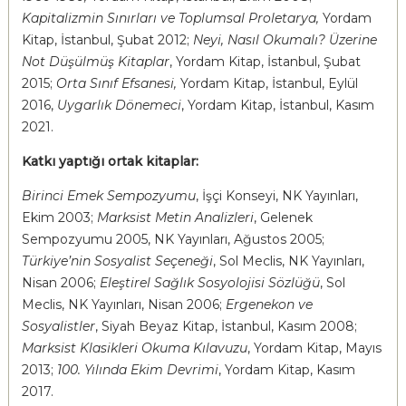
Kapitalizmin Sınırları ve Toplumsal Proletarya,
Yordam
Kitap, İstanbul, Şubat 2012;
Neyi, Nasıl Okumalı? Üzerine
Not Düşülmüş Kitaplar
, Yordam Kitap, İstanbul, Şubat
2015;
Orta Sınıf Efsanesi,
Yordam Kitap, İstanbul, Eylül
2016,
Uygarlık Dönemeci
, Yordam Kitap, İstanbul, Kasım
2021.
Katkı yaptığı ortak kitaplar:
Birinci Emek Sempozyumu
, İşçi Konseyi, NK Yayınları,
Ekim 2003;
Marksist Metin Analizleri
, Gelenek
Sempozyumu 2005, NK Yayınları, Ağustos 2005;
Türkiye’nin Sosyalist Seçeneği
, Sol Meclis, NK Yayınları,
Nisan 2006;
Eleştirel Sağlık Sosyolojisi Sözlüğü
, Sol
Meclis, NK Yayınları, Nisan 2006;
Ergenekon ve
Sosyalistler
, Siyah Beyaz Kitap, İstanbul, Kasım 2008;
Marksist Klasikleri Okuma Kılavuzu
, Yordam Kitap, Mayıs
2013;
100. Yılında Ekim Devrimi
, Yordam Kitap, Kasım
2017.