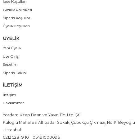
İade Koşulları
Gizlilik Politikası
Sipariş Koşulları
Üyelik Koşulları
ÜYELİK
Yeni Üyelik
Üye Girişi
Sepetim
Sipariş Takibi
İLETİŞİM
İletişim
Hakkımızda
Yordam Kitap Basın ve Yayın Tic. Ltd. Şti.
Kuloğlu Mahallesi Altıpatlar Sokak, Çubukçu Çıkmazı, No:1/1 Beyoğlu
- İstanbul
0212 528 19 10
05491000096