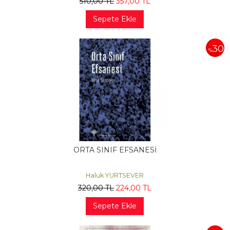
510
,00
TL
357
,00
TL
Sepete Ekle
30
%
ORTA SINIF EFSANESİ
Haluk YURTSEVER
320
,00
TL
224
,00
TL
Sepete Ekle