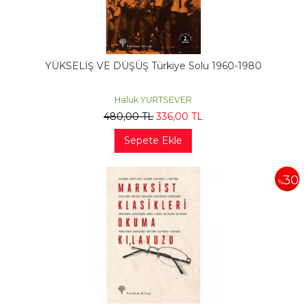
YÜKSELİŞ VE DÜŞÜŞ Türkiye Solu 1960-1980
Haluk YURTSEVER
480
,00
TL
336
,00
TL
Sepete Ekle
30
%