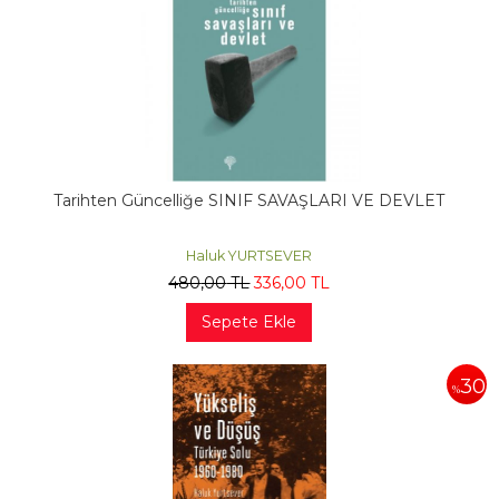
Tarihten Güncelliğe SINIF SAVAŞLARI VE DEVLET
Haluk YURTSEVER
480
,00
TL
336
,00
TL
Sepete Ekle
30
%