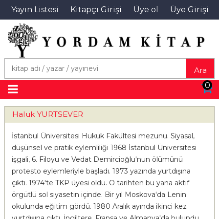
Yayın Listesi
Kitapçı Girişi
Üye ol
Üye Girişi
Ara
0
Haluk YURTSEVER
İstanbul Üniversitesi Hukuk Fakültesi mezunu. Siyasal,
düşünsel ve pratik eylemliliği 1968 İstanbul Üniversitesi
işgali, 6. Filoyu ve Vedat Demircioğlu'nun ölümünü
protesto eylemleriyle başladı. 1973 yazında yurtdışına
çıktı. 1974'te TKP üyesi oldu. O tarihten bu yana aktif
örgütlü sol siyasetin içinde. Bir yıl Moskova'da Lenin
okulunda eğitim gördü. 1980 Aralık ayında ikinci kez
yurtdışına çıktı. İngiltere, Fransa ve Almanya'da bulundu.