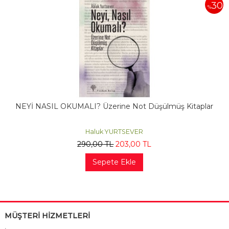
30
%
NEYİ NASIL OKUMALI? Üzerine Not Düşülmüş Kitaplar
Haluk YURTSEVER
290
,00
TL
203
,00
TL
Sepete Ekle
MÜŞTERİ HİZMETLERİ