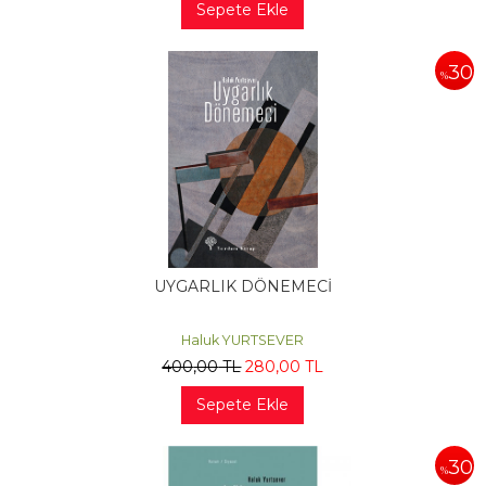
Sepete Ekle
30
%
UYGARLIK DÖNEMECİ
Haluk YURTSEVER
400
,00
TL
280
,00
TL
Sepete Ekle
30
%