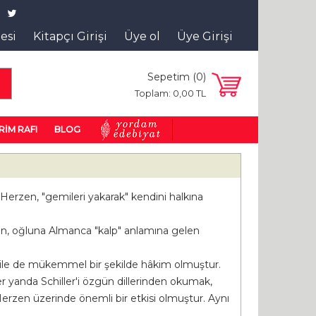
tesi
Kitapçı Girişi
Üye ol
Üye Girişi
Sepetim (
0
)
a
Toplam:
0
,00
TL
RİM RAFI
BLOG
Herzen, "gemileri yakarak" kendini halkına
ının, oğluna Almanca "kalp" anlamına gelen
i dile de mükemmel bir şekilde hâkim olmuştur.
ğer yanda Schiller'i özgün dillerinden okumak,
erzen üzerinde önemli bir etkisi olmuştur. Aynı