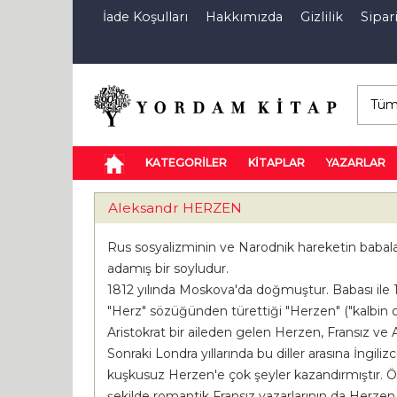
İade Koşulları
Hakkımızda
Gizlilik
Sipari
E-Kitap
Özel İndirim Sepeti
İndi
KATEGORİLER
KİTAPLAR
YAZARLAR
Aleksandr HERZEN
Rus sosyalizminin ve Narodnik hareketin babalar
adamış bir soyludur.
1812 yılında Moskova'da doğmuştur. Babası ile 1
"Herz" sözüğünden türettiği "Herzen" ("kalbin oğl
Aristokrat bir aileden gelen Herzen, Fransız ve
Sonraki Londra yıllarında bu diller arasına İngil
kuşkusuz Herzen'e çok şeyler kazandırmıştır. Öz
şekilde romantik Fransız yazarlarının da Herzen 