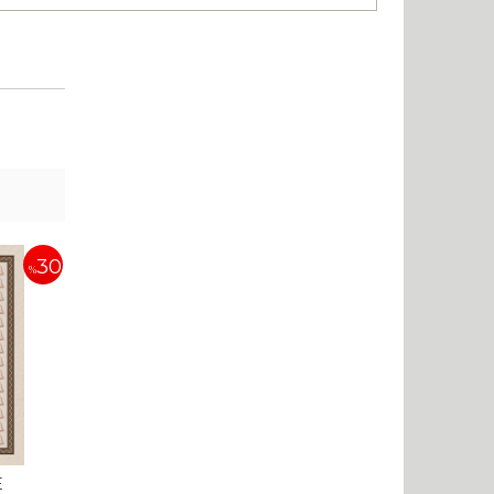
30
%
E