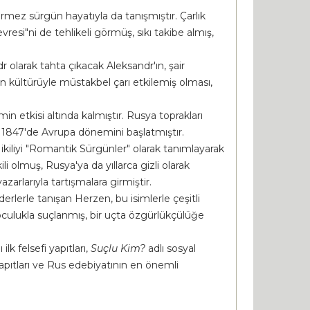
tirmez sürgün hayatıyla da tanışmıştır. Çarlık
si"ni de tehlikeli görmüş, sıkı takibe almış,
r olarak tahta çıkacak Aleksandr'ın, şair
gin kültürüyle müstakbel çarı etkilemiş olması,
n etkisi altında kalmıştır. Rusya toprakları
, 1847'de Avrupa dönemini başlatmıştır.
 ikiliyi "Romantik Sürgünler" olarak tanımlayarak
i olmuş, Rusya'ya da yıllarca gizli olarak
arlarıyla tartışmalara girmiştir.
derlerle tanışan Herzen, bu isimlerle çeşitli
oculukla suçlanmış, bir uçta özgürlükçülüğe
 ilk felsefi yapıtları,
Suçlu Kim?
adlı sosyal
yapıtları ve Rus edebiyatının en önemli