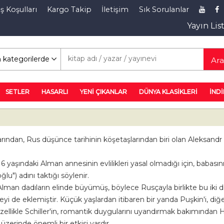
ş Koşulları
Kargo Takip
İletişim
Sık Sorulanlar
Yayın Lis
rim Rafı
Ar
SETLER
HASARLI
YENİ ÇIKANLAR
DÜNYA KLASİKLERİ
İNDİ
ından, Rus düşünce tarihinin köşetaşlarından biri olan Aleksandr 
6 yaşındaki Alman annesinin evlilikleri yasal olmadığı için, babas
u") adını taktığı söylenir.
 Alman dadıların elinde büyümüş, böylece Rusçayla birlikte bu ik
izceyi de eklemiştir. Küçük yaşlardan itibaren bir yanda Puşkin'i, di
ellikle Schiller'in, romantik duygularını uyandırmak bakımından H
üzerinde önemli bir etkisi vardır.