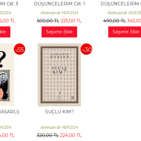
 Cilt: 3
DÜŞÜNCELERİM Cilt: 1
DÜŞÜNCELERİM Ci
(HASARLI)
ERZEN
Aleksandr HERZEN
Aleksandr HERZ
6
,00
TL
500
,00
TL
225
,00
TL
490
,00
TL
343
,0
kle
Sepete Ekle
Sepete Ekle
55
30
%
%
HASARLI)
SUÇLU KİM?
ERZEN
Aleksandr HERZEN
4
,00
TL
320
,00
TL
224
,00
TL