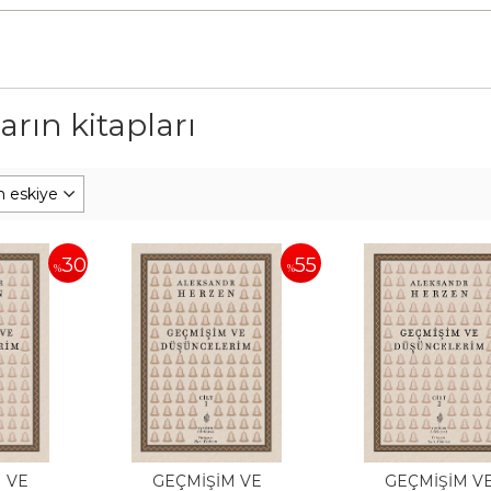
rın kitapları
30
55
%
%
 VE
GEÇMİŞİM VE
GEÇMİŞİM V