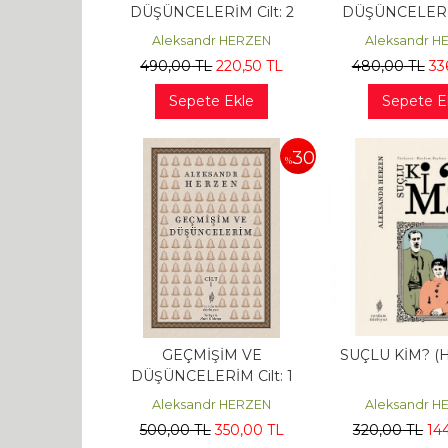
DÜŞÜNCELERİM Cilt: 2
DÜŞÜNCELERİM
(HASARLI)
Aleksandr HERZEN
Aleksandr H
490
,00
TL
220
,50
TL
480
,00
TL
33
Sepete Ekle
Sepete E
30
%
GEÇMİŞİM VE
SUÇLU KİM? (
DÜŞÜNCELERİM Cilt: 1
Aleksandr HERZEN
Aleksandr H
500
,00
TL
350
,00
TL
320
,00
TL
14