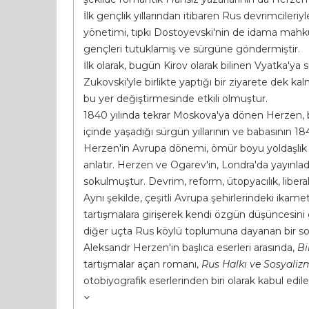
İlk gençlik yıllarından itibaren Rus devrimcileriy
yönetimi, tıpkı Dostoyevski'nin de idama mahkûm
gençleri tutuklamış ve sürgüne göndermiştir.
İlk olarak, bugün Kirov olarak bilinen Vyatka'ya 
Zukovski'yle birlikte yaptığı bir ziyarete dek ka
bu yer değiştirmesinde etkili olmuştur.
1840 yılında tekrar Moskova'ya dönen Herzen, bur
içinde yaşadığı sürgün yıllarının ve babasının 
Herzen'in Avrupa dönemi, ömür boyu yoldaşlık yap
anlatır. Herzen ve Ogarev'in, Londra'da yayınla
sokulmuştur. Devrim, reform, ütopyacılık, libera
Aynı şekilde, çeşitli Avrupa şehirlerindeki ikamet
tartışmalara girişerek kendi özgün düşüncesini 
diğer uçta Rus köylü toplumuna dayanan bir sos
Aleksandr Herzen'in başlıca eserleri arasında,
Bi
tartışmalar açan romanı,
Rus Halkı ve Sosyaliz
otobiyografik eserlerinden biri olarak kabul edile