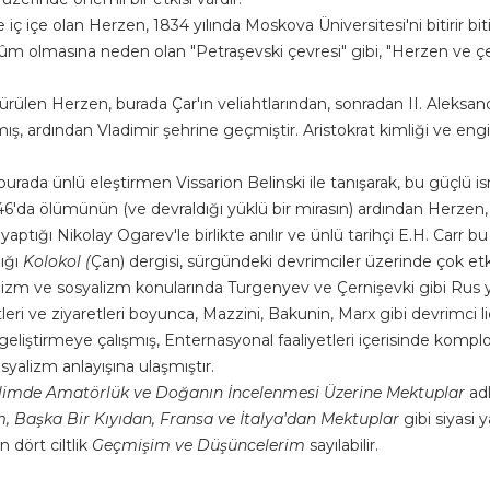
le iç içe olan Herzen, 1834 yılında Moskova Üniversitesi'ni bitirir bi
 olmasına neden olan "Petraşevski çevresi" gibi, "Herzen ve çevre
sürülen Herzen, burada Çar'ın veliahtlarından, sonradan II. Aleksand
lmış, ardından Vladimir şehrine geçmiştir. Aristokrat kimliği ve en
ada ünlü eleştirmen Vissarion Belinski ile tanışarak, bu güçlü ismi
1846'da ölümünün (ve devraldığı yüklü bir mirasın) ardından Herzen
tığı Nikolay Ogarev'le birlikte anılır ve ünlü tarihçi E.H. Carr bu
dığı
Kolokol (
Çan) dergisi, sürgündeki devrimciler üzerinde çok etkil
lizm ve sosyalizm konularında Turgenyev ve Çernişevki gibi Rus yaz
leri ve ziyaretleri boyunca, Mazzini, Bakunin, Marx gibi devrimci li
geliştirmeye çalışmış, Enternasyonal faaliyetleri içerisinde kompl
yalizm anlayışına ulaşmıştır.
limde Amatörlük ve Doğanın İncelenmesi Üzerine Mektuplar
adlı
m, Başka Bir Kıyıdan, Fransa ve İtalya'dan Mektuplar
gibi siyasi 
n dört ciltlik
Geçmişim ve Düşüncelerim
sayılabilir.