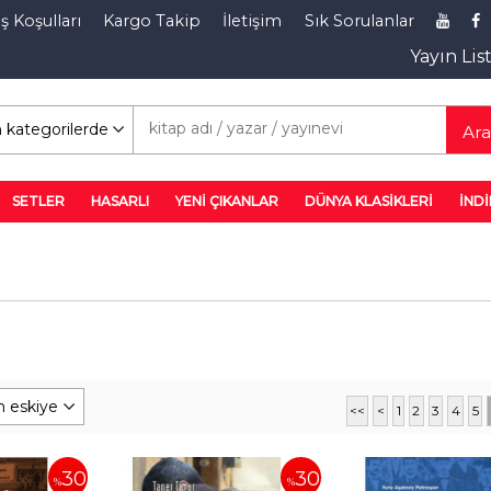
ş Koşulları
Kargo Takip
İletişim
Sık Sorulanlar
Yayın Lis
rim Rafı
Ar
SETLER
HASARLI
YENİ ÇIKANLAR
DÜNYA KLASİKLERİ
İNDİ
<<
<
1
2
3
4
5
30
30
%
%