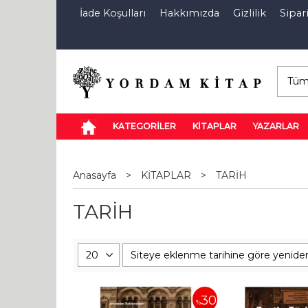
İade Koşulları
Hakkımızda
Gizlilik
Sipari
E-Kitap
Özel İndirim Sepeti
İndi
KATEGORİLER
KİTAPLAR
YAZARLAR
Anasayfa
>
KİTAPLAR
>
TARİH
TARİH
30
%