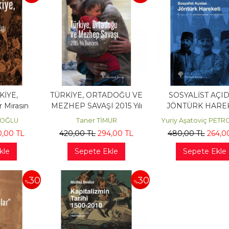
KİYE,
TÜRKİYE, ORTADOĞU VE
SOSYALİST AÇI
 Mirasın
MEZHEP SAVAŞI 2015 Yılı
JÖNTÜRK HAREK
ği
Güncesi
AOĞLU
Taner TİMUR
Yuriy Aşatoviç PET
0
,00
TL
420
,00
TL
294
,00
TL
480
,00
TL
264
,0
kle
Sepete Ekle
Sepete Ekle
30
30
%
%