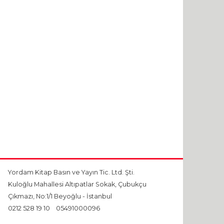
Yordam Kitap Basın ve Yayın Tic. Ltd. Şti.
Kuloğlu Mahallesi Altıpatlar Sokak, Çubukçu
Çıkmazı, No:1/1 Beyoğlu - İstanbul
0212 528 19 10
05491000096