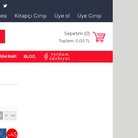
tesi
Kitapçı Girişi
Üye ol
Üye Girişi
Sepetim (
0
)
a
Toplam:
0
,00
TL
RİM RAFI
BLOG
6
>
>>
45
%