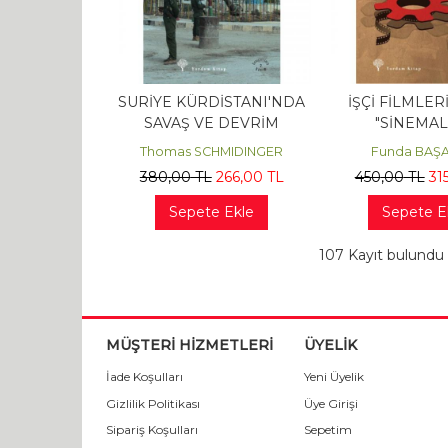
SURİYE KÜRDİSTANI'NDA
İŞÇİ FİLMLERİ
SAVAŞ VE DEVRİM
"SİNEMAL
Rojava’dan Sesler ve
Thomas SCHMIDINGER
Funda BAŞ
Analizler
380
,00
TL
266
,00
TL
450
,00
TL
31
Sepete Ekle
Sepete E
107 Kayıt bulundu
MÜŞTERİ HİZMETLERİ
ÜYELİK
İade Koşulları
Yeni Üyelik
Gizlilik Politikası
Üye Girişi
Sipariş Koşulları
Sepetim