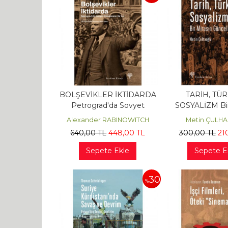
BOLŞEVİKLER İKTİDARDA
TARİH, TÜR
Petrograd'da Sovyet
SOSYALİZM Bir
Yönetiminin İlk Yılı
Güncelli
Alexander RABINOWITCH
Metin ÇULH
640
,00
TL
448
,00
TL
300
,00
TL
21
Sepete Ekle
Sepete E
30
%