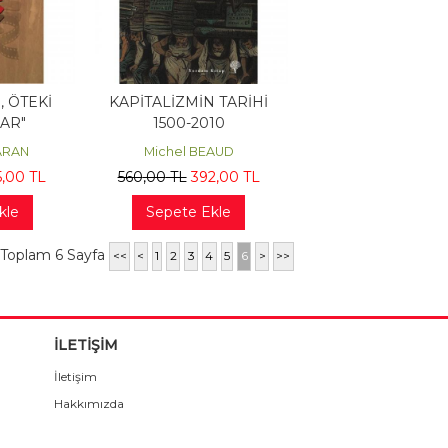
, ÖTEKİ
KAPİTALİZMİN TARİHİ
AR"
1500-2010
ARAN
Michel BEAUD
5
,00
TL
560
,00
TL
392
,00
TL
kle
Sepete Ekle
 Toplam 6 Sayfa
<<
<
1
2
3
4
5
6
>
>>
İLETİŞİM
İletişim
Hakkımızda