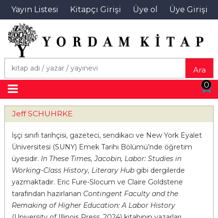
Yayın Listesi
Kitapçı Girişi
Üye ol
Üye Girişi
Ara
0
Jeff SCHUHRKE
İşçi sınıfı tarihçisi, gazeteci, sendikacı ve New York Eyalet
Üniversitesi (SUNY) Emek Tarihi Bölümü’nde öğretim
üyesidir.
In These Times, Jacobin, Labor: Studies in
Working-Class History, Literary Hub
gibi dergilerde
yazmaktadır. Eric Fure-Slocum ve Claire Goldstene
tarafından hazırlanan
Contingent Faculty and the
Remaking of Higher Education: A Labor History
(University of Illinois Press, 2024) kitabının yazarları