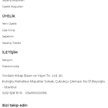
Sipariş Koşulları
Üyelik Koşulları
ÜYELİK
Yeni Üyelik
Üye Girişi
Sepetim
Sipariş Takibi
İLETİŞİM
İletişim
Hakkımızda
Yordam Kitap Basın ve Yayın Tic. Ltd. Şti.
Kuloğlu Mahallesi Altıpatlar Sokak, Çubukçu Çıkmazı, No:1/1 Beyoğlu
- İstanbul
0212 528 19 10
05491000096
Bizi takip edin