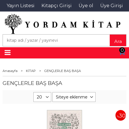
Yayın Listesi
Kitapçı Girişi
Üye ol
Üye Girişi
Ara
0
Anasayfa
>
KİTAP
>
GENÇLERLE BAŞ BAŞA
GENÇLERLE BAŞ BAŞA
30
%