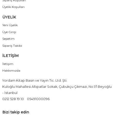
Sipariş Koşulları
Üyelik Koşulları
ÜYELİK
Yeni Üyelik
Üye Girişi
Sepetim
Sipariş Takibi
İLETİŞİM
İletişim
Hakkımızda
Yordam Kitap Basın ve Yayın Tic. Ltd. Şti.
Kuloğlu Mahallesi Altıpatlar Sokak, Çubukçu Çıkmazı, No:1/1 Beyoğlu
- İstanbul
0212 528 19 10
05491000096
Bizi takip edin