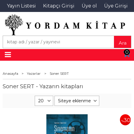
Yayın Listesi
Kitapçı Girişi
Üye ol
Üye Girişi
Ara
0
Anasayfa
>
Yazarlar
>
Soner SERT
Soner SERT - Yazarın kitapları
30
%