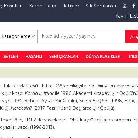
ş Koşulları
Kargo Takip
İletişim
Sık Sorulanlar
Yayın Lis
rim Rafı
Ar
SETLER
HASARLI
YENİ ÇIKANLAR
DÜNYA KLASİKLERİ
İNDİ
 Hukuk Fakültesi’ni bitirdi. Öğrencilik yıllarında şiir yazmaya ve y
k şiir kitabı
Karda Işıltılar
ile 1980 Akademi Kitabevi Şiir Ödülü’nü k
evgi
(1994, Behçet Aysan Şiir Ödülü),
Sevgi Bağları
(1998, Behçet 
ülü),
Nerdesin?
(2017 Fazıl Hüsnü Dağlarca Şiir Ödülü).
tmenliğini, TRT 2’de yayınlanan “Okudukça” adlı kitap programını
k yazılar yazdı (1996-2013).