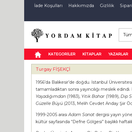
İade Koşulları
Hakkımızda
Gizlilik
Sipari
E-Kitap
Özel İndirim Sepeti
İndi
KATEGORİLER
KİTAPLAR
YAZARLAR
Turgay FİŞEKÇİ
1956’da Balıkesir’de doğdu. İstanbul Üniversitesi
tamamladıktan sonra yayıncılığı meslek edindi. İl
Yaşadığımdan
(1983),
Yitik Bahar
(1989),
Dip S
Güzelle Büyü
(2013, Melih Cevdet Anday Şiir Öd
1999-2005 arası
Adam Sanat
dergisi yayın yöne
kültür sayfasında “Defne Gölgesi” başlıklı haftalı