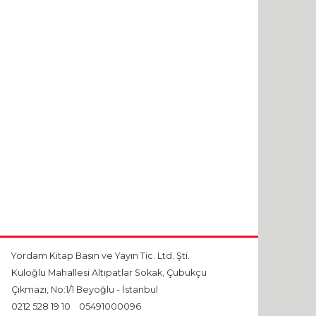
Yordam Kitap Basın ve Yayın Tic. Ltd. Şti.
Kuloğlu Mahallesi Altıpatlar Sokak, Çubukçu
Çıkmazı, No:1/1 Beyoğlu - İstanbul
0212 528 19 10
05491000096