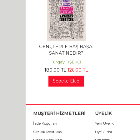
GENÇLERLE BAŞ BAŞA:
SANAT NEDİR?
Turgay FİŞEKÇİ
180
,00
TL
126
,00
TL
Sepete Ekle
MÜŞTERİ HİZMETLERİ
ÜYELİK
İade Koşulları
Yeni Üyelik
Gizlilik Politikası
Üye Girişi
Sipariş Koşulları
Sepetim