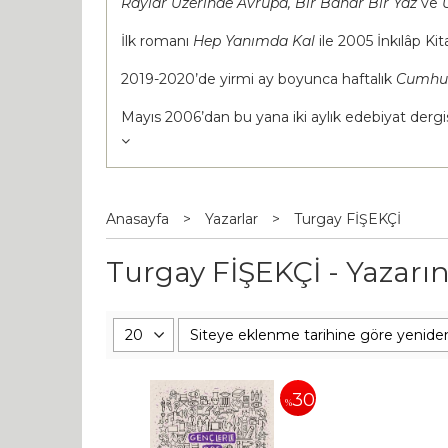
Raylar Üzerinde Avrupa, Bir Bahar Bir Yaz
ve
U
İlk romanı
Hep Yanımda Kal
ile 2005 İnkılâp K
2019-2020’de yirmi ay boyunca haftalık
Cumhur
Mayıs 2006’dan bu yana iki aylık edebiyat dergi
Anasayfa
>
Yazarlar
>
Turgay FİŞEKÇİ
Turgay FİŞEKÇİ - Yazarın
30
%