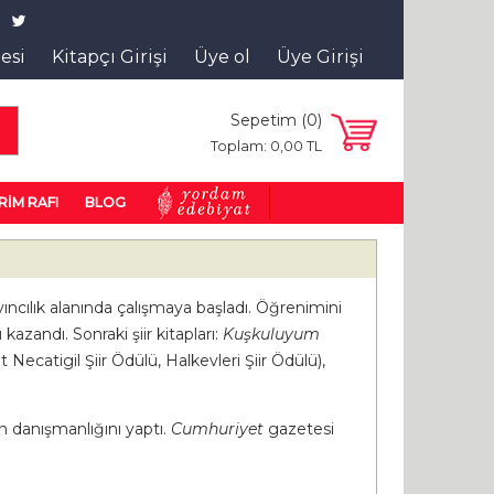
tesi
Kitapçı Girişi
Üye ol
Üye Girişi
Sepetim (
0
)
a
Toplam:
0
,00
TL
RİM RAFI
BLOG
ayıncılık alanında çalışmaya başladı. Öğrenimini
azandı. Sonraki şiir kitapları:
Kuşkuluyum
Necatigil Şiir Ödülü, Halkevleri Şiir Ödülü),
n danışmanlığını yaptı.
Cumhuriyet
gazetesi