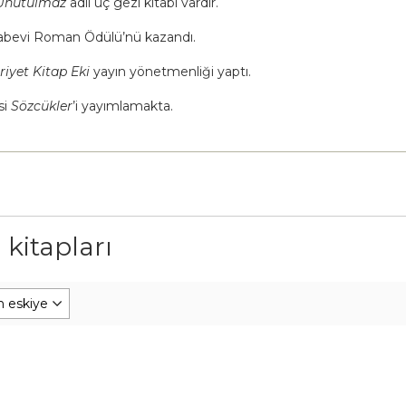
nutulmaz
adlı üç gezi kitabı vardır.
itabevi Roman Ödülü’nü kazandı.
iyet Kitap Eki
yayın yönetmenliği yaptı.
si
Sözcükler
’i yayımlamakta.
 kitapları