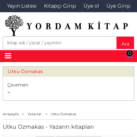
Yayın Listesi
Kitapçı Girişi
Üye ol
Üye Girişi
Ara
0
Utku Özmakas
Çevirmen
Anasayfa
>
Yazarlar
>
Utku Özmakas
Utku Özmakas - Yazarın kitapları