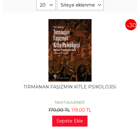
30
%
TIRMANAN FAŞİZMİN KİTLE PSİKOLOJİSİ
Neil FAULKNER
170
,00
TL
119
,00
TL
Sepete Ekle