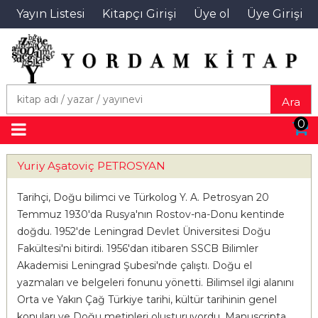
Yayın Listesi
Kitapçı Girişi
Üye ol
Üye Girişi
Ara
0
Yuriy Aşatoviç PETROSYAN
Tarihçi, Doğu bilimci ve Türkolog Y. A. Petrosyan 20
Temmuz 1930'da Rusya'nın Rostov-na-Donu kentinde
doğdu. 1952'de Leningrad Devlet Üniversitesi Doğu
Fakültesi'ni bitirdi. 1956'dan itibaren SSCB Bilimler
Akademisi Leningrad Şubesi'nde çalıştı. Doğu el
yazmaları ve belgeleri fonunu yönetti. Bilimsel ilgi alanını
Orta ve Yakın Çağ Türkiye tarihi, kültür tarihinin genel
konuları ve Doğu metinleri oluşturuyordu. Manuscripta