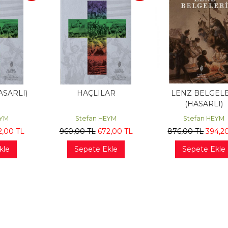
ASARLI)
HAÇLILAR
LENZ BELGELE
(HASARLI)
EYM
Stefan HEYM
Stefan HEYM
2
,00
TL
960
,00
TL
672
,00
TL
876
,00
TL
394
,2
kle
Sepete Ekle
Sepete Ekle