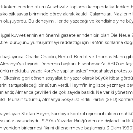
udi kökenlerinden ötürü Auschwitz toplama kampında katledilen H
kolojik savaş biriminde görev alarak katıldı. Çalışmaları, Nazileri
den oluşuyordu. Bu deneyimi, ileride yazacağı ve kendisine yine b
şgal kuvvetlerinin en önemli gazetelerinden biri olan Die Neue Z
eleştirel duruşunu yumuşatmayı reddettiği için 1945'in sonlarına d
 başlayınca, Charlie Chaplin, Bertolt Brecht ve Thomas Mann gibi
 Almanya'ya taşındı. Dönemin başkanı Eisenhower'a, ABD'nin faşis
 ünlü mektubu yazdı; Kore'ye yapılan askerî müdahaleyi protesto e
, ülkesine geri dönen sosyalist bir yazar olarak büyük itibar gör
ni tartışabileceği bir sütun verdi. Heym'in İngilizce yazmaya dev
andı; Almanca çevirileri de çok sayıda basıldı. Ne var ki yönetimle o
ildi. Muhalif tutumu, Almanya Sosyalist Birlik Partisi (SED) konfe
 yayınlayan Stefan Heym, kambiyo kontrol rejimini ihlalden mahkû
lar arasındaydı. 1979'da Yazarlar Birliği'nden de dışlandı; artık k
nın yeniden birleşmesi fikrini dillendirmeye başlamıştı. 3 Ekim 1