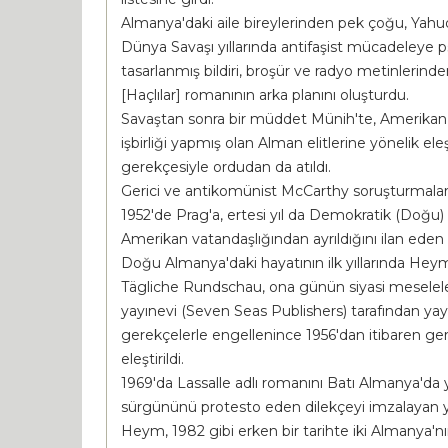
Almanya'daki aile bireylerinden pek çoğu, Yah
Dünya Savaşı yıllarında antifaşist mücadeleye psi
tasarlanmış bildiri, broşür ve radyo metinlerin
[Haçlılar] romanının arka planını oluşturdu.
Savaştan sonra bir müddet Münih'te, Amerikan i
işbirliği yapmış olan Alman elitlerine yönelik 
gerekçesiyle ordudan da atıldı.
Gerici ve antikomünist McCarthy soruşturmaları
1952'de Prag'a, ertesi yıl da Demokratik (Doğu)
Amerikan vatandaşlığından ayrıldığını ilan eden
Doğu Almanya'daki hayatının ilk yıllarında Heym
Tägliche Rundschau, ona günün siyasi meseleleri
yayınevi (Seven Seas Publishers) tarafından yayınl
gerekçelerle engellenince 1956'dan itibaren ger
eleştirildi.
1969'da Lassalle adlı romanını Batı Almanya'da
sürgününü protesto eden dilekçeyi imzalayan yazar
Heym, 1982 gibi erken bir tarihte iki Almanya'