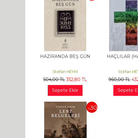
HAZİRANDA BEŞ GÜN
HAÇLILAR (H
Stefan HEYM
Stefan H
504
,00
TL
352
,80
TL
960
,00
TL
43
Sepete Ekle
Sepete E
30
%