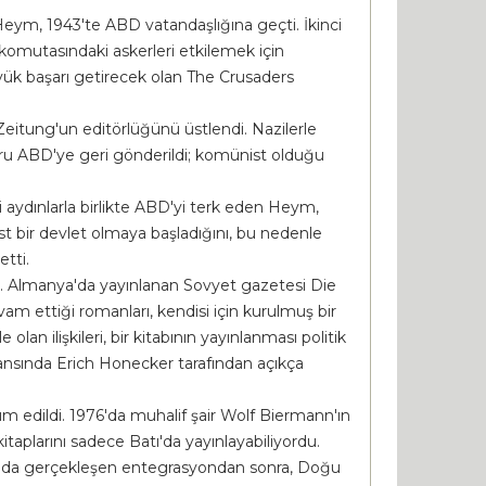
eym, 1943'te ABD vatandaşlığına geçti. İkinci
n komutasındaki askerleri etkilemek için
üyük başarı getirecek olan The Crusaders
eitung'un editörlüğünü üstlendi. Nazilerle
oğru ABD'ye geri gönderildi; komünist olduğu
 aydınlarla birlikte ABD'yi terk eden Heym,
t bir devlet olmaya başladığını, bu nedenle
tti.
dü. Almanya'da yayınlanan Sovyet gazetesi Die
am ettiği romanları, kendisi için kurulmuş bir
lan ilişkileri, bir kitabının yayınlanması politik
ransında Erich Honecker tarafından açıkça
m edildi. 1976'da muhalif şair Wolf Biermann'ın
itaplarını sadece Batı'da yayınlayabiliyordu.
990'da gerçekleşen entegrasyondan sonra, Doğu