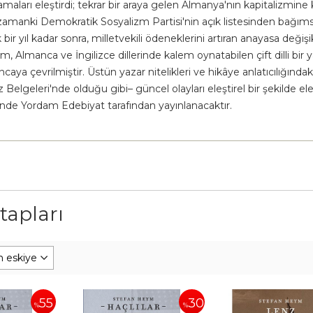
maları eleştirdi; tekrar bir araya gelen Almanya'nın kapitalizmine 
amanki Demokratik Sosyalizm Partisi'nin açık listesinden bağımsız 
ir yıl kadar sonra, milletvekili ödeneklerini artıran anayasa değişik
 Almanca ve İngilizce dillerinde kalem oynatabilen çift dilli bir
ncaya çevrilmiştir. Üstün yazar nitelikleri ve hikâye anlatıcılığın
elgeleri'nde olduğu gibi– güncel olayları eleştirel bir şekilde ele 
içinde Yordam Edebiyat tarafından yayınlanacaktır.
tapları
55
30
%
%