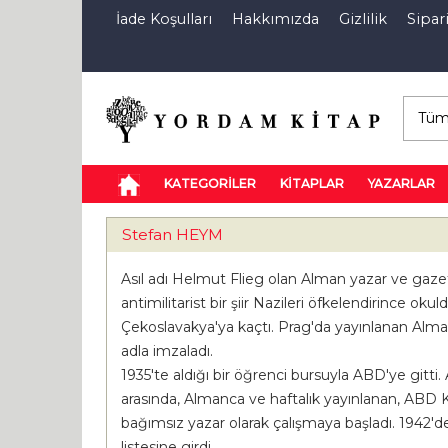
İade Koşulları
Hakkımızda
Gizlilik
Sipari
E-Kitap
Özel İndirim Sepeti
İndi
KATEGORİLER
KİTAPLAR
YAZARLAR
Stefan HEYM
Asıl adı Helmut Flieg olan Alman yazar ve gaz
antimilitarist bir şiir Nazileri öfkelendirince ok
Çekoslavakya'ya kaçtı. Prag'da yayınlanan Alma
adla imzaladı.
1935'te aldığı bir öğrenci bursuyla ABD'ye gitti
arasında, Almanca ve haftalık yayınlanan, ABD Ko
bağımsız yazar olarak çalışmaya başladı. 1942'de 
listesine girdi.