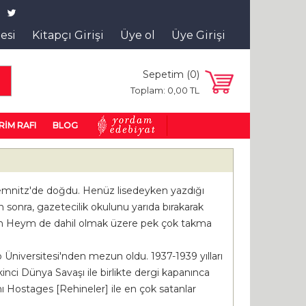
tesi
Kitapçı Girişi
Üye ol
Üye Girişi
Sepetim (
0
)
a
Toplam:
0
,00
TL
RİM RAFI
BLOG
hemnitz'de doğdu. Henüz lisedeyken yazdığı
an sonra, gazetecilik okulunu yarıda bırakarak
efan Heym de dahil olmak üzere pek çok takma
o Üniversitesi'nden mezun oldu. 1937-1939 yılları
inci Dünya Savaşı ile birlikte dergi kapanınca
nı Hostages [Rehineler] ile en çok satanlar