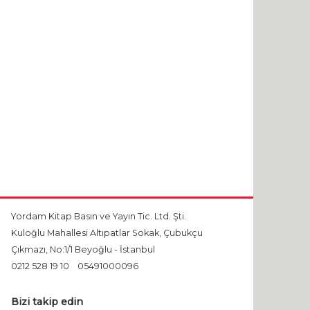
Yordam Kitap Basın ve Yayın Tic. Ltd. Şti.
Kuloğlu Mahallesi Altıpatlar Sokak, Çubukçu
Çıkmazı, No:1/1 Beyoğlu - İstanbul
0212 528 19 10
05491000096
Bizi takip edin