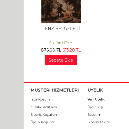
LENZ BELGELERİ
Stefan HEYM
876
,00
TL
613
,20
TL
Sepete Ekle
MÜŞTERİ HİZMETLERİ
ÜYELİK
İade Koşulları
Yeni Üyelik
Gizlilik Politikası
Üye Girişi
Sipariş Koşulları
Sepetim
Üyelik Koşulları
Sipariş Takibi