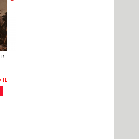
Rİ
0
TL