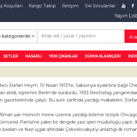
ş Koşulları
Kargo Takip
İletişim
Sık Sorulanlar
Yayın Lis
rim Rafı
Ar
SETLER
HASARLI
YENİ ÇIKANLAR
DÜNYA KLASİKLERİ
İNDİ
eteci Stefan Heym, 10 Nisan 1913'te, Saksonya eyaletine bağlı C
uldan atıldı, eğitimini Berlin'de sürdürdü. 1933 Reichstag yangınınd
n gazetelerinde çalıştı. Bu süre zarfında yazdığı makaleleri, St
. Alman şair Heinrich Heine üzerine yazdığı bitirme teziyle Chicag
münist Partisi'ne yakın bir dergide yazı işleri müdürlüğü yaptı. İk
basılan ve Nazi işgali altındaki Çekoslovakya'yı anlattığı ilk roma