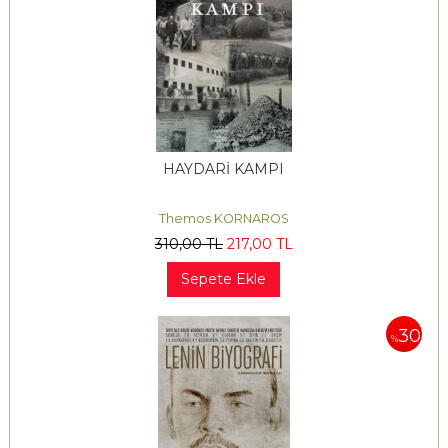
HAYDARİ KAMPI
Themos KORNAROS
310
,00
TL
217
,00
TL
Sepete Ekle
30
%