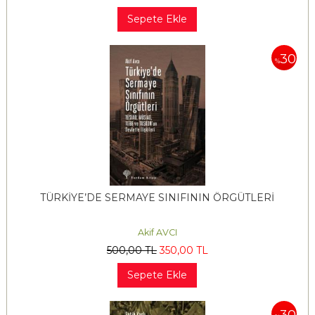
Sepete Ekle
30
%
TÜRKİYE’DE SERMAYE SINIFININ ÖRGÜTLERİ
Akif AVCI
500
,00
TL
350
,00
TL
Sepete Ekle
30