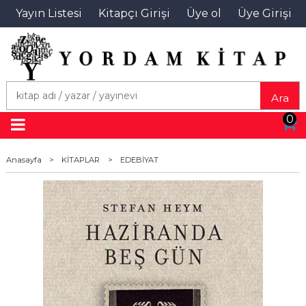
Yayın Listesi
Kitapçı Girişi
Üye ol
Üye Girişi
Ara
0
Anasayfa
>
KİTAPLAR
>
EDEBİYAT