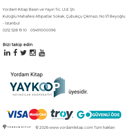
Yordam Kitap Basın ve Yayın Tic. Ltd. Şti.
Kuloğlu Mahallesi Altıpatlar Sokak, Çubukçu Çıkmazı, No:1/1 Beyoğlu
- İstanbul
0212 528 19 10
05491000096
Bizi takip edin
© 2026 www.yordamkitap.com Tüm hakları