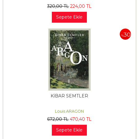
320
,00
TL
224
,00
TL
Sepete Ekle
30
%
KİBAR SEMTLER
Louis ARAGON
672
,00
TL
470
,40
TL
Sepete Ekle