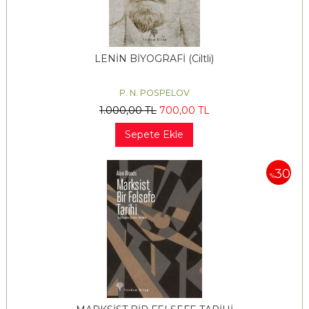
LENİN BİYOGRAFİ (Ciltli)
P. N. POSPELOV
1.000
,00
TL
700
,00
TL
Sepete Ekle
30
%