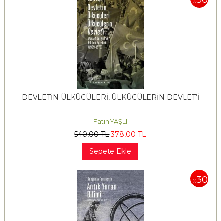
%
DEVLETİN ÜLKÜCÜLERİ, ÜLKÜCÜLERİN DEVLET’İ
Fatih YAŞLI
540
,00
TL
378
,00
TL
Sepete Ekle
30
%