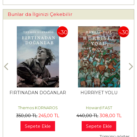
Bunlar da İlginizi Çekebilir
30
30
30
%
%
FIRTINADAN DOĞANLAR
HÜRRİYET YOLU
Themos KORNAROS
Howard FAST
350
,00
TL
245
,00
TL
440
,00
TL
308
,00
TL
Sepete Ekle
Sepete Ekle
Tümünü göster