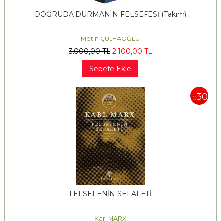
DOĞRUDA DURMANIN FELSEFESİ (Takım)
Metin ÇULHAOĞLU
3.000
,00
TL
2.100
,00
TL
Sepete Ekle
30
%
FELSEFENİN SEFALETİ
Karl MARX