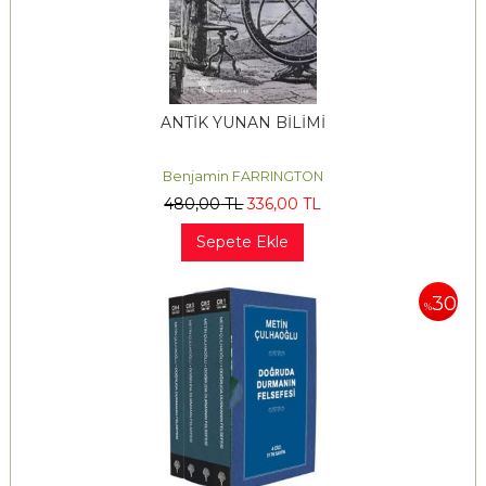
ANTİK YUNAN BİLİMİ
Benjamin FARRINGTON
480
,00
TL
336
,00
TL
Sepete Ekle
30
%