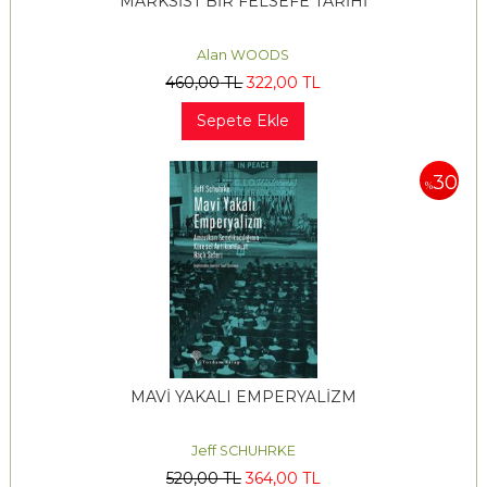
MARKSİST BİR FELSEFE TARİHİ
Alan WOODS
460
,00
TL
322
,00
TL
Sepete Ekle
30
%
MAVİ YAKALI EMPERYALİZM
Jeff SCHUHRKE
520
,00
TL
364
,00
TL