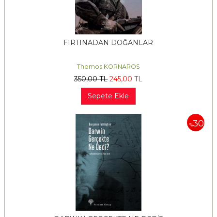
FIRTINADAN DOĞANLAR
Themos KORNAROS
350
,00
TL
245
,00
TL
Sepete Ekle
30
%