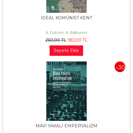
İDEAL KOMÜNİST KENT
A. Gutnov, A. Babunov
260
,00
TL
182
,00
TL
Sepete Ekle
30
%
MAVİ YAKALI EMPERYALİZM