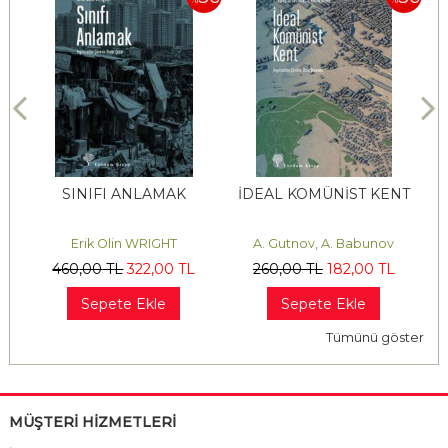
İN
SINIFI ANLAMAK
İDEAL KOMÜNİST KENT
D
Erik Olin WRIGHT
A. Gutnov, A. Babunov
460
,00
TL
322
,00
TL
260
,00
TL
182
,00
TL
Sepete Ekle
Sepete Ekle
Tümünü göster
MÜŞTERİ HİZMETLERİ