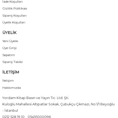
İade Koşulları
Gizlilik Politikası
Sipariş Koşulları
Üyelik Koşulları
ÜYELİK
Yeni Üyelik
Üye Girişi
Sepetim
Sipariş Takibi
İLETİŞİM
İletişim
Hakkımızda
Yordam Kitap Basın ve Yayın Tic. Ltd. Şti.
Kuloğlu Mahallesi Altıpatlar Sokak, Çubukçu Çıkmazı, No:1/1 Beyoğlu
- İstanbul
0212 528 19 10
05491000096