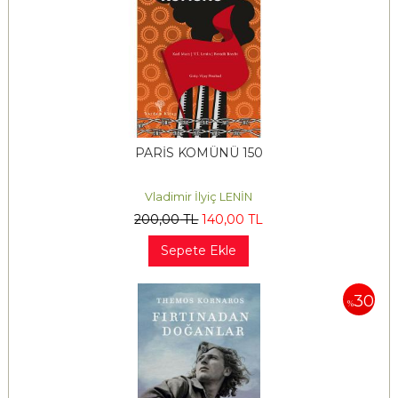
PARİS KOMÜNÜ 150
Vladimir İlyiç LENİN
200
,00
TL
140
,00
TL
Sepete Ekle
30
%