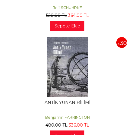
Jeff SCHUHRKE
520
,00
TL
364
,00
TL
Sepete Ekle
30
%
ANTİK YUNAN BİLİMİ
Benjamin FARRINGTON
480
,00
TL
336
,00
TL