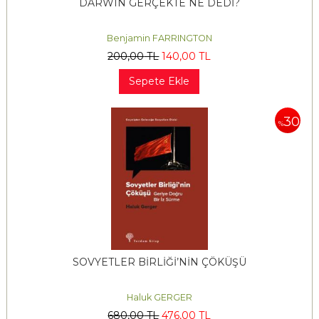
DARWIN GERÇEKTE NE DEDİ?
Benjamin FARRINGTON
200
,00
TL
140
,00
TL
Sepete Ekle
30
%
SOVYETLER BİRLİĞİ’NİN ÇÖKÜŞÜ
Haluk GERGER
680
,00
TL
476
,00
TL