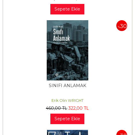
Sepete Ekle
30
%
SINIFI ANLAMAK
Erik Olin WRIGHT
460
,00
TL
322
,00
TL
Sepete Ekle