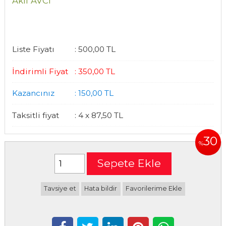
Akif AVCI
Liste Fiyatı
:
500
,00
TL
İndirimli Fiyat
:
350
,00
TL
Kazancınız
:
150
,00
TL
Taksitli fiyat
:
4 x
87
,50
TL
30
%
Sepete Ekle
Tavsiye et
Hata bildir
Favorilerime Ekle