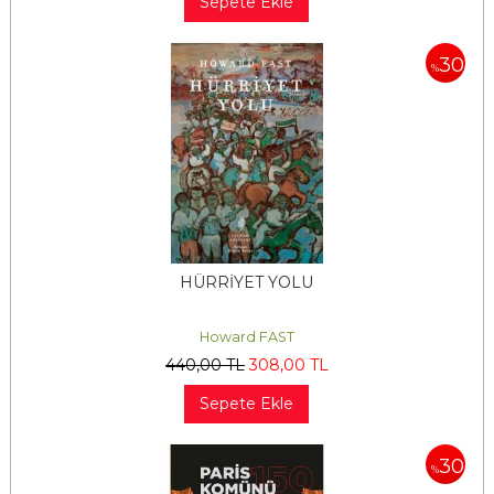
Sepete Ekle
30
%
HÜRRİYET YOLU
Howard FAST
440
,00
TL
308
,00
TL
Sepete Ekle
30
%