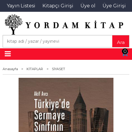
Yayın Listesi
Kitapçı Girişi
Üye ol
Üye Girişi
Ara
0
Anasayfa
>
KİTAPLAR
>
SİYASET