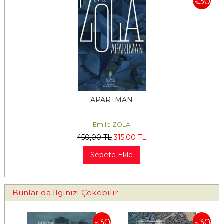
30
%
APARTMAN
Emile ZOLA
450
,00
TL
315
,00
TL
Sepete Ekle
Bunlar da İlginizi Çekebilir
30
30
30
%
%