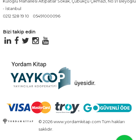
Kuloğlu Mahallesi Altıpatlar Sokak, Çubukçu Çıkmazı, No:1/1 Beyoğlu
- İstanbul
0212 528 19 10
05491000096
Bizi takip edin
© 2026 www.yordamkitap.com Tüm hakları
saklıdır.