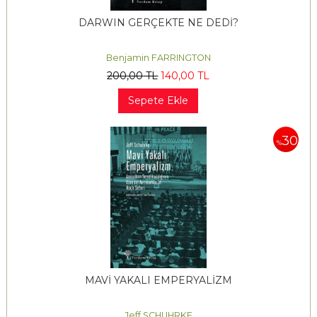
DARWIN GERÇEKTE NE DEDİ?
Benjamin FARRINGTON
200
,00
TL
140
,00
TL
Sepete Ekle
30
%
MAVİ YAKALI EMPERYALİZM
Jeff SCHUHRKE