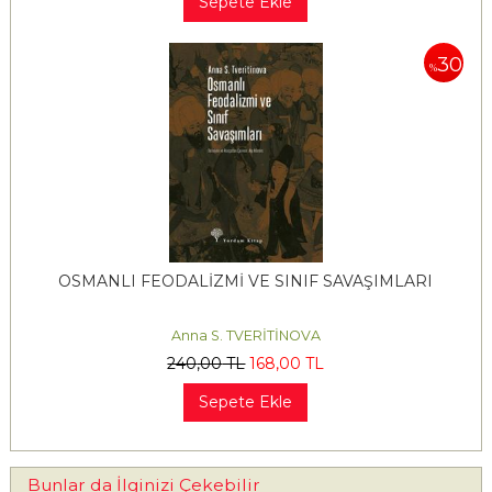
Sepete Ekle
30
%
OSMANLI FEODALİZMİ VE SINIF SAVAŞIMLARI
Anna S. TVERİTİNOVA
240
,00
TL
168
,00
TL
Sepete Ekle
Bunlar da İlginizi Çekebilir