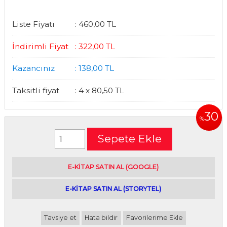
Liste Fiyatı
:
460
,00
TL
İndirimli Fiyat
:
322
,00
TL
Kazancınız
:
138
,00
TL
Taksitli fiyat
:
4 x
80
,50
TL
30
%
Sepete Ekle
E-kitap satın alabileceğiniz siteler
E-KİTAP SATIN AL (GOOGLE)
|
E-KİTAP SATIN AL (STORYTEL)
Tavsiye et
Hata bildir
Favorilerime Ekle