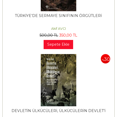
TÜRKİYE’DE SERMAYE SINIFININ ÖRGÜTLERİ
Akif AVCI
500
,00
TL
350
,00
TL
Sepete Ekle
30
%
DEVLETİN ÜLKÜCÜLERİ, ÜLKÜCÜLERİN DEVLET’İ