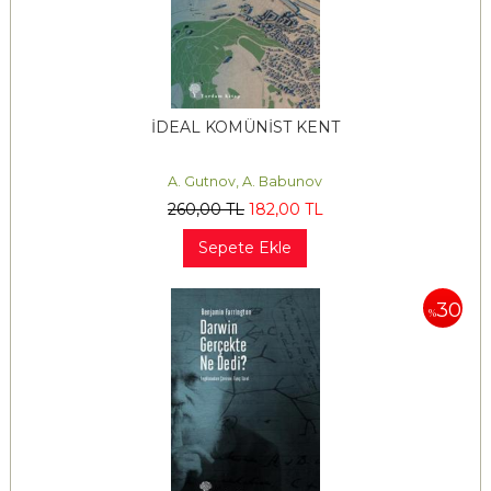
İDEAL KOMÜNİST KENT
A. Gutnov, A. Babunov
260
,00
TL
182
,00
TL
Sepete Ekle
30
%