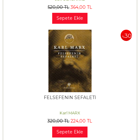
520
,00
TL
364
,00
TL
Sepete Ekle
30
%
FELSEFENİN SEFALETİ
Karl MARX
320
,00
TL
224
,00
TL
Sepete Ekle