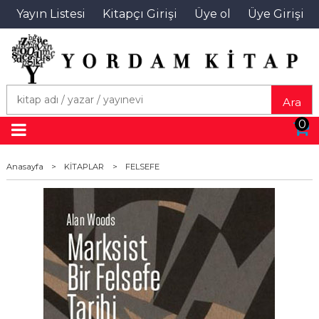
Yayın Listesi
Kitapçı Girişi
Üye ol
Üye Girişi
Ara
0
Anasayfa
>
KİTAPLAR
>
FELSEFE