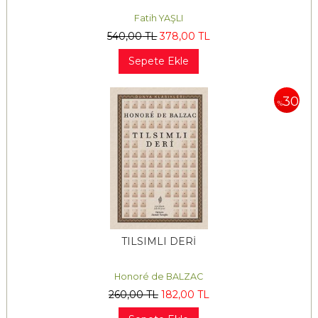
Fatih YAŞLI
540
,00
TL
378
,00
TL
Sepete Ekle
30
%
TILSIMLI DERİ
Honoré de BALZAC
260
,00
TL
182
,00
TL