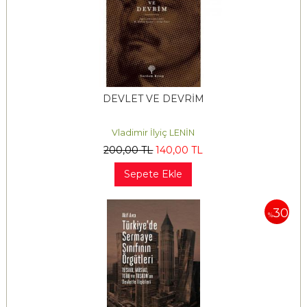
DEVLET VE DEVRİM
Vladimir İlyiç LENİN
200
,00
TL
140
,00
TL
Sepete Ekle
30
%