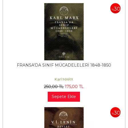
30
%
FRANSA'DA SINIF MÜCADELELERİ 1848-1850
Karl MARX
250
,00
TL
175
,00
TL
Sepete Ekle
30
%