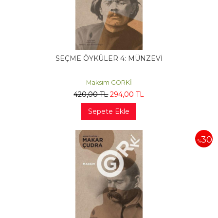
SEÇME ÖYKÜLER 4: MÜNZEVİ
Maksim GORKİ
420
,00
TL
294
,00
TL
Sepete Ekle
30
%