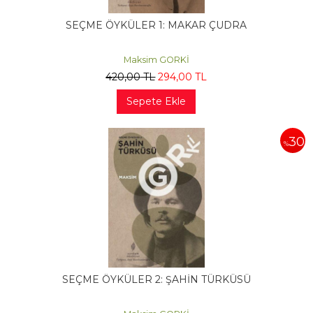
SEÇME ÖYKÜLER 1: MAKAR ÇUDRA
Maksim GORKİ
420
,00
TL
294
,00
TL
Sepete Ekle
30
%
SEÇME ÖYKÜLER 2: ŞAHİN TÜRKÜSÜ