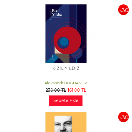
30
%
KIZIL YILDIZ
Aleksandr BOGDANOV
230
,00
TL
161
,00
TL
Sepete Ekle
30
%