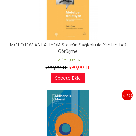
MOLOTOV ANLATIYOR Stalin'in Sağkolu ile Yapılan 140
Görüşme
Feliks ÇUYEV
700
,00
TL
490
,00
TL
Sepete Ekle
30
%