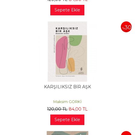
Sepete Ekle
30
%
KARŞILIKSIZ BİR AŞK
Maksim GORKİ
120
,00
TL
84
,00
TL
Sepete Ekle