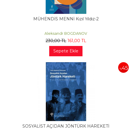
MÜHENDİS MENNİ Kızıl Yıldız-2
Aleksandr BOGDANOV
230
,00
TL
161
,00
TL
Sepete Ekle
45
%
SOSYALİST AÇIDAN JÖNTÜRK HAREKETİ