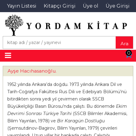
Yayın Listesi
Kitapçı Girişi
Üye ol
Üye Girişi
Ara
0
Ayşe Hacıhasanoğlu.
1952 yılında Ankara’da doğdu. 1973 yılında Ankara Dil ve
Tarih-Coğrafya Fakültesi Rus Dili ve Edebiyatı Bölümü’nü
bitirdikten sonra yedi yıl çevirmen olarak SSCB
Büyükelçiliği Basın Bürosu’nda çalıştı. Bu dönemde
Ekim
Devrimi Sonrası Türkiye Tarihi
(SSCB Bilimler Akademisi,
Bilim Yayınları, 1978) ve
Bir Karagün Dostluğu
(Şemsutdinov-Bagirov, Bilim Yayınları, 1979) çevirileri
yayımlandı. Uzun yıllar bir bankada çalıştı. Çalıştığı