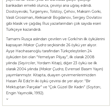
bankadan emekli olunca, çeviriyi ana uğraş edindi.
Dostoyevski, Turgenyev, Tolstoy, Çehov, Maksim Gorki,
Vasili Grossman, Aleksandr Bogdanov, Sergey Dovlatov
gibi klasik ve çağdaş Rus yazarlarından çok sayıda eseri
Türkçeye kazandırdı.
Tamamı Rusça aslından çevrilen ve Gorki’nin ilk öykülerini
kapsayan
Makar Çudra
seçkisinde 26 öykü yer alıyor.
Ayşe Hacıhasanoğlu tarafından Türkçeleştirilen 24
öyküden biri olan “Yemelyan Pilyay”, ilk olarak 2008
yılında (
Seyirciler
, Yordam Kitap), diğer 23 öykü ise ilk
olarak 2004 yılında (
Makar Çudra
, Evrensel Basım Yayın)
yayımlanmıştır. Kitapta, duayen çevirmenlerimizden
Hasan Âli Ediz’in iki öykü çevirisi de yer alıyor: “Bir
Mektuptan Parçalar” ve “Çok Güzel Bir Kadın” (
Soytarı
,
Engin Yayıncılık, 1992).