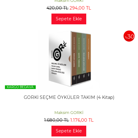
Maksim GORKİ
420
,00
TL
294
,00
TL
Sepete Ekle
30
%
KARGO BEDAVA
GORKİ SEÇME ÖYKÜLER TAKIM (4 Kitap)
Maksim GORKİ
1.680
,00
TL
1.176
,00
TL
Sepete Ekle