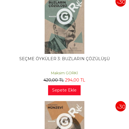
30
%
SEÇME ÖYKÜLER 3: BUZLARIN ÇÖZÜLÜŞÜ
Maksim GORKİ
420
,00
TL
294
,00
TL
Sepete Ekle
30
%