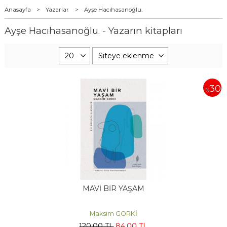
Anasayfa
>
Yazarlar
>
Ayşe Hacıhasanoğlu.
Ayşe Hacıhasanoğlu. - Yazarın kitapları
30
%
MAVİ BİR YAŞAM
Maksim GORKİ
120
,00
TL
84
,00
TL