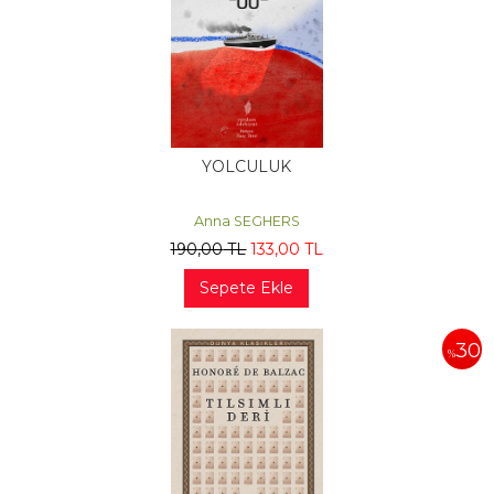
YOLCULUK
Anna SEGHERS
190
,00
TL
133
,00
TL
Sepete Ekle
30
%