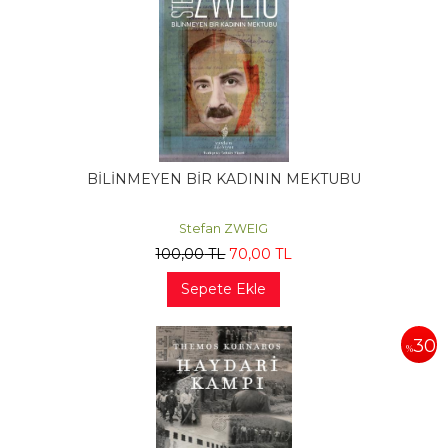
BİLİNMEYEN BİR KADININ MEKTUBU
Stefan ZWEIG
100
,00
TL
70
,00
TL
Sepete Ekle
30
%