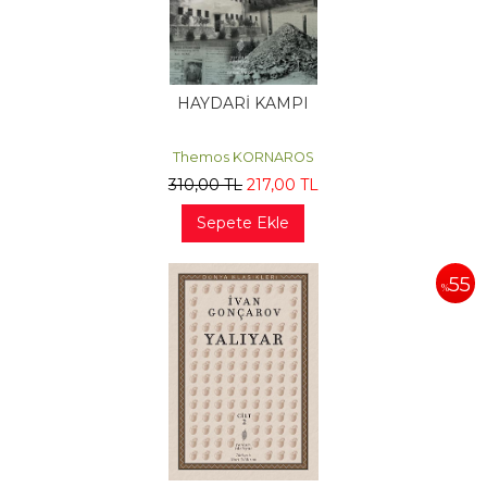
HAYDARİ KAMPI
Themos KORNAROS
310
,00
TL
217
,00
TL
Sepete Ekle
55
%