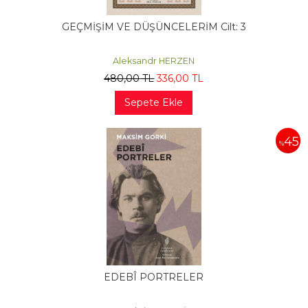
GEÇMİŞİM VE DÜŞÜNCELERİM Cilt: 3
Aleksandr HERZEN
480
,00
TL
336
,00
TL
Sepete Ekle
45
%
EDEBÎ PORTRELER