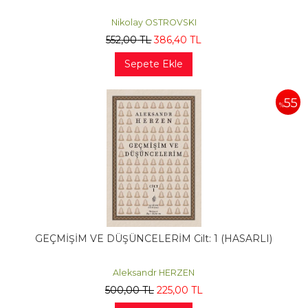
Nikolay OSTROVSKI
552
,00
TL
386
,40
TL
Sepete Ekle
55
%
GEÇMİŞİM VE DÜŞÜNCELERİM Cilt: 1 (HASARLI)
Aleksandr HERZEN
500
,00
TL
225
,00
TL