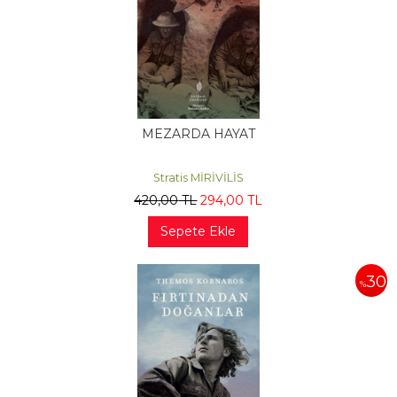
MEZARDA HAYAT
Stratis MİRİVİLİS
420
,00
TL
294
,00
TL
Sepete Ekle
30
%