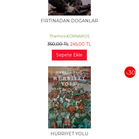
FIRTINADAN DOĞANLAR
Themos KORNAROS
350
,00
TL
245
,00
TL
Sepete Ekle
30
%
HÜRRİYET YOLU