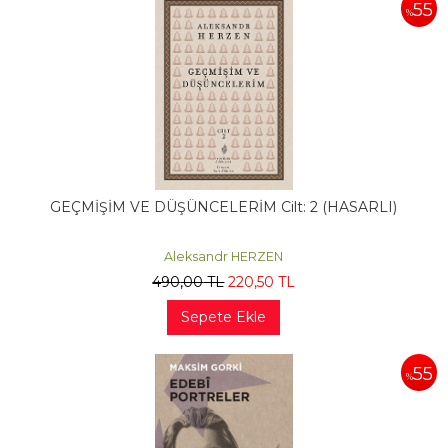
55
%
GEÇMİŞİM VE DÜŞÜNCELERİM Cilt: 2 (HASARLI)
Aleksandr HERZEN
490
,00
TL
220
,50
TL
Sepete Ekle
55
%