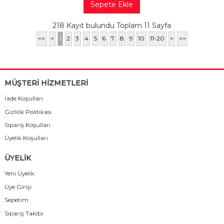
Sepete Ekle
218 Kayıt bulundu Toplam 11 Sayfa
<<
<
1
2
3
4
5
6
7
8
9
10
11-20
>
>>
MÜŞTERİ HİZMETLERİ
İade Koşulları
Gizlilik Politikası
Sipariş Koşulları
Üyelik Koşulları
ÜYELİK
Yeni Üyelik
Üye Girişi
Sepetim
Sipariş Takibi