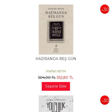
30
%
HAZİRANDA BEŞ GÜN
Stefan HEYM
504
,00
TL
352
,80
TL
Sepete Ekle
30
%