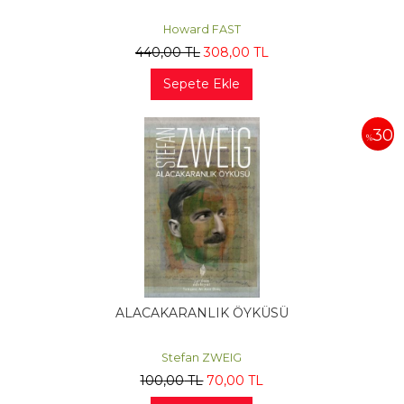
Howard FAST
440
,00
TL
308
,00
TL
Sepete Ekle
30
%
ALACAKARANLIK ÖYKÜSÜ
Stefan ZWEIG
100
,00
TL
70
,00
TL