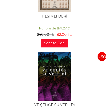
TILSIMLI DERİ
Honoré de BALZAC
260
,00
TL
182
,00
TL
Sepete Ekle
30
%
VE ÇELİĞE SU VERİLDİ