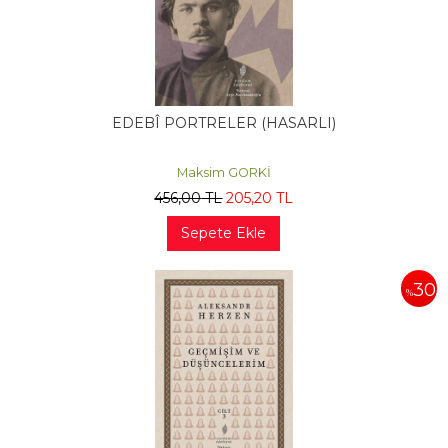
EDEBÎ PORTRELER (HASARLI)
Maksim GORKİ
456
,00
TL
205
,20
TL
Sepete Ekle
30
%