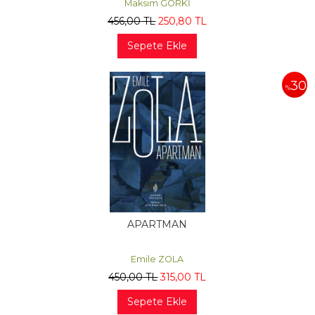
Maksim GORKİ
456
,00
TL
250
,80
TL
Sepete Ekle
30
%
APARTMAN
Emile ZOLA
450
,00
TL
315
,00
TL
Sepete Ekle