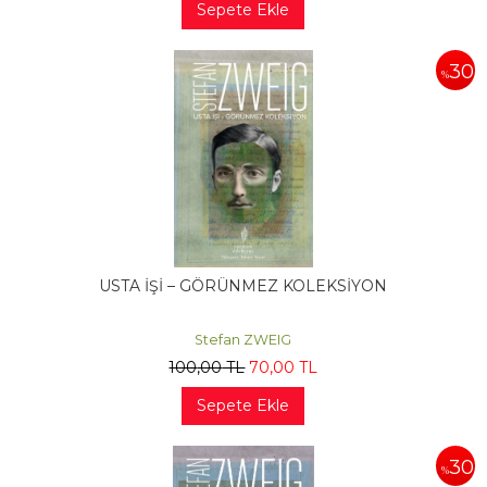
Sepete Ekle
30
%
USTA İŞİ – GÖRÜNMEZ KOLEKSİYON
Stefan ZWEIG
100
,00
TL
70
,00
TL
Sepete Ekle
30
%