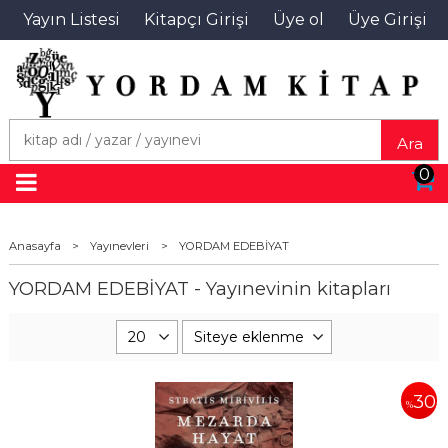
Yayın Listesi
Kitapçı Girişi
Üye ol
Üye Girişi
Ara
0
Anasayfa
>
Yayınevleri
>
YORDAM EDEBİYAT
YORDAM EDEBİYAT - Yayınevinin kitapları
30
%