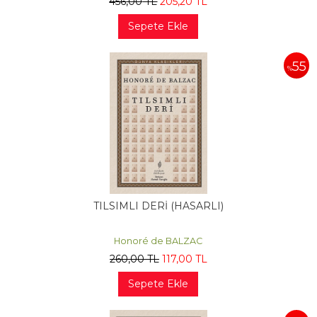
456
,00
TL
205
,20
TL
Sepete Ekle
55
%
TILSIMLI DERİ (HASARLI)
Honoré de BALZAC
260
,00
TL
117
,00
TL
Sepete Ekle