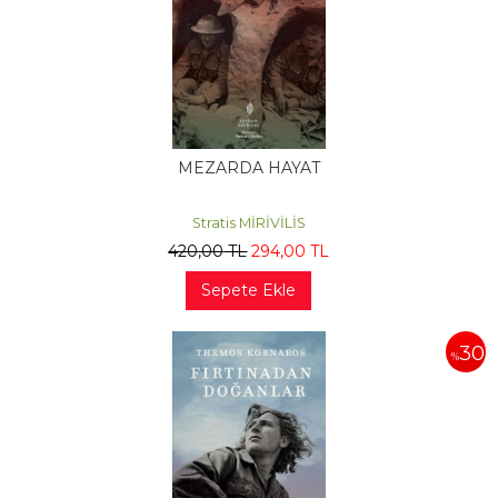
MEZARDA HAYAT
Stratis MİRİVİLİS
420
,00
TL
294
,00
TL
Sepete Ekle
30
%