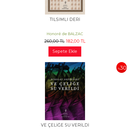
TILSIMLI DERİ
Honoré de BALZAC
260
,00
TL
182
,00
TL
Sepete Ekle
30
%
VE ÇELİĞE SU VERİLDİ