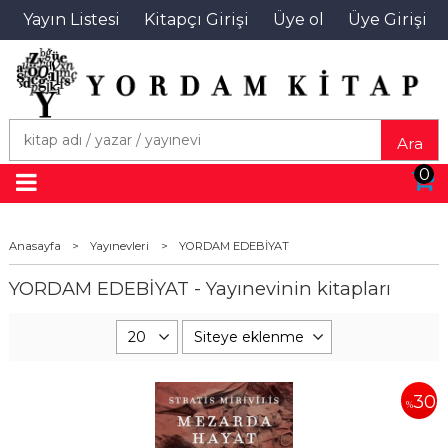
Yayın Listesi
Kitapçı Girişi
Üye ol
Üye Girişi
Ara
0
Anasayfa
>
Yayınevleri
>
YORDAM EDEBİYAT
YORDAM EDEBİYAT - Yayınevinin kitapları
30
%