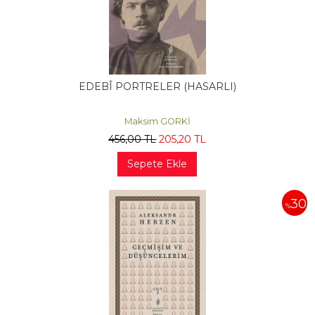
EDEBÎ PORTRELER (HASARLI)
Maksim GORKİ
456
,00
TL
205
,20
TL
Sepete Ekle
30
%