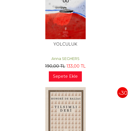
YOLCULUK
Anna SEGHERS
190
,00
TL
133
,00
TL
Sepete Ekle
30
%