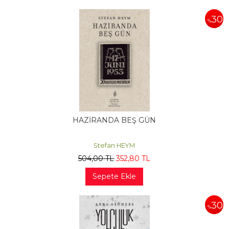
30
%
HAZİRANDA BEŞ GÜN
Stefan HEYM
504
,00
TL
352
,80
TL
Sepete Ekle
30
%