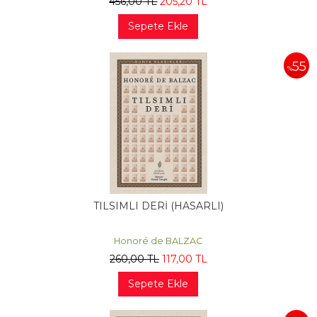
456
,00
TL
205
,20
TL
Sepete Ekle
55
%
TILSIMLI DERİ (HASARLI)
Honoré de BALZAC
260
,00
TL
117
,00
TL
Sepete Ekle