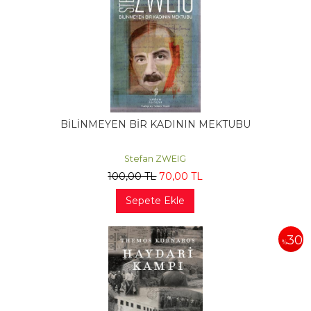
BİLİNMEYEN BİR KADININ MEKTUBU
Stefan ZWEIG
100
,00
TL
70
,00
TL
Sepete Ekle
30
%