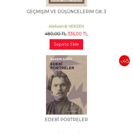
GEÇMİŞİM VE DÜŞÜNCELERİM Cilt: 3
Aleksandr HERZEN
480
,00
TL
336
,00
TL
Sepete Ekle
45
%
EDEBÎ PORTRELER