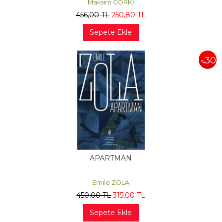
Maksim GORKİ
456
,00
TL
250
,80
TL
Sepete Ekle
30
%
APARTMAN
Emile ZOLA
450
,00
TL
315
,00
TL
Sepete Ekle