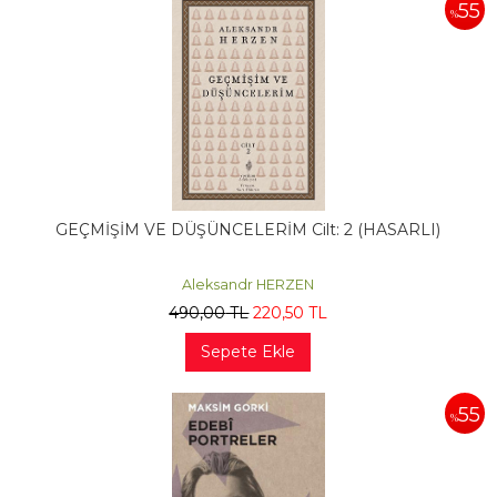
55
%
GEÇMİŞİM VE DÜŞÜNCELERİM Cilt: 2 (HASARLI)
Aleksandr HERZEN
490
,00
TL
220
,50
TL
Sepete Ekle
55
%