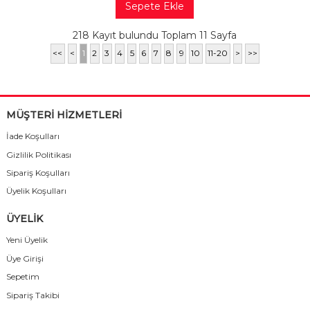
Sepete Ekle
218 Kayıt bulundu Toplam 11 Sayfa
<<
<
1
2
3
4
5
6
7
8
9
10
11-20
>
>>
MÜŞTERİ HİZMETLERİ
İade Koşulları
Gizlilik Politikası
Sipariş Koşulları
Üyelik Koşulları
ÜYELİK
Yeni Üyelik
Üye Girişi
Sepetim
Sipariş Takibi