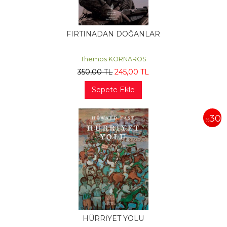
FIRTINADAN DOĞANLAR
Themos KORNAROS
350
,00
TL
245
,00
TL
Sepete Ekle
30
%
HÜRRİYET YOLU