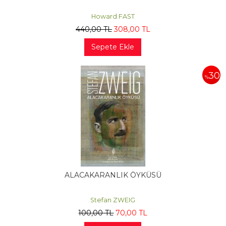
Howard FAST
440
,00
TL
308
,00
TL
Sepete Ekle
30
%
ALACAKARANLIK ÖYKÜSÜ
Stefan ZWEIG
100
,00
TL
70
,00
TL