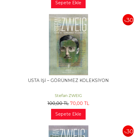
Sepete Ekle
30
%
USTA İŞİ – GÖRÜNMEZ KOLEKSİYON
Stefan ZWEIG
100
,00
TL
70
,00
TL
Sepete Ekle
30
%