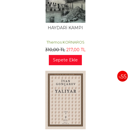
HAYDARİ KAMPI
Themos KORNAROS
310
,00
TL
217
,00
TL
Sepete Ekle
55
%