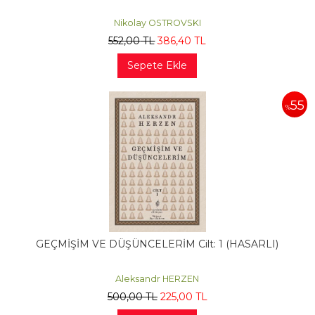
Nikolay OSTROVSKI
552
,00
TL
386
,40
TL
Sepete Ekle
55
%
GEÇMİŞİM VE DÜŞÜNCELERİM Cilt: 1 (HASARLI)
Aleksandr HERZEN
500
,00
TL
225
,00
TL