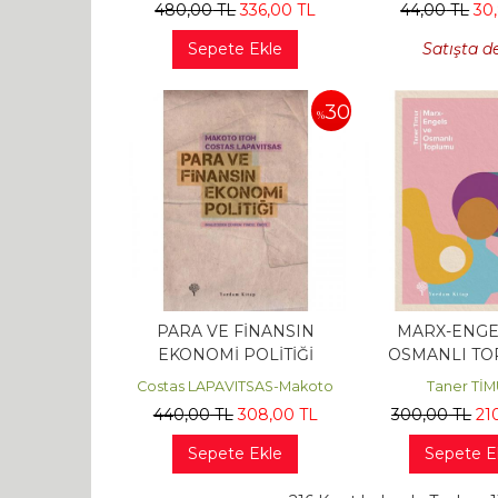
480
,00
TL
336
,00
TL
44
,00
TL
30
Sepete Ekle
Satışta d
30
%
PARA VE FİNANSIN
MARX-ENGE
EKONOMİ POLİTİĞİ
OSMANLI T
Costas LAPAVITSAS-Makoto
Taner Tİ
ITOH
440
,00
TL
308
,00
TL
300
,00
TL
21
Sepete Ekle
Sepete E