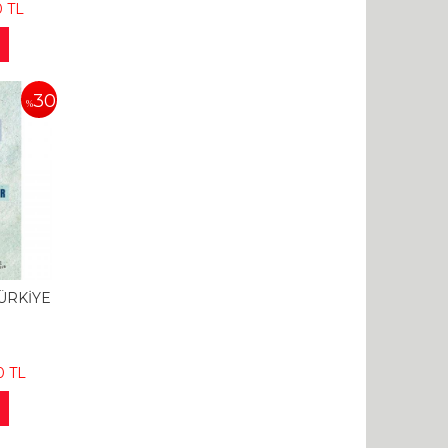
0
TL
30
%
ÜRKİYE
0
TL