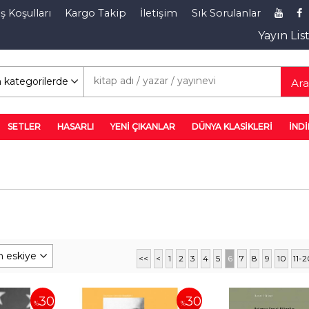
ş Koşulları
Kargo Takip
İletişim
Sık Sorulanlar
Yayın Lis
rim Rafı
Ar
SETLER
HASARLI
YENİ ÇIKANLAR
DÜNYA KLASİKLERİ
İNDİ
<<
<
1
2
3
4
5
6
7
8
9
10
11-
30
30
%
%