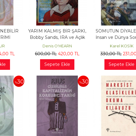
NEBİLİR
YARIM KALMIŞ BİR ŞARKI,
SOMUTUN DİYALE
RİMİ
Bobby Sands, IRA ve Açlık
İnsan ve Dünya Sor
Grevi
Üzerine Bir İnce
MUR
Denis O'HEARN
Karel KOSİK
4
,00
TL
600
,00
TL
420
,00
TL
330
,00
TL
231
,0
kle
Sepete Ekle
Sepete Ekle
30
30
%
%