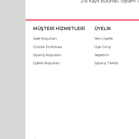
216 Kayıt bulundu Toplam 1
MÜŞTERİ HİZMETLERİ
ÜYELİK
İade Koşulları
Yeni Üyelik
Gizlilik Politikası
Üye Girişi
Sipariş Koşulları
Sepetim
Üyelik Koşulları
Sipariş Takibi