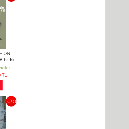
E ON
 Farklı
yaset
mciler
0
TL
30
%