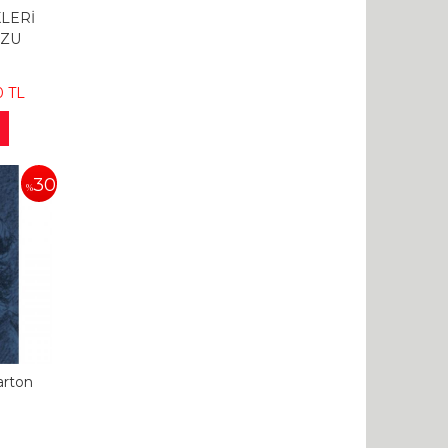
KLERİ
UZU
0
TL
30
%
arton