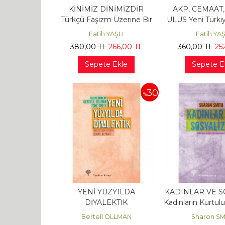
KİNİMİZ DİNİMİZDİR
AKP, CEMAAT,
Türkçü Faşizm Üzerine Bir
ULUS Yeni Türki
İnceleme
Tezler
Fatih YAŞLI
Fatih YAŞ
380
,00
TL
266
,00
TL
360
,00
TL
25
Sepete Ekle
Sepete E
30
%
YENİ YÜZYILDA
KADINLAR VE S
DİYALEKTİK
Kadınların Kurtul
Denemel
Bertell OLLMAN
Sharon SM