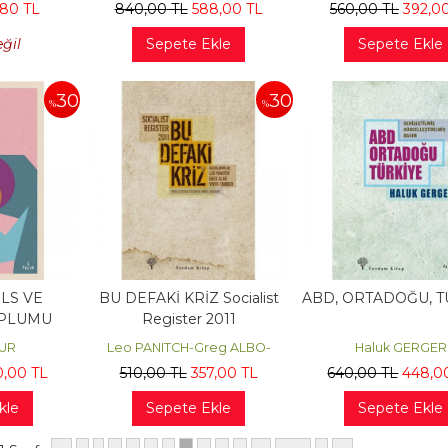
,80
TL
840
,00
TL
588
,00
TL
560
,00
TL
392
,0
eğil
Sepete Ekle
Sepete Ekle
30
30
%
%
LS VE
BU DEFAKİ KRİZ Socialist
ABD, ORTADOĞU, T
OPLUMU
Register 2011
MUR
Leo PANITCH-Greg ALBO-
Haluk GERGER
Vivek CHIBBER
0
,00
TL
510
,00
TL
357
,00
TL
640
,00
TL
448
,0
kle
Sepete Ekle
Sepete Ekle