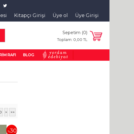
tesi
Kitapçı Girişi
Üye ol
Üye Girişi
Sepetim (
0
)
a
Toplam:
0
,00
TL
RİM RAFI
BLOG
20
>
>>
30
%