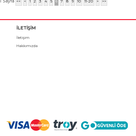
1 Sayfa
<<
<
1
2
3
4
5
6
7
8
9
10
11-20
>
>>
İLETİŞİM
İletişim
Hakkımızda