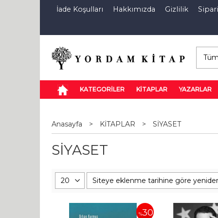
İade Koşulları
Hakkımızda
Gizlilik
Sipari
E-Kitap
Özel İndirim Sepeti
İndi
KATEGORİLER
KİTAPLAR
YAZARLAR
Anasayfa
>
KİTAPLAR
>
SİYASET
SİYASET
30
%