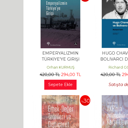
EMPERYALİZMİN
HUGO CHAV
TÜRKİYE'YE GİRİŞİ
BOLİVARCI 
Orhan KURMUŞ
Richard G
420
,00
TL
294
,00
TL
420
,00
TL
29
Sepete Ekle
Satışta d
30
%