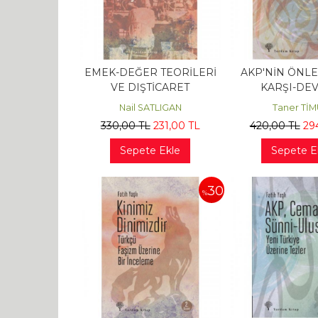
EMEK-DEĞER TEORİLERİ
AKP'NİN ÖNLE
VE DIŞTİCARET
KARŞI-DEV
Nail SATLIGAN
Taner Tİ
330
,00
TL
231
,00
TL
420
,00
TL
29
Sepete Ekle
Sepete E
30
%