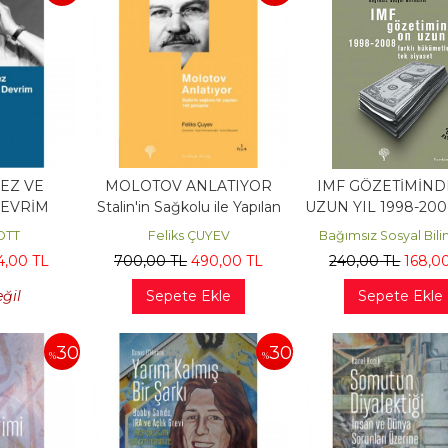
EZ VE
MOLOTOV ANLATIYOR
IMF GÖZETİMİND
DEVRİM
Stalin'in Sağkolu ile Yapılan
UZUN YIL 1998-2008
140 Görüşme
Hükümetler Tek Si
OTT
Feliks ÇUYEV
Bağımsız Sosyal Bili
4
,00
TL
700
,00
TL
490
,00
TL
240
,00
TL
168
,0
eğil
Sepete Ekle
Sepete Ekle
30
30
%
%