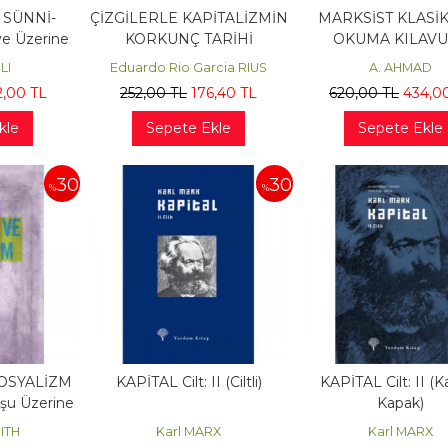
 SÜNNİ-
ÇİZGİLERLE KAPİTALİZMİN
MARKSİST KLASİ
ye Üzerine
KORKUNÇ TARİHİ
OKUMA KILAV
LI
Eduardo Rio Garcia RIUS
A. AHMAD
2
,00
TL
252
,00
TL
176
,40
TL
620
,00
TL
434
,0
kle
Sepete Ekle
Sepete Ekle
30
30
%
%
OSYALİZM
KAPİTAL Cilt: II (Ciltli)
KAPİTAL Cilt: II (K
uşu Üzerine
Kapak)
er
ITH
Karl MARX
Karl MARX