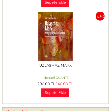
Sepete Ekle
30
%
UZLAŞMAZ MARX
Michael QUANTE
200
,00
TL
140
,00
TL
Sepete Ekle