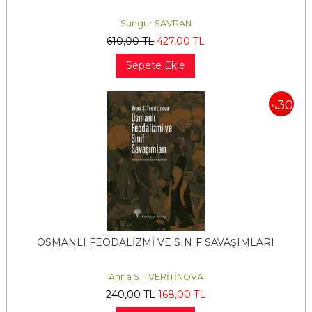
Sungur SAVRAN
610
,00
TL
427
,00
TL
Sepete Ekle
30
%
OSMANLI FEODALİZMİ VE SINIF SAVAŞIMLARI
Anna S. TVERİTİNOVA
240
,00
TL
168
,00
TL