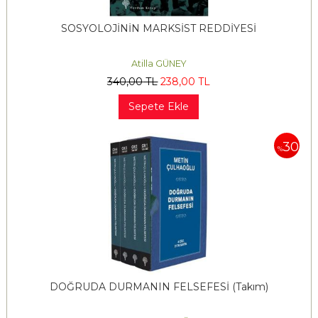
SOSYOLOJİNİN MARKSİST REDDİYESİ
Atilla GÜNEY
340
,00
TL
238
,00
TL
Sepete Ekle
30
%
DOĞRUDA DURMANIN FELSEFESİ (Takım)