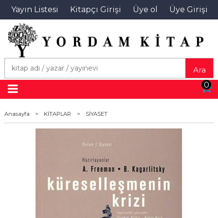
Yayın Listesi
Kitapçı Girişi
Üye ol
Üye Girişi
Ara
0
Anasayfa
>
KİTAPLAR
>
SİYASET