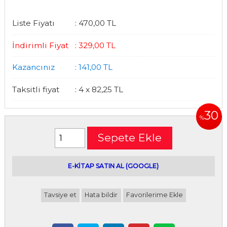
Liste Fiyatı
:
470
,00
TL
İndirimli Fiyat
:
329
,00
TL
Kazancınız
:
141
,00
TL
Taksitli fiyat
:
4 x
82
,25
TL
30
%
Sepete Ekle
E-kitap satın alabileceğiniz siteler
E-KİTAP SATIN AL (GOOGLE)
Tavsiye et
Hata bildir
Favorilerime Ekle