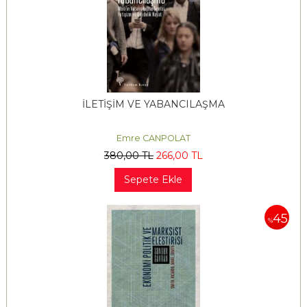
İLETİŞİM VE YABANCILAŞMA
Emre CANPOLAT
380
,00
TL
266
,00
TL
Sepete Ekle
45
%