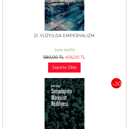
21. YÜZYILDA EMPERYALİZM
John SMITH
580
,00
TL
406
,00
TL
Sepete Ekle
30
%