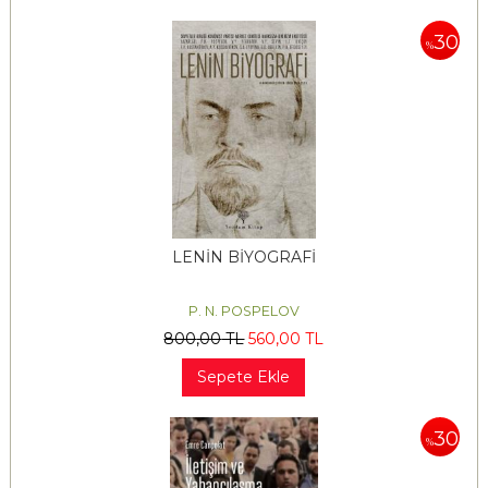
30
%
LENİN BİYOGRAFİ
P. N. POSPELOV
800
,00
TL
560
,00
TL
Sepete Ekle
30
%