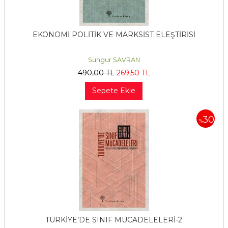
EKONOMİ POLİTİK VE MARKSİST ELEŞTİRİSİ
Sungur SAVRAN
490
,00
TL
269
,50
TL
Sepete Ekle
30
%
TÜRKİYE’DE SINIF MÜCADELELERİ-2