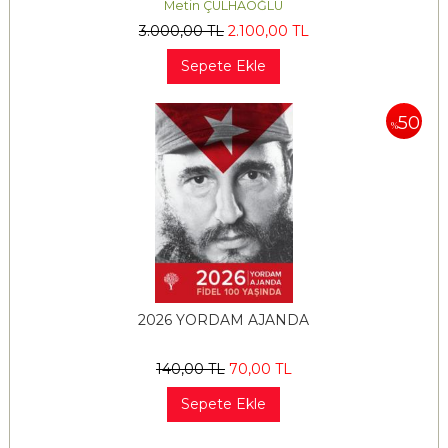
Metin ÇULHAOĞLU
3.000
,00
TL
2.100
,00
TL
Sepete Ekle
50
%
2026 YORDAM AJANDA
140
,00
TL
70
,00
TL
Sepete Ekle