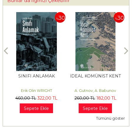
Bunlar da İlginizi Çekebilir
30
30
30
%
%
İN
SINIFI ANLAMAK
İDEAL KOMÜNİST KENT
D
Erik Olin WRIGHT
A. Gutnov, A. Babunov
460
,00
TL
322
,00
TL
260
,00
TL
182
,00
TL
Sepete Ekle
Sepete Ekle
Tümünü göster