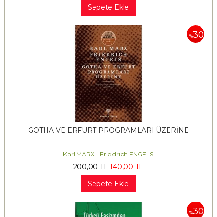
Sepete Ekle
30
%
GOTHA VE ERFURT PROGRAMLARI ÜZERİNE
Karl MARX - Friedrich ENGELS
200
,00
TL
140
,00
TL
Sepete Ekle
30
%