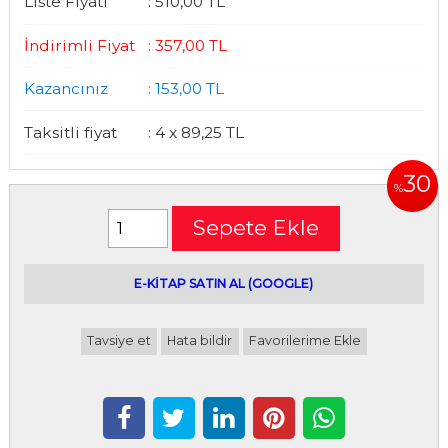
Liste Fiyatı
:
510
,00
TL
İndirimli Fiyat
:
357
,00
TL
Kazancınız
:
153
,00
TL
Taksitli fiyat
:
4 x
89
,25
TL
30
%
Sepete Ekle
E-kitap satın alabileceğiniz siteler
E-KİTAP SATIN AL (GOOGLE)
Tavsiye et
Hata bildir
Favorilerime Ekle