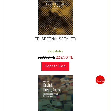
FELSEFENİN SEFALETİ
Karl MARX
320
,00
TL
224
,00
TL
Sepete Ekle
30
%