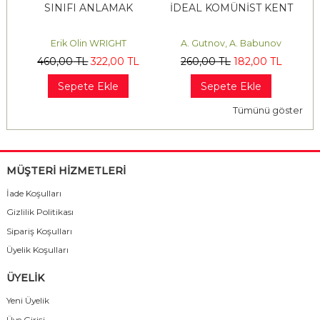
İN
SINIFI ANLAMAK
İDEAL KOMÜNİST KENT
D
Erik Olin WRIGHT
A. Gutnov, A. Babunov
460
,00
TL
322
,00
TL
260
,00
TL
182
,00
TL
Sepete Ekle
Sepete Ekle
Tümünü göster
MÜŞTERİ HİZMETLERİ
İade Koşulları
Gizlilik Politikası
Sipariş Koşulları
Üyelik Koşulları
ÜYELİK
Yeni Üyelik
Üye Girişi