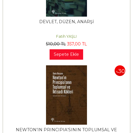
DEVLET, DÜZEN, ANARŞİ
Fatih YAŞLI
510
,00
TL
357
,00
TL
Sepete Ekle
30
%
NEWTON’IN PRINCIPIA’SININ TOPLUMSAL VE