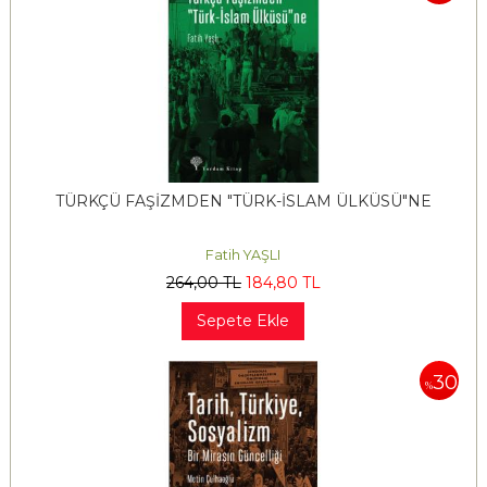
TÜRKÇÜ FAŞİZMDEN "TÜRK-İSLAM ÜLKÜSÜ"NE
Fatih YAŞLI
264
,00
TL
184
,80
TL
Sepete Ekle
30
%