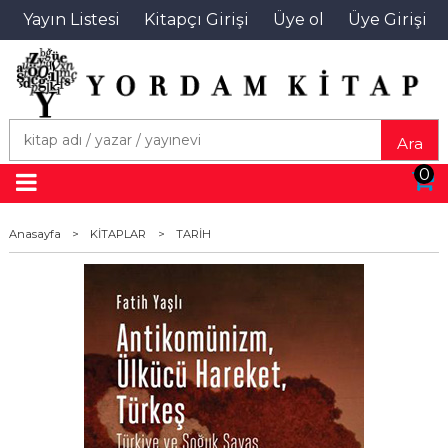
Yayın Listesi
Kitapçı Girişi
Üye ol
Üye Girişi
Ara
0
Anasayfa
>
KİTAPLAR
>
TARİH