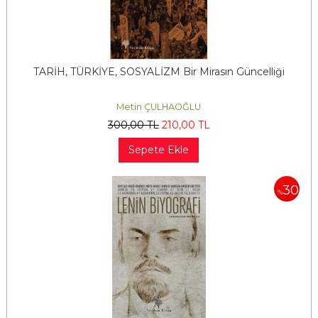
TARİH, TÜRKİYE, SOSYALİZM Bir Mirasın Güncelliği
Metin ÇULHAOĞLU
300
,00
TL
210
,00
TL
Sepete Ekle
30
%