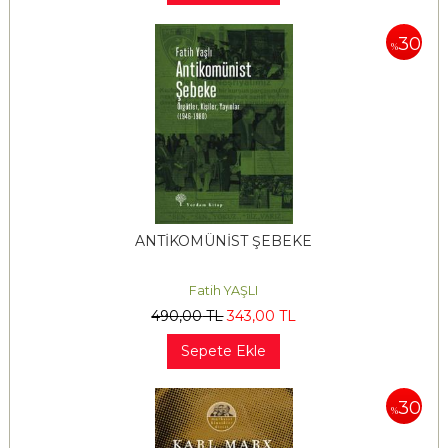
30
%
ANTİKOMÜNİST ŞEBEKE
Fatih YAŞLI
490
,00
TL
343
,00
TL
Sepete Ekle
30
%