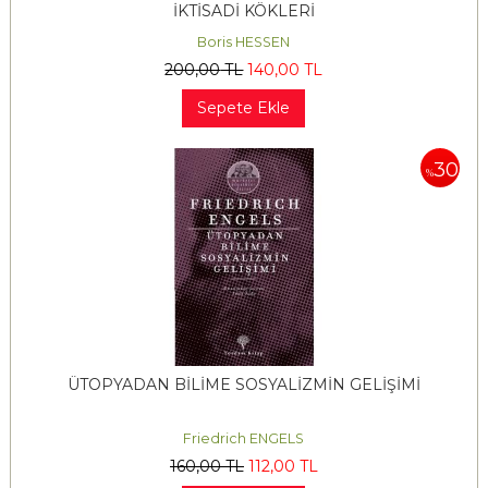
İKTİSADİ KÖKLERİ
Boris HESSEN
200
,00
TL
140
,00
TL
Sepete Ekle
30
%
ÜTOPYADAN BİLİME SOSYALİZMİN GELİŞİMİ
Friedrich ENGELS
160
,00
TL
112
,00
TL