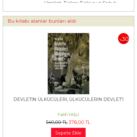
Hareket, Türkeş: Türkiye ve Soğuk
Savaş
adlı kitabı bende bazı anıların
canlanmasına yol açtı.
Bu kitabı alanlar bunları aldı
30
%
DEVLETİN ÜLKÜCÜLERİ, ÜLKÜCÜLERİN DEVLET’İ
Fatih YAŞLI
540
,00
TL
378
,00
TL
Sepete Ekle