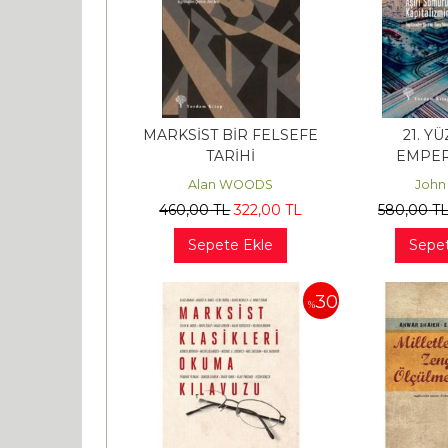
MARKSİST BİR FELSEFE
21. Y
TARİHİ
EMPER
Alan WOODS
John
460
,00
TL
322
,00
TL
580
,00
T
Sepete Ekle
Sepet
30
%