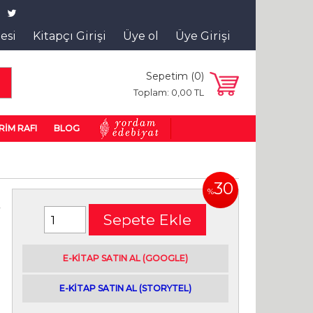
tesi
Kitapçı Girişi
Üye ol
Üye Girişi
Sepetim (
0
)
a
Toplam:
0
,00
TL
RİM RAFI
BLOG
30
%
t
Sepete Ekle
E-kitap satın alabileceğiniz siteler
E-KİTAP SATIN AL (GOOGLE)
|
E-KİTAP SATIN AL (STORYTEL)