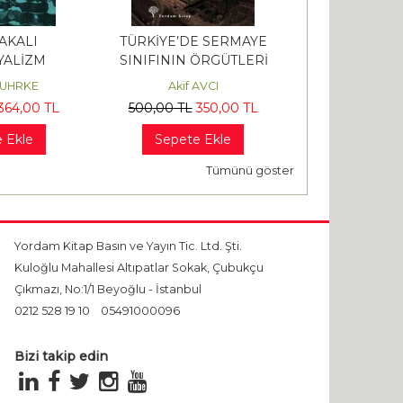
AKALI
TÜRKİYE’DE SERMAYE
ANTİK YUNA
ALİZM
SINIFININ ÖRGÜTLERİ
HUHRKE
Akif AVCI
Benjamin FA
364
,00
TL
500
,00
TL
350
,00
TL
480
,00
TL
3
 Ekle
Sepete Ekle
Sepete 
Tümünü göster
Yordam Kitap Basın ve Yayın Tic. Ltd. Şti.
Kuloğlu Mahallesi Altıpatlar Sokak, Çubukçu
Çıkmazı, No:1/1 Beyoğlu - İstanbul
0212 528 19 10
05491000096
Bizi takip edin