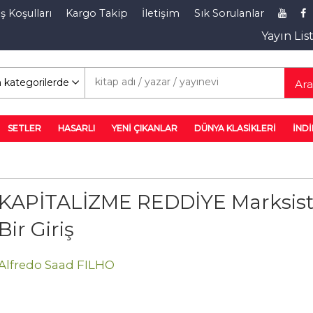
ş Koşulları
Kargo Takip
İletişim
Sık Sorulanlar
Yayın Lis
rim Rafı
Ar
SETLER
HASARLI
YENİ ÇIKANLAR
DÜNYA KLASİKLERİ
İNDİ
KAPİTALİZME REDDİYE Marksis
Bir Giriş
Alfredo Saad FILHO