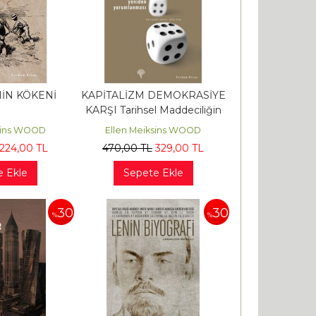
MİN KÖKENİ
KAPİTALİZM DEMOKRASİYE
KARŞI Tarihsel Maddeciliğin
Yeniden Yorumlanması
ksins WOOD
Ellen Meiksins WOOD
224
,00
TL
470
,00
TL
329
,00
TL
e Ekle
Sepete Ekle
30
30
%
%