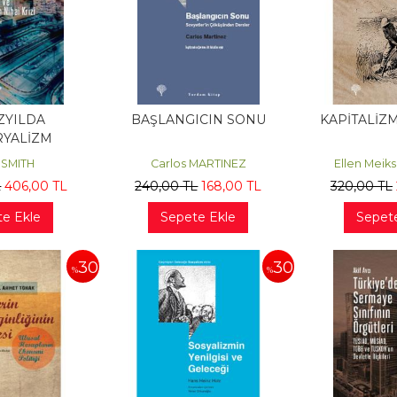
ÜZYILDA
BAŞLANGICIN SONU
KAPİTALİZ
YALİZM
 SMITH
Carlos MARTINEZ
Ellen Mei
L
406
,00
TL
240
,00
TL
168
,00
TL
320
,00
TL
e Ekle
Sepete Ekle
Sepet
30
30
%
%