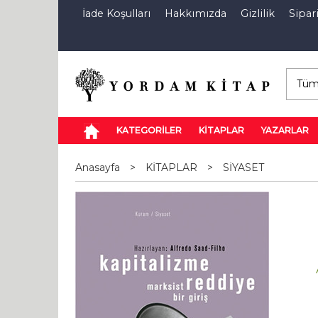
İade Koşulları
Hakkımızda
Gizlilik
Sipari
E-Kitap
Özel İndirim Sepeti
İndi
KATEGORİLER
KİTAPLAR
YAZARLAR
Anasayfa
>
KİTAPLAR
>
SİYASET