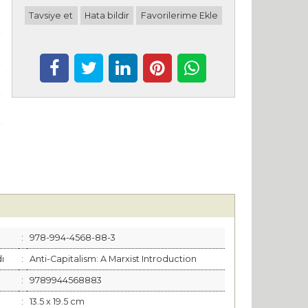
Tavsiye et
Hata bildir
Favorilerime Ekle
:
978-994-4568-88-3
dı
:
Anti-Capitalism: A Marxist Introduction
:
9789944568883
:
13.5 x 19.5 cm