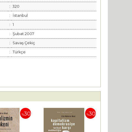
:
320
:
İstanbul
:
1
:
Şubat 2007
:
Savaş Çekiç
:
Türkçe
30
30
%
%