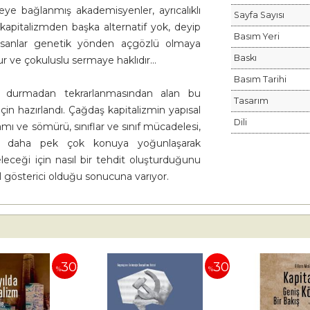
eye bağlanmış akademisyenler, ayrıcalıklı
Sayfa Sayısı
 kapitalizmden başka alternatif yok, deyip
Basım Yeri
insanlar genetik yönden açgözlü olmaya
Baskı
 ve çokuluslu sermaye haklıdır...
Basım Tarihi
 durmadan tekrarlanmasından alan bu
Tasarım
çin hazırlandı. Çağdaş kapitalizmin yapısal
Dili
ramı ve sömürü, sınıflar ve sınıf mücadelesi,
ar ve daha pek çok konuya yoğunlaşarak
leceği için nasıl bir tehdit oluşturduğunu
 gösterici olduğu sonucuna varıyor.
30
30
%
%