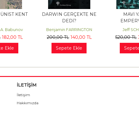
ÜNİST KENT
DARWIN GERÇEKTE NE
MAVİ Y
DEDİ?
EMPERY
 A. Babunov
Benjamin FARRINGTON
Jeff SC
L
182
,00
TL
200
,00
TL
140
,00
TL
520
,00
TL
e Ekle
Sepete Ekle
Sepete
İLETİŞİM
İletişim
Hakkımızda