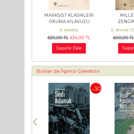
MARKSİST KLASİKLERİ
MİLLE
OKUMA KILAVUZU
ZENGİN
ÖLÇÜLME
A. AHMAD
E. Ahmet T
Hesapların Ek
SH
620
,00
TL
434
,00
TL
600
,00
T
Sepete Ekle
Sepet
Bunlar da İlginizi Çekebilir
30
30
%
%