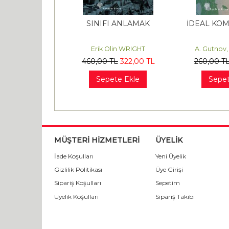
 BİRLİĞİ’NİN
SINIFI ANLAMAK
İDEAL KOM
ÖKÜŞÜ
k GERGER
Erik Olin WRIGHT
A. Gutnov,
L
476
,00
TL
460
,00
TL
322
,00
TL
260
,00
T
te Ekle
Sepete Ekle
Sepet
MÜŞTERİ HİZMETLERİ
ÜYELİK
İade Koşulları
Yeni Üyelik
Gizlilik Politikası
Üye Girişi
Sipariş Koşulları
Sepetim
Üyelik Koşulları
Sipariş Takibi