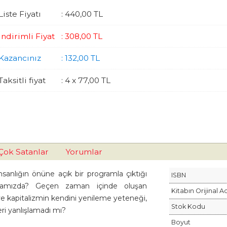
Liste Fiyatı
:
440
,00
TL
İndirimli Fiyat
:
308
,00
TL
Kazancınız
:
132
,00
TL
Taksitli fiyat
:
4 x
77
,00
TL
Çok Satanlar
Yorumlar
nsanlığın önüne açık bir programla çıktığı
ISBN
yamızda? Geçen zaman içinde oluşan
Kitabın Orijinal A
ve kapitalizmin kendini yenileme yeteneği,
Stok Kodu
eri yanlışlamadı mı?
Boyut