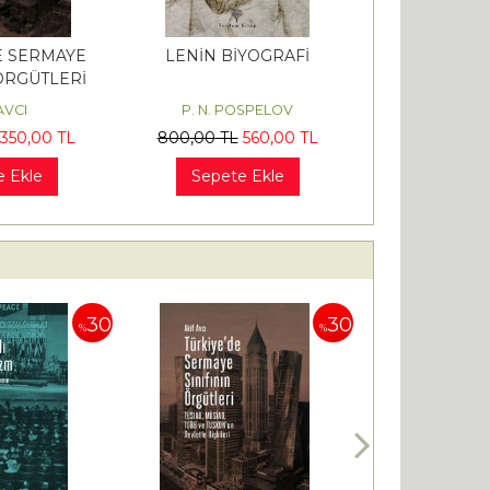
E SERMAYE
LENİN BİYOGRAFİ
 ÖRGÜTLERİ
AVCI
P. N. POSPELOV
350
,00
TL
800
,00
TL
560
,00
TL
e Ekle
Sepete Ekle
30
30
%
%