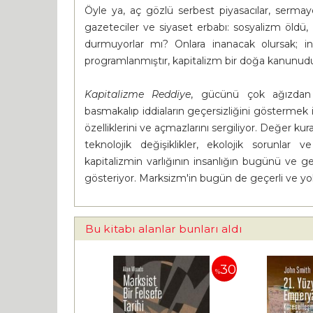
Öyle ya, aç gözlü serbest piyasacılar, sermay
gazeteciler ve siyaset erbabı: sosyalizm öldü,
durmuyorlar mı? Onlara inanacak olursak; 
programlanmıştır, kapitalizm bir doğa kanunudur
Kapitalizme Reddiye
, gücünü çok ağızdan
basmakalıp iddiaların geçersizliğini göstermek i
özelliklerini ve açmazlarını sergiliyor. Değer ku
teknolojik değişiklikler, ekolojik sorunl
kapitalizmin varlığının insanlığın bugünü ve ge
gösteriyor. Marksizm'in bugün de geçerli ve yol
Bu kitabı alanlar bunları aldı
30
%