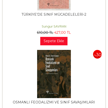
TÜRKİYE’DE SINIF MÜCADELELERİ-2
Sungur SAVRAN
610
,00
TL
427
,00
TL
Sepete Ekle
30
%
OSMANLI FEODALİZMİ VE SINIF SAVAŞIMLARI