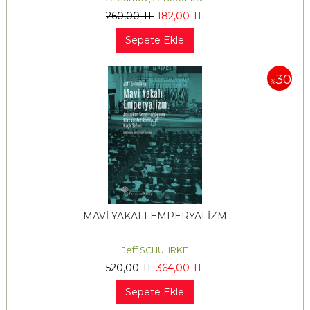
260
,00
TL
182
,00
TL
Sepete Ekle
30
%
MAVİ YAKALI EMPERYALİZM
Jeff SCHUHRKE
520
,00
TL
364
,00
TL
Sepete Ekle