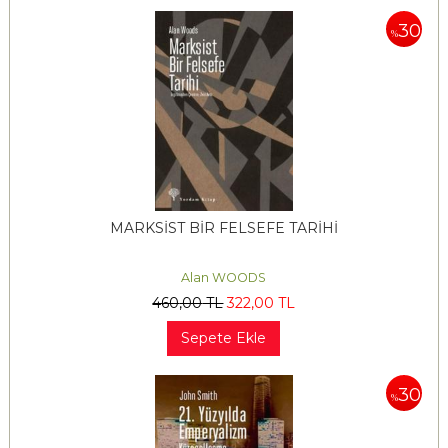
30
%
MARKSİST BİR FELSEFE TARİHİ
Alan WOODS
460
,00
TL
322
,00
TL
Sepete Ekle
30
%