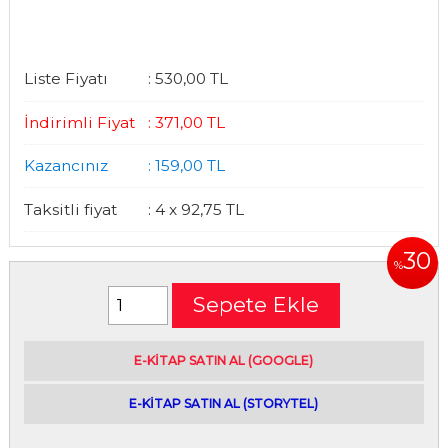
Liste Fiyatı
:
530
,00
TL
İndirimli Fiyat
:
371
,00
TL
Kazancınız
:
159
,00
TL
Taksitli fiyat
:
4 x
92
,75
TL
30
%
Sepete Ekle
E-kitap satın alabileceğiniz siteler
E-KİTAP SATIN AL (GOOGLE)
|
E-KİTAP SATIN AL (STORYTEL)