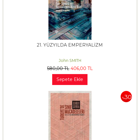
21. YÜZYILDA EMPERYALİZM
John SMITH
580
,00
TL
406
,00
TL
Sepete Ekle
30
%