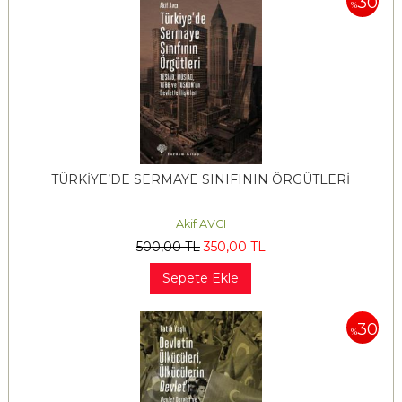
30
%
TÜRKİYE’DE SERMAYE SINIFININ ÖRGÜTLERİ
Akif AVCI
500
,00
TL
350
,00
TL
Sepete Ekle
30
%