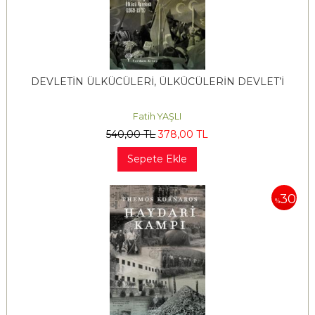
DEVLETİN ÜLKÜCÜLERİ, ÜLKÜCÜLERİN DEVLET’İ
Fatih YAŞLI
540
,00
TL
378
,00
TL
Sepete Ekle
30
%