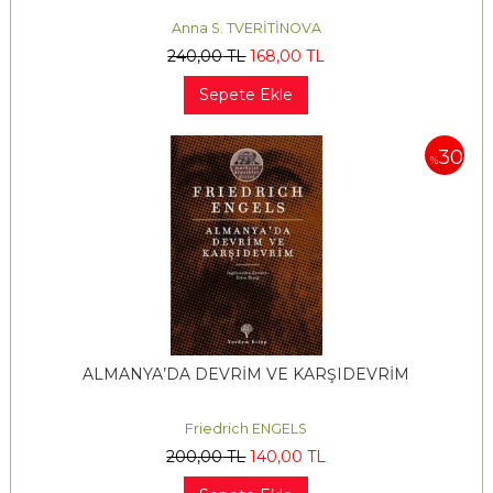
Anna S. TVERİTİNOVA
240
,00
TL
168
,00
TL
Sepete Ekle
30
%
ALMANYA’DA DEVRİM VE KARŞIDEVRİM
Friedrich ENGELS
200
,00
TL
140
,00
TL