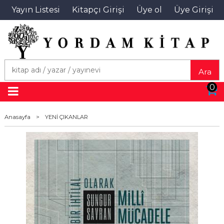
Yayın Listesi
Kitapçı Girişi
Üye ol
Üye Girişi
Ara
0
Anasayfa
>
YENİ ÇIKANLAR