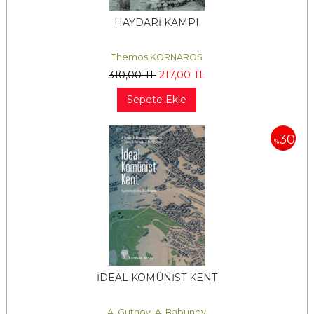
HAYDARİ KAMPI
Themos KORNAROS
310
,00
TL
217
,00
TL
Sepete Ekle
30
%
İDEAL KOMÜNİST KENT
A. Gutnov, A. Babunov