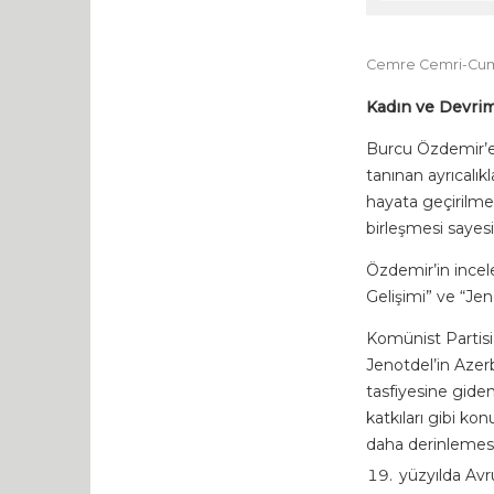
Cemre Cemri-Cumh
Kadın ve Devri
Burcu Özdemir’e 
tanınan ayrıcalık
hayata geçirilmes
birleşmesi say
Özdemir’in incel
Gelişimi” ve “Jen
Komünist Partisi’
Jenotdel’in Azer
tasfiyesine giden
katkıları gibi k
daha derinlemesin
yüzyılda Avr