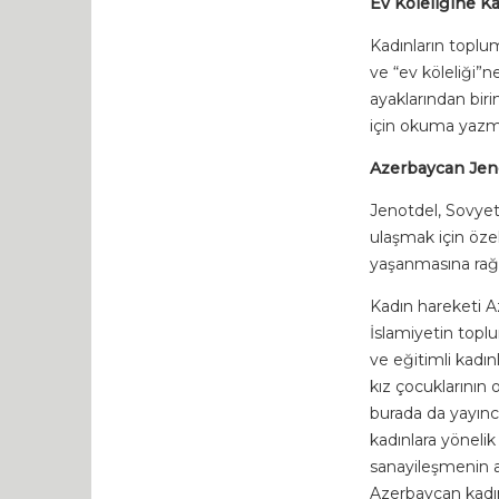
Ev Köleliğine Ka
Kadınların toplu
ve “ev köleliği”n
ayaklarından biri
için okuma yazma 
Azerbaycan Jeno
Jenotdel, Sovyet
ulaşmak için özel 
yaşanmasına rağm
Kadın hareketi A
İslamiyetin toplu
ve eğitimli kadın
kız çocuklarının
burada da yayınc
kadınlara yönelik
sanayileşmenin ar
Azerbaycan kadın 