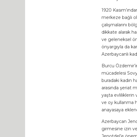
1920 Kasım’ından
merkeze bağlı ol
çalışmalarını böl
dikkate alarak ha
ve geleneksel önya
önyargıyla da kar
Azerbaycanlı kadı
Burcu Özdemir’in 
mücadelesi Sovye
buradaki kadın h
arasında şeriat m
yaşta evlilikleri
ve oy kullanma h
anayasaya eklend
Azerbaycan Jenotd
girmesine izin v
Jenotdel’e önem