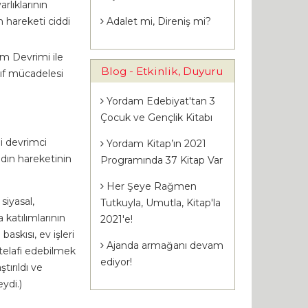
rlıklarının
Adalet mi, Direniş mi?
n hareketi ciddi
m Devrimi ile
Blog - Etkinlik, Duyuru
nıf mücadelesi
Yordam Edebiyat'tan 3
Çocuk ve Gençlik Kitabı
i devrimci
Yordam Kitap’ın 2021
adın hareketinin
Programında 37 Kitap Var
Her Şeye Rağmen
siyasal,
Tutkuyla, Umutla, Kitap'la
katılımlarının
2021'e!
skısı, ev işleri
Ajanda armağanı devam
telafi edebilmek
ediyor!
tırıldı ve
eydi.)