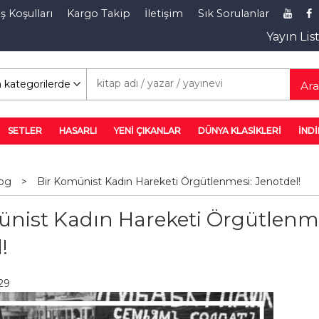
ş Koşulları
Kargo Takip
İletişim
Sık Sorulanlar
Yayın Lis
rim Rafı
Ar
SETLER
HASARLI
YENİ ÇIKANLAR
DÜNYA KLASİKLERİ
İNDİ
og
>
Bir Komünist Kadın Hareketi Örgütlenmesi: Jenotdel!
30
30
30
%
%
%
ünist Kadın Hareketi Örgütlenme
!
:29