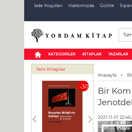
İade Koşulları
Hakkımızda
Gizlilik
Sipari
E-Kitap
Özel İndirim Sepeti
İndi
KATEGORİLER
KİTAPLAR
YAZARLAR
Yeni Kitaplar
Anasayfa
>
Bl
30
30
%
%
Bir Kom
Jenotdel
2021-11-01 22:46