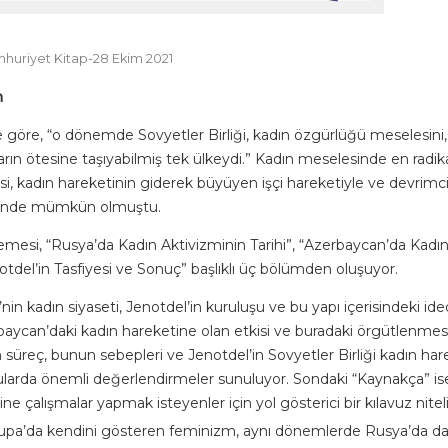
uriyet Kitap-28 Ekim 2021
m
göre, “o dönemde Sovyetler Birliği, kadın özgürlüğü meselesini
ların ötesine taşıyabilmiş tek ülkeydi.” Kadın meselesinde en radikal
i, kadın hareketinin giderek büyüyen işçi hareketiyle ve devrimci 
esinde mümkün olmuştu.
emesi, “Rusya’da Kadın Aktivizminin Tarihi”, “Azerbaycan’da Kadı
otdel’in Tasfiyesi ve Sonuç” başlıklı üç bölümden oluşuyor.
nin kadın siyaseti, Jenotdel’in kuruluşu ve bu yapı içerisindeki ideo
baycan’daki kadın hareketine olan etkisi ve buradaki örgütlenmesi
 süreç, bunun sebepleri ve Jenotdel’in Sovyetler Birliği kadın har
onularda önemli değerlendirmeler sunuluyor. Sondaki “Kaynakça” i
e çalışmalar yapmak isteyenler için yol gösterici bir kılavuz nitel
upa’da kendini gösteren feminizm, aynı dönemlerde Rusya’da da e