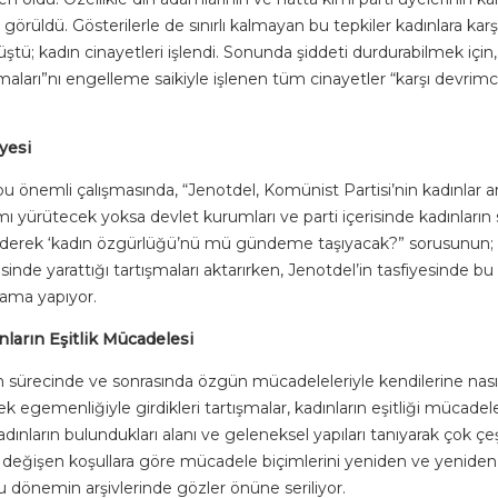
i görüldü. Gösterilerle de sınırlı kalmayan bu tepkiler kadınlara karş
tü; kadın cinayetleri işlendi. Sonunda şiddeti durdurabilmek için, 
maları”nı engelleme saikiyle işlenen tüm cinayetler “karşı devrimci
.
iyesi
 önemli çalışmasında, “Jenotdel, Komünist Partisi’nin kadınlar a
ı yürütecek yoksa devlet kurumları ve parti içerisinde kadınları
 ederek ‘kadın özgürlüğü’nü mü gündeme taşıyacak?” sorusunun; bu 
risinde yarattığı tartışmaları aktarırken, Jenotdel’in tasfiyesinde bu
ulama yapıyor.
ınların Eşitlik Mücadelesi
 sürecinde ve sonrasında özgün mücadeleleriyle kendilerine nasıl a
kek egemenliğiyle girdikleri tartışmalar, kadınların eşitliği mücadel
kadınların bulundukları alanı ve geleneksel yapıları tanıyarak çok çe
değişen koşullara göre mücadele biçimlerini yeniden ve yenide
u dönemin arşivlerinde gözler önüne seriliyor.