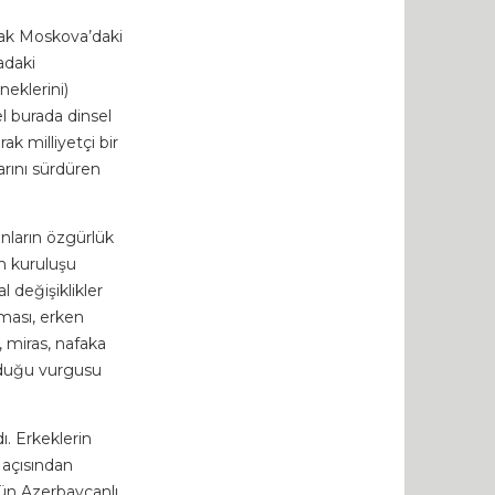
rak Moskova’daki
adaki
neklerini)
l burada dinsel
rak milliyetçi bir
arını sürdüren
ınların özgürlük
n kuruluşu
 değişiklikler
nması, erken
, miras, nafaka
olduğu vurgusu
ı. Erkeklerin
 açısından
ün Azerbaycanlı