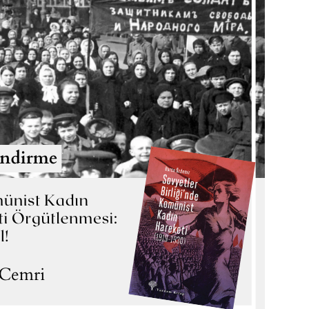
K
FIRTINADAN
HÜRRİYET YOLU
İD
DOĞANLAR
Themos KORNAROS
Howard FAST
A. G
TL
350
,00
TL
245
,00
TL
440
,00
TL
308
,00
TL
260
Sepete Ekle
Sepete Ekle