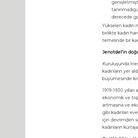
genişletmişti
tanınmadığı, 
derecede güç
Yükselen kadın m
birlikte kadın ha
temelinde bir kad
Jenotdel’in doğ
Kuruluşunda İne
kadınların yer al
büyümesinde krit
1919-1930 yılları
ekonomik ve topl
artmasına ve eko
gibi kadınları e
için devrimden so
kadınların kürtaja