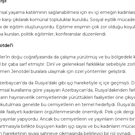
rşı!
msal yaşama katılımının sağlanabilmesi için ev içi emeğin kadınl
e karşı çıkılarak komünal topluluklar kuruldu. Sosyal eşitlik mücad
ni de eğitim oluşturuyordu. Eğitime erişimin çok zor olduğu koşul
kursları, politik eğitimler, konferanslar düzenlendi.
tdel’i
ler’in doğu coğrafyasında da çalışma yürütmüş ve bu bölgedeki k
bir çaba sarf etmiştir. Dinî ve geleneksel farklılıklar sebebiyle zor
en Jenotdel buralara ulaşmak için özel yöntemler geliştirdi.
zerbaycan’da da Rusya’daki gibi işçi hareketiyle iç içe geçmişti
msal kurallarına göre yaşayan Azerbaycan’da, Rusya’dakinden farklı 
ların hayırseverlik cemiyetlerinde yürüttükleri faaliyetler öne çı
 okutulması genelde bu cemiyetlerin en temel hedefiydi. Rusya’da
ılık faaliyeti kadınların örgütlenmesinde önemliydi. Pek çok derg
 yayınlar yapıyordu. Ancak bu cemiyetlerin ve yayınların önemi bir
tmasıyla birlikte büyüyen kadın işçi sayısı ve bu kadınların müca
hareketinin siyasi sahneye çıkmasında belirleyici bir rol oynadı.