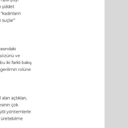
ı şiddet
“kadınların
 suçlar”
rasındaki
n sözünü ve
iki farklı bakış
 gerilimin rolüne
lan açtıkları,
esinin çok
şitli yöntemlerle
n üretebilme