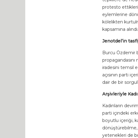
protesto ettikler
eylemlerine dönüş
kölelikten kurtul
kapsamına alındı
Jenotdel’in tasf
Burcu Özdemir bu
propagandasını m
iradesini temsil
açısının parti içe
dair de bir sorg
Arşivleriyle Kad
Kadınların devrim
parti içindeki er
boyutlu içeriği, 
dönüştürebilme, 
yetenekleri de b