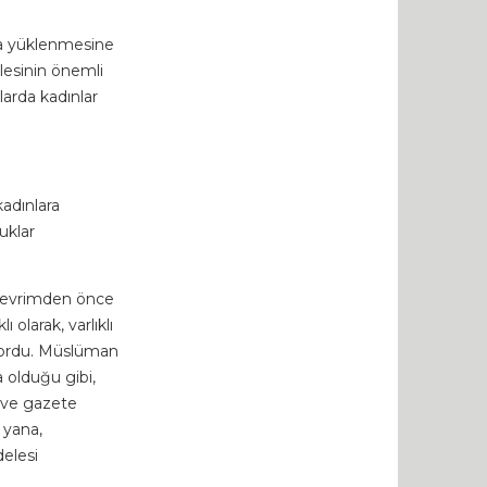
ara yüklenmesine
elesinin önemli
larda kadınlar
adınlara
luklar
. Devrimden önce
olarak, varlıklı
kıyordu. Müslüman
 olduğu gibi,
i ve gazete
 yana,
delesi