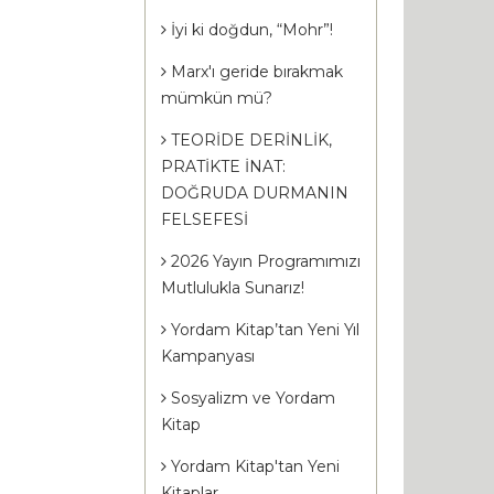
İyi ki doğdun, “Mohr”!
EAL KOMÜNİST
MEZARDA HAYAT
SOVYETLE
KENT
BİRLİĞİ’NİN Ç
Marx'ı geride bırakmak
mümkün mü?
utnov, A. Babunov
Stratis MİRİVİLİS
Haluk GERGE
,00
TL
182
,00
TL
420
,00
TL
294
,00
TL
680
,00
TL
476
,
TEORİDE DERİNLİK,
PRATİKTE İNAT:
Sepete Ekle
Sepete Ekle
Sepete Ekl
DOĞRUDA DURMANIN
FELSEFESİ
2026 Yayın Programımızı
Mutlulukla Sunarız!
Yordam Kitap’tan Yeni Yıl
Kampanyası
Sosyalizm ve Yordam
Kitap
Yordam Kitap'tan Yeni
Kitaplar