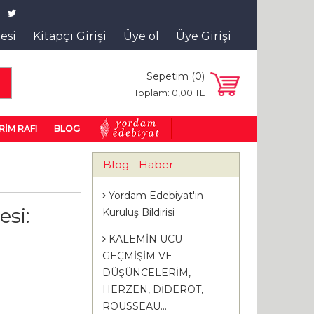
tesi
Kitapçı Girişi
Üye ol
Üye Girişi
Sepetim (
0
)
a
Toplam:
0
,00
TL
RİM RAFI
BLOG
Blog - Haber
Yordam Edebiyat'ın
30
30
%
%
si:
Kuruluş Bildirisi
KALEMİN UCU
GEÇMİŞİM VE
DÜŞÜNCELERİM,
HERZEN, DİDEROT,
ROUSSEAU...