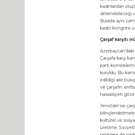
kadınlardan oluşt
dinlenebileceği ve
Burada aynı zam
kadın kongresi ve
Çarşaf karşıtı m
Azerbaycan’daki 
Çarşafa karşı ka
parti komiteleri
kuruldu. Bu kamp
edildiği aile bul
ve çarşafın sınıf
hassasiyeti gözeti
Jenotdel ise çarş
bilinçlendirilme
kültürel ve sosya
üretime, Sovyetl
tepkilere de ned