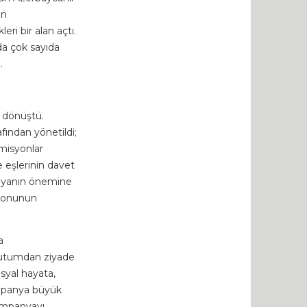
ın
eri bir alan açtı.
a çok sayıda
.
e dönüştü.
ından yönetildi;
misyonlar
 eşlerinin davet
panyanın önemine
a konunun
a
 tutumdan ziyade
osyal hayata,
ampanya büyük
kampanyayı