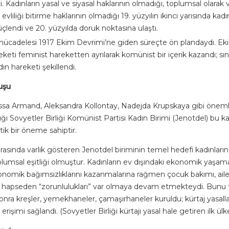
. Kadınların yasal ve siyasal haklarının olmadığı, toplumsal olarak va
evliliği bitirme haklarının olmadığı 19. yüzyılın ikinci yarısında kadı
lendi ve 20. yüzyılda doruk noktasına ulaştı.
ücadelesi 1917 Ekim Devrimi’ne giden süreçte ön plandaydı. Eki
reketi feminist hareketten ayrılarak komünist bir içerik kazandı; sı
ın hareketi şekillendi.
uşu
ssa Armand, Aleksandra Kollontay, Nadejda Krupskaya gibi öneml
dığı Sovyetler Birliği Komünist Partisi Kadın Birimi (Jenotdel) bu k
ik bir öneme sahiptir.
 arasında varlık gösteren Jenotdel biriminin temel hedefi kadınların 
umsal eşitliği olmuştur. Kadınların ev dışındaki ekonomik yaşama 
nomik bağımsızlıklarını kazanmalarına rağmen çocuk bakımı, aile ba
ve hapseden “zorunlulukları” var olmaya devam etmekteydi. Bunu 
nra kreşler, yemekhaneler, çamaşırhaneler kuruldu; kürtaj yasallaş
 erişimi sağlandı. (Sovyetler Birliği kürtajı yasal hale getiren ilk ülk