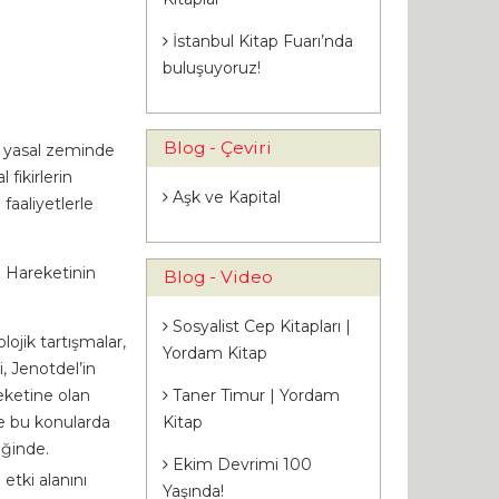
İstanbul Kitap Fuarı’nda
buluşuyoruz!
Blog - Çeviri
, yasal zeminde
 fikirlerin
Aşk ve Kapital
faaliyetlerle
n Hareketinin
Blog - Video
Sosyalist Cep Kitapları |
lojik tartışmalar,
Yordam Kitap
, Jenotdel’in
eketine olan
Taner Timur | Yordam
se bu konularda
Kitap
iğinde.
Ekim Devrimi 100
tki alanını
Yaşında!