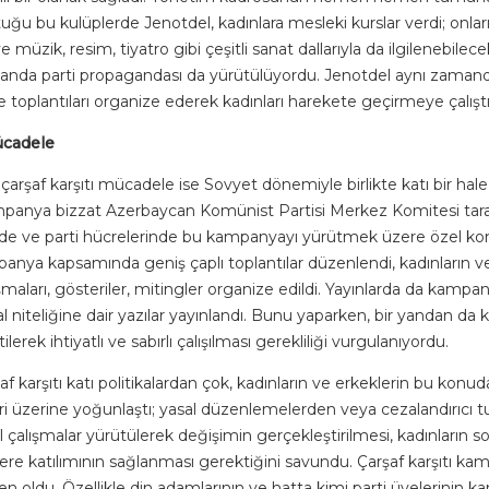
uğu bu kulüplerde Jenotdel, kadınlara mesleki kurslar verdi; onlar
 müzik, resim, tiyatro gibi çeşitli sanat dallarıyla da ilgilenebilecekl
anda parti propagandası da yürütülüyordu. Jenotdel aynı zamand
 toplantıları organize ederek kadınları harekete geçirmeye çalıştı
ücadele
çarşaf karşıtı mücadele ise Sovyet dönemiyle birlikte katı bir hal
mpanya bizzat Azerbaycan Komünist Partisi Merkez Komitesi taraf
nde ve parti hücrelerinde bu kampanyayı yürütmek üzere özel ko
anya kapsamında geniş çaplı toplantılar düzenlendi, kadınların ve
uşmaları, gösteriler, mitingler organize edildi. Yayınlarda da kam
sal niteliğine dair yazılar yayınlandı. Bunu yaparken, bir yandan d
lerek ihtiyatlı ve sabırlı çalışılması gerekliliği vurgulanıyordu.
af karşıtı katı politikalardan çok, kadınların ve erkeklerin bu konud
leri üzerine yoğunlaştı; yasal düzenlemelerden veya cezalandırıcı
l çalışmalar yürütülerek değişimin gerçekleştirilmesi, kadınların s
ere katılımının sağlanması gerektiğini savundu. Çarşaf karşıtı k
en oldu. Özellikle din adamlarının ve hatta kimi parti üyelerinin 