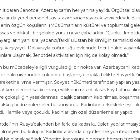
 itibaren Jenotdel Azerbaycan’ın her yanına yayıldı. Örgütsel ola
salar da yerel personel sayısı azımsanamayacak seviyedeydi. Bur
genin özgün koşullarını (Müslümanların kültürel ve toplumsal gele
ssas ve dikkatli bir şekilde yürütmeye çabaladılar. “Çünkü Jenotde
rgıların yanı sıra ‘yabancı/farklı’ ulustan bir kimliğin temsilcisi ola
şı karşıyaydı. Dolayısıyla çoğunluğu evlerinde tecrit halde yaşaml
nlara ulaşmak, Jenotdel aktivistleri için hiç de kolay olmadı.”
bu mücadeleyle ilgili vurguladığı bir nokta var: Azerbaycanlı kad
t hâkimiyetinden çok önce başlamış olmakla birlikte Sovyetler’i
areketine ivme vermiştir. Sovyet hükümeti tarafından yapılan yasal
ahkemelerinin kaldırılması, evliliklerin resmî olarak kayıt altına alı
n ve çokeşliliğin yasaklanması, başlık parasının kaldırılması, boşanma
akkı gibi düzenlemeler bulunuyordu. Kadınların erkeklerle eşit 
i. Hamile veya çocuklu kadınlar için özel düzenlemeler yapıldı.
el’inin Rusya’dakinden bir farkı da kadın kulüpleri yapılanmasıyd
erilmeyen bu kulüpler kadınlar arasında örgütlenme yürütebilmek
li bir olanak sağladı. Yönetim kadrosunun hemen hemen tümün