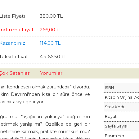
Liste Fiyatı
:
380
,00
TL
İndirimli Fiyat
:
266
,00
TL
Kazancınız
:
114
,00
TL
Taksitli fiyat
:
4 x
66
,50
TL
Çok Satanlar
Yorumlar
nıfının kendi eseri olmak zorundadır” diyordu.
ISBN
Ekim Devrimi'nden kısa bir süre önce ve
Kitabın Orijinal A
rı bir araya getiriyor.
Stok Kodu
doğru mu, “aşağıdan yukarıya” doğru mu
Boyut
getirmek yanlış mı? Özellikle de geri bir
Sayfa Sayısı
et yönetimine katmak, pratikte mümkün mü?
Basım Yeri