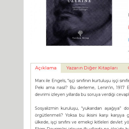
Açıklama
Yazarın Diğer Kitapları
Marx ile Engels, “işçi sınıfının kurtuluşu işçi sı
Peki ama nasıl? Bu derleme, Lenin'in, 1917 
devrimi izleyen yıllarda bu soruya verdiği cevapla
Sosyalizmin kuruluşu, “yukarıdan aşağıya” 
örgütlenmeli? Yoksa bu ikisini karşı karşıya 
ülkede, işçi sınıfını ve emekçi kitleleri devl