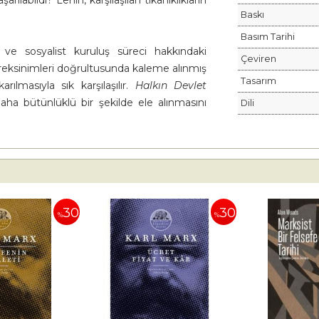
rılabildi? Lenin, karşılaşılan tıkanıklıkların
Baskı
Basım Tarihi
 ve sosyalist kuruluş süreci hakkındaki
Çeviren
ereksinimleri doğrultusunda kaleme alınmış
Tasarım
rılmasıyla sık karşılaşılır.
Halkın Devlet
daha bütünlüklü bir şekilde ele alınmasını
Dili
30
30
%
%