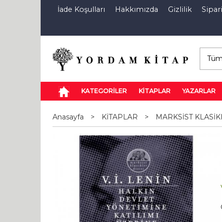
İade Koşulları
Hakkımızda
Gizlilik
Sipari
E-Kitap
Özel İndirim Sepeti
İndi
KATEGORİLER
KİTAPLAR
YAZARLAR
Anasayfa
>
KİTAPLAR
>
MARKSİST KLASİKL