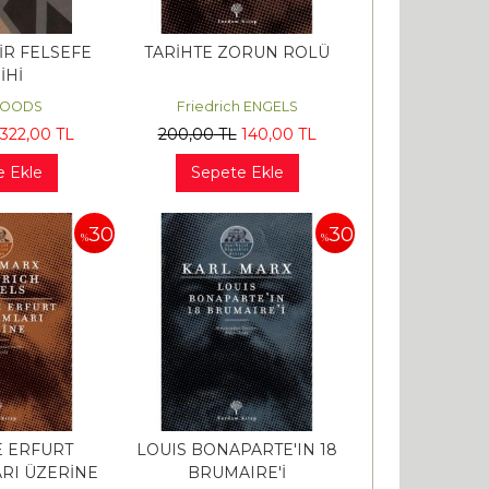
İR FELSEFE
TARİHTE ZORUN ROLÜ
İHİ
WOODS
Friedrich ENGELS
322
,00
TL
200
,00
TL
140
,00
TL
e Ekle
Sepete Ekle
30
30
%
%
E ERFURT
LOUIS BONAPARTE'IN 18
RI ÜZERİNE
BRUMAIRE'İ