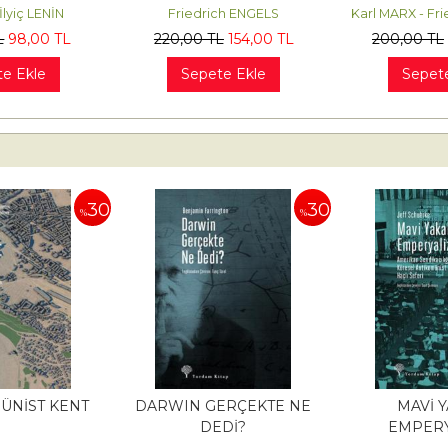
İlyiç LENİN
Friedrich ENGELS
Karl MARX - Fr
L
98
,00
TL
220
,00
TL
154
,00
TL
200
,00
TL
e Ekle
Sepete Ekle
Sepet
30
30
%
%
ÜNİST KENT
DARWIN GERÇEKTE NE
MAVİ Y
DEDİ?
EMPERY