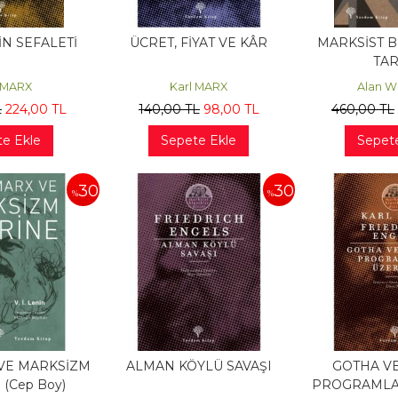
N SEFALETİ
ÜCRET, FİYAT VE KÂR
MARKSİST B
TAR
 MARX
Karl MARX
Alan 
L
224
,00
TL
140
,00
TL
98
,00
TL
460
,00
TL
e Ekle
Sepete Ekle
Sepet
30
30
%
%
VE MARKSİZM
ALMAN KÖYLÜ SAVAŞI
GOTHA V
(Cep Boy)
PROGRAMLA