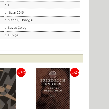
:
1
:
Nisan 2016
:
Metin Çulhaoğlu
:
Savaş Çekiç
:
Türkçe
30
30
%
%