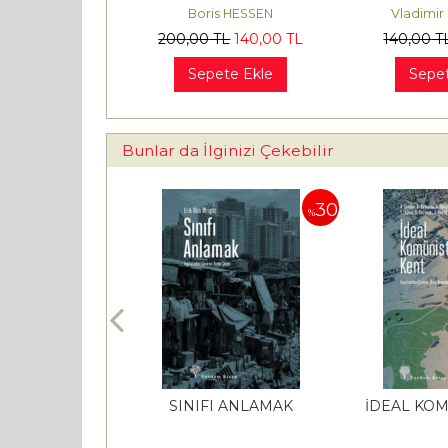
TOPLUMSAL VE İKTİSADİ
Boris HESSEN
Vladimir 
KÖKLERİ
200
,00
TL
140
,00
TL
140
,00
T
Sepete Ekle
Sepet
Bunlar da İlginizi Çekebilir
30
30
%
%
 BİRLİĞİ’NİN
SINIFI ANLAMAK
İDEAL KOM
ÖKÜŞÜ