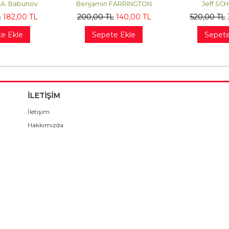
 A. Babunov
Benjamin FARRINGTON
Jeff SC
L
182
,00
TL
200
,00
TL
140
,00
TL
520
,00
TL
e Ekle
Sepete Ekle
Sepete
İLETİŞİM
İletişim
Hakkımızda