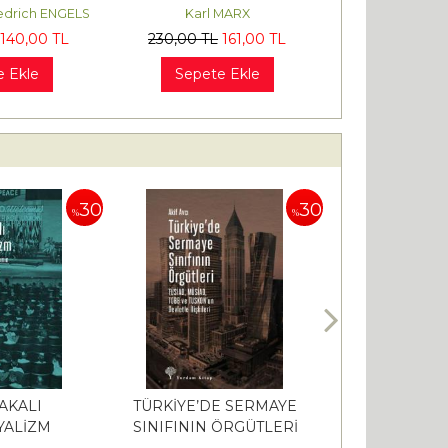
iedrich ENGELS
Karl MARX
140
,00
TL
230
,00
TL
161
,00
TL
e Ekle
Sepete Ekle
30
30
%
%
AKALI
TÜRKİYE’DE SERMAYE
ANTİK YUNA
ALİZM
SINIFININ ÖRGÜTLERİ