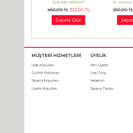
k GERGER
Erik Olin WRIGHT
A. Gutnov,
L
476
,00
TL
460
,00
TL
322
,00
TL
260
,00
T
te Ekle
Sepete Ekle
Sepet
MÜŞTERİ HİZMETLERİ
ÜYELİK
İade Koşulları
Yeni Üyelik
Gizlilik Politikası
Üye Girişi
Sipariş Koşulları
Sepetim
Üyelik Koşulları
Sipariş Takibi