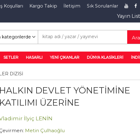
ş Koşulları
Kargo Takip
İletişim
Sık Sorulanlar
Yayın Lis
rim Rafı
Ar
SETLER
HASARLI
YENİ ÇIKANLAR
DÜNYA KLASİKLERİ
İNDİ
ER DİZİSİ
HALKIN DEVLET YÖNETİMİNE
KATILIMI ÜZERİNE
Vladimir İlyiç LENİN
Çevirmen:
Metin Çulhaoğlu