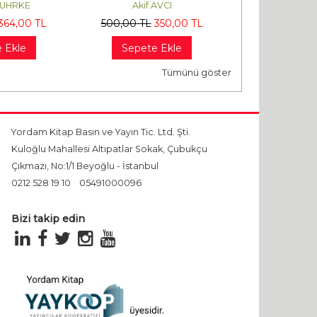
HUHRKE
Akif AVCI
Benjamin FA
364
,00
TL
500
,00
TL
350
,00
TL
480
,00
TL
3
 Ekle
Sepete Ekle
Sepete 
Tümünü göster
Yordam Kitap Basın ve Yayın Tic. Ltd. Şti.
Kuloğlu Mahallesi Altıpatlar Sokak, Çubukçu
Çıkmazı, No:1/1 Beyoğlu - İstanbul
0212 528 19 10
05491000096
Bizi takip edin