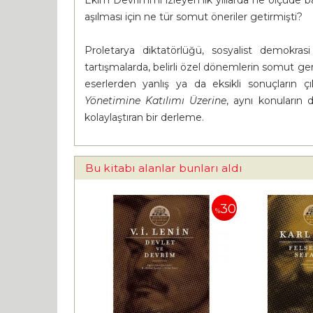
Ekim Devrimi'ni izleyen ilk yıllarda ne ölçüde başa
aşılması için ne tür somut öneriler getirmişti?
Proletarya diktatörlüğü, sosyalist demokrasi
tartışmalarda, belirli özel dönemlerin somut g
eserlerden yanlış ya da eksikli sonuçların çıka
Yönetimine Katılımı Üzerine
, aynı konuların 
kolaylaştıran bir derleme.
Bu kitabı alanlar bunları aldı
30
%