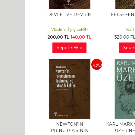
DEVLET VE DEVRİM
FELSEFENİ
Vladimir İlyiç LENİN
Karl
200
,00
TL
140
,00
TL
320
,00
T
Sepete Ekle
Sepet
30
%
NEWTON’IN
KARL MARX 
PRINCIPIA’SININ
ÜZERİNE 