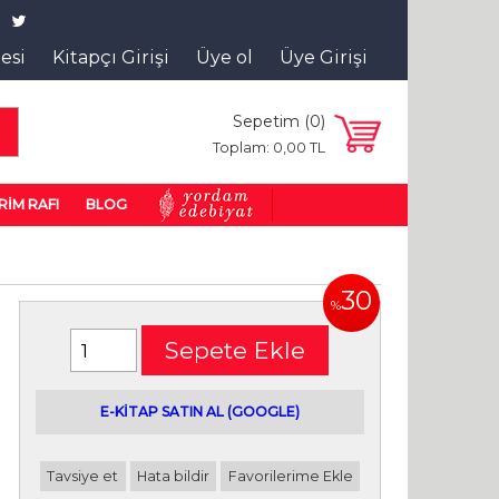
tesi
Kitapçı Girişi
Üye ol
Üye Girişi
Sepetim (
0
)
a
Toplam:
0
,00
TL
RİM RAFI
BLOG
30
%
Sepete Ekle
E-kitap satın alabileceğiniz siteler
E-KİTAP SATIN AL (GOOGLE)
Tavsiye et
Hata bildir
Favorilerime Ekle