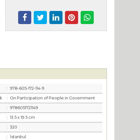
:
978-605-172-114-9
dı
:
On Participation of People in Government
:
9786051721149
:
13.5 x 19.5 cm
:
320
:
İstanbul