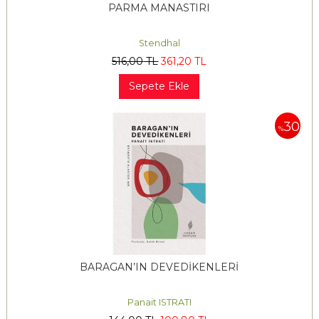
PARMA MANASTIRI
Stendhal
516
,00
TL
361
,20
TL
Sepete Ekle
30
%
BARAGAN’IN DEVEDİKENLERİ
Panait ISTRATI