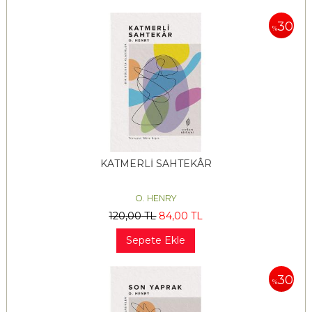
30
%
KATMERLİ SAHTEKÂR
O. HENRY
120
,00
TL
84
,00
TL
Sepete Ekle
30
%