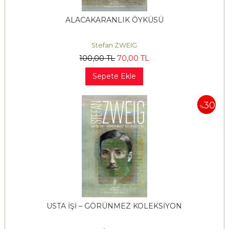
ALACAKARANLIK ÖYKÜSÜ
Stefan ZWEIG
100
,00
TL
70
,00
TL
Sepete Ekle
30
%
USTA İŞİ – GÖRÜNMEZ KOLEKSİYON