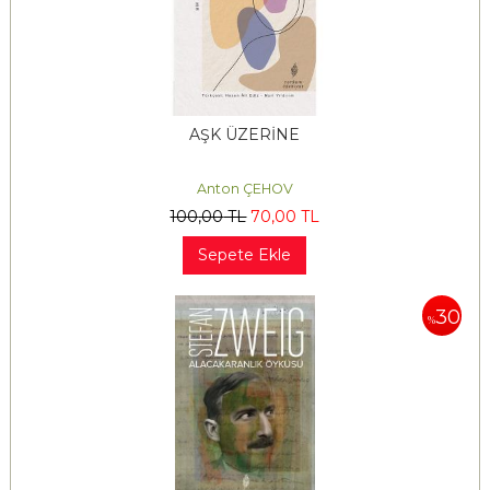
AŞK ÜZERİNE
Anton ÇEHOV
100
,00
TL
70
,00
TL
Sepete Ekle
30
%