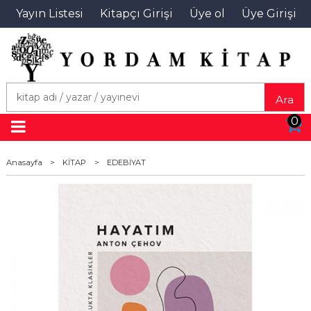
Yayın Listesi
Kitapçı Girişi
Üye ol
Üye Girişi
Ara
0
Anasayfa
>
KİTAP
>
EDEBİYAT