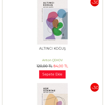
30
%
ALTINCI KOĞUŞ
Anton ÇEHOV
120
,00
TL
84
,00
TL
Sepete Ekle
30
%