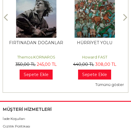
FIRTINADAN DOĞANLAR
HÜRRİYET YOLU
Themos KORNAROS
Howard FAST
350
,00
TL
245
,00
TL
440
,00
TL
308
,00
TL
Sepete Ekle
Sepete Ekle
Tümünü göster
MÜŞTERİ HİZMETLERİ
İade Koşulları
Gizlilik Politikası