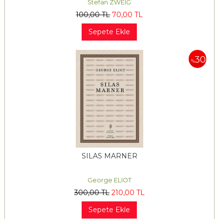
Stefan ZWEIG
100
,00
TL
70
,00
TL
Sepete Ekle
30
%
SILAS MARNER
George ELIOT
300
,00
TL
210
,00
TL
Sepete Ekle