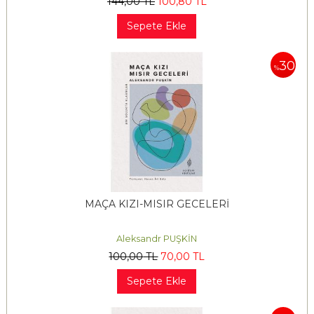
144
,00
TL
100
,80
TL
Sepete Ekle
30
%
MAÇA KIZI-MISIR GECELERİ
Aleksandr PUŞKİN
100
,00
TL
70
,00
TL
Sepete Ekle