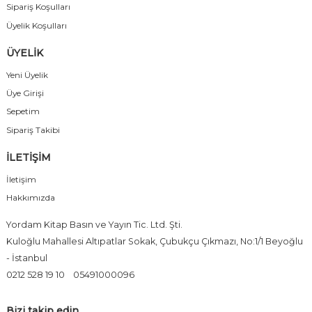
Sipariş Koşulları
Üyelik Koşulları
ÜYELİK
Yeni Üyelik
Üye Girişi
Sepetim
Sipariş Takibi
İLETİŞİM
İletişim
Hakkımızda
Yordam Kitap Basın ve Yayın Tic. Ltd. Şti.
Kuloğlu Mahallesi Altıpatlar Sokak, Çubukçu Çıkmazı, No:1/1 Beyoğlu
- İstanbul
0212 528 19 10
05491000096
Bizi takip edin