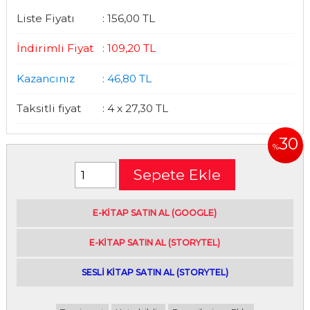
Liste Fiyatı
:
156
,00
TL
İndirimli Fiyat
:
109
,20
TL
Kazancınız
:
46
,80
TL
Taksitli fiyat
:
4 x
27
,30
TL
30
%
Sepete Ekle
E-kitap satın alabileceğiniz siteler
E-KİTAP SATIN AL (GOOGLE)
|
E-KİTAP SATIN AL (STORYTEL)
|
SESLİ KİTAP SATIN AL (STORYTEL)