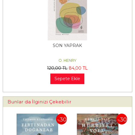
SON YAPRAK
O. HENRY
120
,00
TL
84
,00
TL
Sepete Ekle
Bunlar da İlginizi Çekebilir
30
30
30
%
%