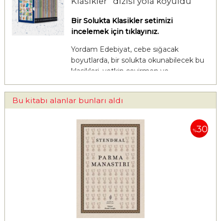
Klasikler” dizisi yola koyuldu
Bir Solukta Klasikler setimizi
incelemek için tıklayınız.
Yordam Edebiyat, cebe sığacak
boyutlarda, bir solukta okunabilecek bu
klasikleri, yetkin çevirmen ve
edebiyatçılarımız Sabahattin Ali, Salâh
Birsel, Hasan Âli Ediz, Mete Ergin, Nuri
Bu kitabı alanlar bunları aldı
Yıldırım, Hamdi Varoğlu ve Ayşe
Hacıhasanoğlu’nun Türkçesiyle sunuyor.
30
%