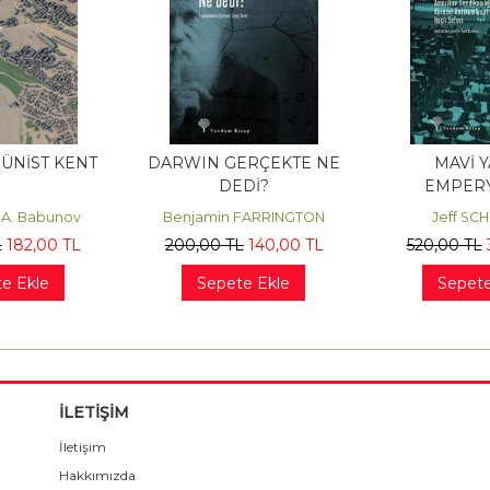
ÜNİST KENT
DARWIN GERÇEKTE NE
MAVİ Y
DEDİ?
EMPERY
 A. Babunov
Benjamin FARRINGTON
Jeff SC
L
182
,00
TL
200
,00
TL
140
,00
TL
520
,00
TL
e Ekle
Sepete Ekle
Sepete
İLETİŞİM
İletişim
Hakkımızda