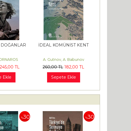
N DOĞANLAR
İDEAL KOMÜNİST KENT
KORNAROS
A. Gutnov, A. Babunov
245
,00
TL
260
,00
TL
182
,00
TL
e Ekle
Sepete Ekle
30
30
%
%