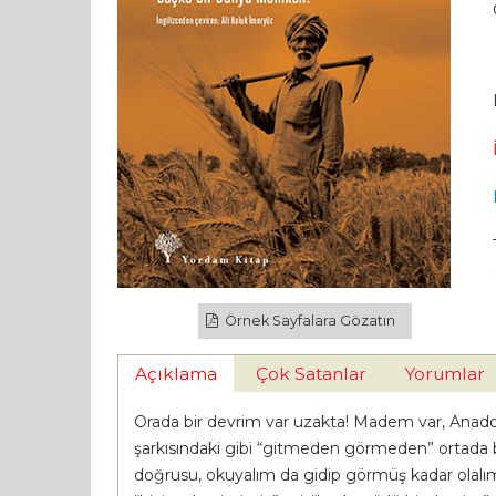
Örnek Sayfalara Gözatın
Açıklama
Çok Satanlar
Yorumlar
Orada bir devrim var uzakta! Madem var, Anadol
şarkısındaki gibi “gitmeden görmeden” ortada 
doğrusu, okuyalım da gidip görmüş kadar olalım. 