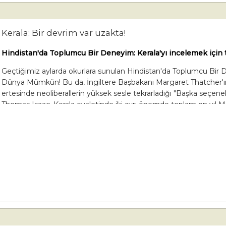
Kerala: Bir devrim var uzakta!
Hindistan'da Toplumcu Bir Deneyim: Kerala'yı incelemek için t
Geçtiğimiz aylarda okurlara sunulan Hindistan'da Toplumcu Bir De
Dünya Mümkün! Bu da, İngiltere Başbakanı Margaret Thatcher'ın o
ertesinde neoliberallerin yüksek sesle tekrarladığı "Başka seçenek
Thomas Isaac, Kerala eyaletinde iki ayrı önemde toplam on yıl M
zamanlarda orada olup bitenleri içeriden bilen bir iktisatçı-akade