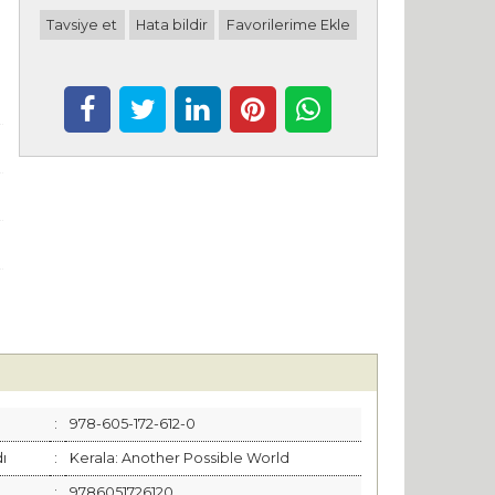
Tavsiye et
Hata bildir
Favorilerime Ekle
:
978-605-172-612-0
dı
:
Kerala: Another Possible World
:
9786051726120