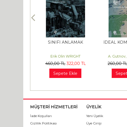
 BİRLİĞİ’NİN
SINIFI ANLAMAK
İDEAL KOM
ÖKÜŞÜ
k GERGER
Erik Olin WRIGHT
A. Gutnov,
L
476
,00
TL
460
,00
TL
322
,00
TL
260
,00
T
te Ekle
Sepete Ekle
Sepet
MÜŞTERİ HİZMETLERİ
ÜYELİK
İade Koşulları
Yeni Üyelik
Gizlilik Politikası
Üye Girişi