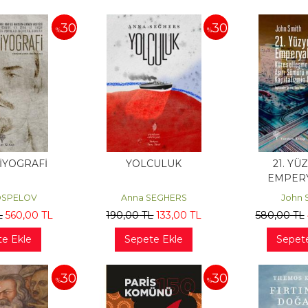
30
30
%
%
İYOGRAFİ
YOLCULUK
21. YÜ
EMPER
POSPELOV
Anna SEGHERS
John 
L
560
,00
TL
190
,00
TL
133
,00
TL
580
,00
TL
e Ekle
Sepete Ekle
Sepet
30
30
%
%