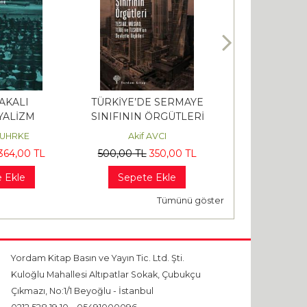
AKALI
TÜRKİYE’DE SERMAYE
ANTİK YUNA
ALİZM
SINIFININ ÖRGÜTLERİ
HUHRKE
Akif AVCI
Benjamin FA
364
,00
TL
500
,00
TL
350
,00
TL
480
,00
TL
3
 Ekle
Sepete Ekle
Sepete 
Tümünü göster
Yordam Kitap Basın ve Yayın Tic. Ltd. Şti.
Kuloğlu Mahallesi Altıpatlar Sokak, Çubukçu
Çıkmazı, No:1/1 Beyoğlu - İstanbul