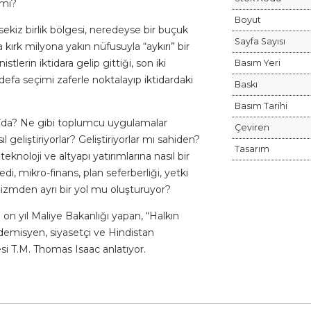
 mi?
Boyut
 sekiz birlik bölgesi, neredeyse bir buçuk
Sayfa Sayısı
ırk milyona yakın nüfusuyla “aykırı” bir
tlerin iktidara gelip gittiği, son iki
Basım Yeri
 defa seçimi zaferle noktalayıp iktidardaki
Baskı
Basım Tarihi
la’da? Ne gibi toplumcu uygulamalar
Çeviren
l geliştiriyorlar? Geliştiriyorlar mı sahiden?
Tasarım
eknoloji ve altyapı yatırımlarına nasıl bir
di, mikro-finans, plan seferberliği, yetki
lizmden ayrı bir yol mu oluşturuyor?
 on yıl Maliye Bakanlığı yapan, “Halkın
demisyen, siyasetçi ve Hindistan
i T.M. Thomas Isaac anlatıyor.