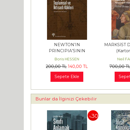
NEWTON’IN
MARKSİST D
PRINCIPIA’SININ
(Karto
TOPLUMSAL VE İKTİSADİ
Neander
Boris HESSEN
Neil F
KÖKLERİ
Neolib
200
,00
TL
140
,00
TL
700
,00
T
Sepete Ekle
Sepet
Bunlar da İlginizi Çekebilir
30
30
%
%