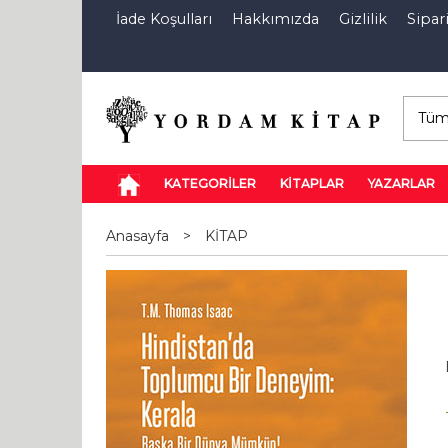
İade Koşulları
Hakkımızda
Gizlilik
Sipari
E-Kitap
Özel İndirim Sepeti
İndi
KATEGORİLER
KİTAPLAR
YAZARLAR
Anasayfa
>
KİTAP