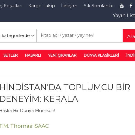
ş Koşulları
Kargo Takip
İletişim
Sık Sorulanlar
Yayın Lis
rim Rafı
Ar
SETLER
HASARLI
YENİ ÇIKANLAR
DÜNYA KLASİKLERİ
İNDİ
HİNDİSTAN’DA TOPLUMCU BİR
DENEYİM: KERALA
Başka Bir Dünya Mümkün!
T.M. Thomas ISAAC