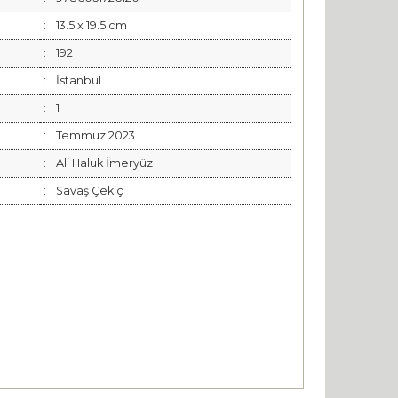
:
13.5 x 19.5 cm
:
192
:
İstanbul
:
1
:
Temmuz 2023
:
Ali Haluk İmeryüz
:
Savaş Çekiç