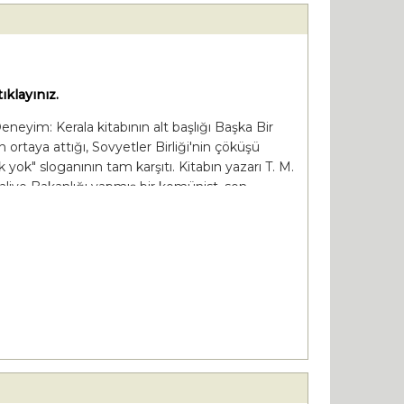
ıklayınız.
neyim: Kerala kitabının alt başlığı Başka Bir
rtaya attığı, Sovyetler Birliği'nin çöküşü
 yok" sloganının tam karşıtı. Kitabın yazarı T. M.
aliye Bakanlığı yapmış bir komünist, son
misyen-siyasetçidir.