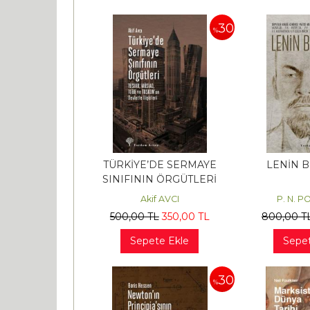
30
%
TÜRKİYE’DE SERMAYE
LENİN B
SINIFININ ÖRGÜTLERİ
Akif AVCI
P. N. 
500
,00
TL
350
,00
TL
800
,00
T
Sepete Ekle
Sepet
30
%