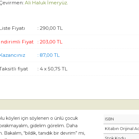
Çevirmen:
Ali Haluk İmeryüz.
Liste Fiyatı
:
290
,00
TL
İndirimli Fiyat
:
203
,00
TL
Kazancınız
:
87
,00
TL
Taksitli fiyat
:
4 x
50
,75
TL
u köyleri için söylenen o ünlü çocuk
ISBN
bırakmayalım, gidelim görelim. Daha
Kitabın Orijinal A
Bakalım, “bildik, tanıdık bir devrim” mi,
Stok Kodu