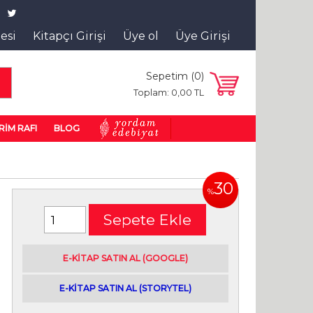
tesi
Kitapçı Girişi
Üye ol
Üye Girişi
Sepetim (
0
)
a
Toplam:
0
,00
TL
RİM RAFI
BLOG
30
%
Sepete Ekle
E-kitap satın alabileceğiniz siteler
E-KİTAP SATIN AL (GOOGLE)
|
E-KİTAP SATIN AL (STORYTEL)