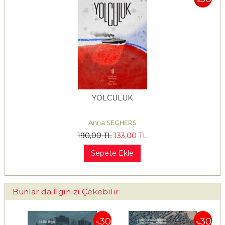
%
YOLCULUK
Anna SEGHERS
190
,00
TL
133
,00
TL
Sepete Ekle
Bunlar da İlginizi Çekebilir
30
30
30
%
%