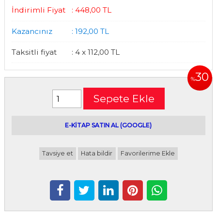
İndirimli Fiyat
:
448
,00
TL
Kazancınız
:
192
,00
TL
Taksitli fiyat
:
4 x
112
,00
TL
30
%
Sepete Ekle
E-kitap satın alabileceğiniz siteler
E-KİTAP SATIN AL (GOOGLE)
Tavsiye et
Hata bildir
Favorilerime Ekle