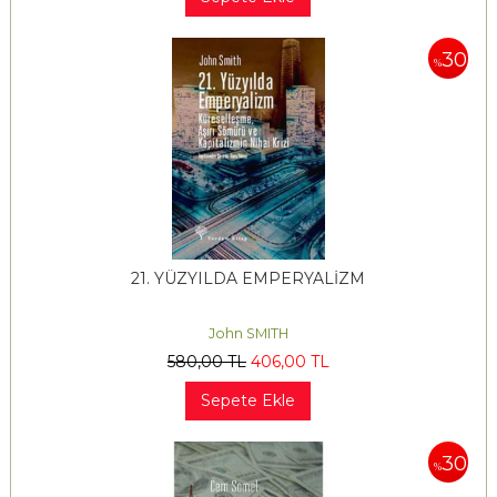
30
%
21. YÜZYILDA EMPERYALİZM
John SMITH
580
,00
TL
406
,00
TL
Sepete Ekle
30
%