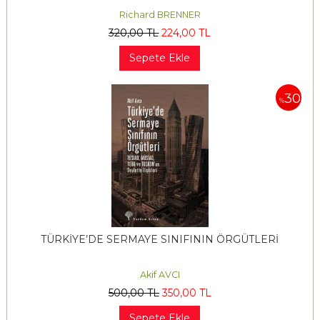
Richard BRENNER
320
,00
TL
224
,00
TL
Sepete Ekle
30
%
TÜRKİYE’DE SERMAYE SINIFININ ÖRGÜTLERİ
Akif AVCI
500
,00
TL
350
,00
TL
Sepete Ekle