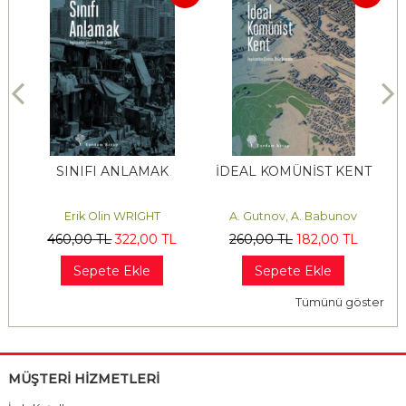
İN
SINIFI ANLAMAK
İDEAL KOMÜNİST KENT
D
Erik Olin WRIGHT
A. Gutnov, A. Babunov
460
,00
TL
322
,00
TL
260
,00
TL
182
,00
TL
Sepete Ekle
Sepete Ekle
Tümünü göster
MÜŞTERİ HİZMETLERİ