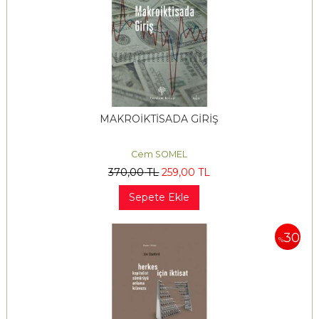
MAKROİKTİSADA GİRİŞ
Cem SOMEL
370
,00
TL
259
,00
TL
Sepete Ekle
30
%