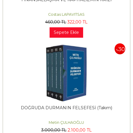
Costas LAPAVITSAS
460
,00
TL
322
,00
TL
Sepete Ekle
30
%
DOĞRUDA DURMANIN FELSEFESİ (Takım)
Metin ÇULHAOĞLU
3.000
,00
TL
2.100
,00
TL