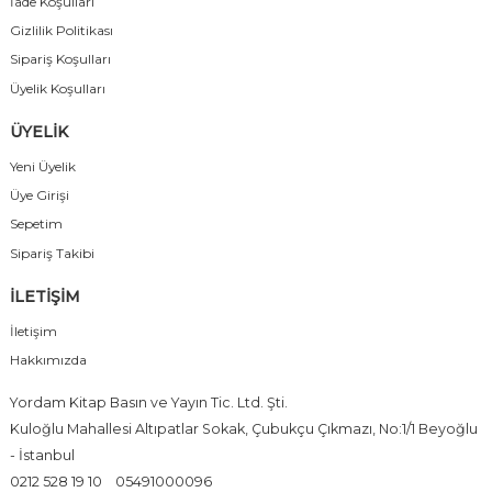
İade Koşulları
Gizlilik Politikası
Sipariş Koşulları
Üyelik Koşulları
ÜYELİK
Yeni Üyelik
Üye Girişi
Sepetim
Sipariş Takibi
İLETİŞİM
İletişim
Hakkımızda
Yordam Kitap Basın ve Yayın Tic. Ltd. Şti.
Kuloğlu Mahallesi Altıpatlar Sokak, Çubukçu Çıkmazı, No:1/1 Beyoğlu
- İstanbul
0212 528 19 10
05491000096