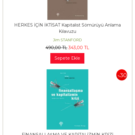
HERKES İÇİN İKTİSAT Kapitalist Sömürüyü Anlama
Kılavuzu
Jim STANFORD
490
,00
TL
343
,00
TL
Sepete Ekle
30
%
FİNANSALLAŞMA VE KAPİTALİZMİN KRİZİ