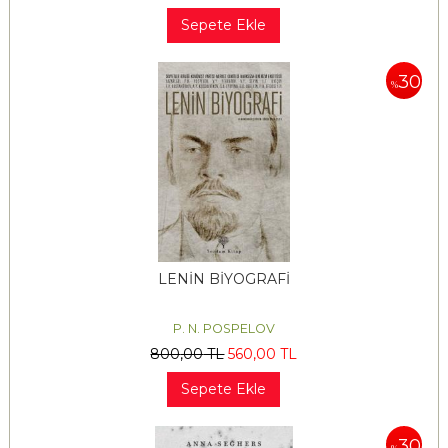
Sepete Ekle
30
%
LENİN BİYOGRAFİ
P. N. POSPELOV
800
,00
TL
560
,00
TL
Sepete Ekle
30