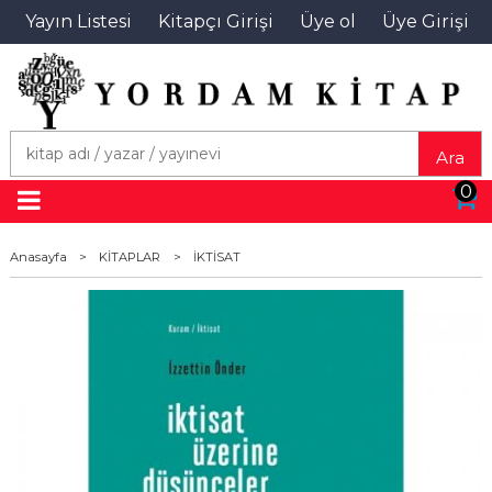
Yayın Listesi
Kitapçı Girişi
Üye ol
Üye Girişi
Ara
0
Anasayfa
>
KİTAPLAR
>
İKTİSAT