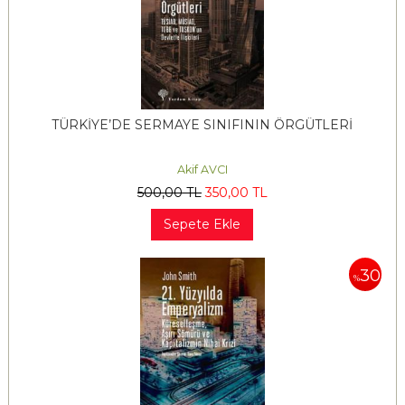
TÜRKİYE’DE SERMAYE SINIFININ ÖRGÜTLERİ
Akif AVCI
500
,00
TL
350
,00
TL
Sepete Ekle
30
%