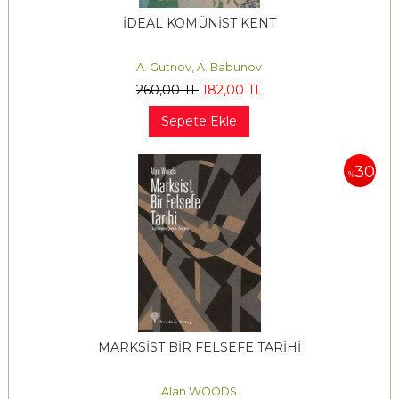
İDEAL KOMÜNİST KENT
A. Gutnov, A. Babunov
260
,00
TL
182
,00
TL
Sepete Ekle
30
%
MARKSİST BİR FELSEFE TARİHİ
Alan WOODS