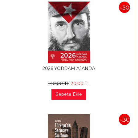
50
%
2026 YORDAM AJANDA
140
,00
TL
70
,00
TL
Sepete Ekle
30
%