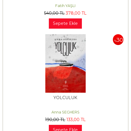
Fatih YAŞLI
540
,00
TL
378
,00
TL
Sepete Ekle
30
%
YOLCULUK
Anna SEGHERS
190
,00
TL
133
,00
TL
Sepete Ekle