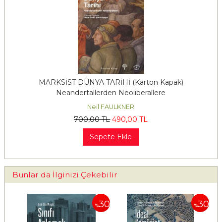
MARKSİST DÜNYA TARİHİ (Karton Kapak)
Neandertallerden Neoliberallere
Neil FAULKNER
700
,00
TL
490
,00
TL
Sepete Ekle
Bunlar da İlginizi Çekebilir
30
30
30
%
%