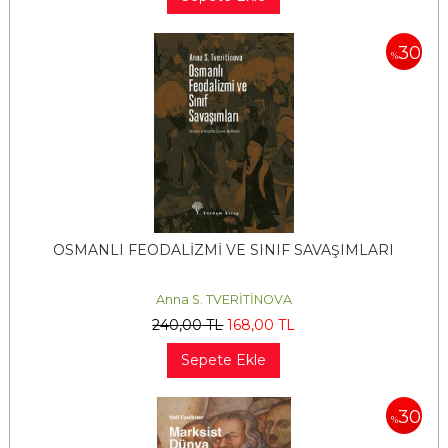
30
%
OSMANLI FEODALİZMİ VE SINIF SAVAŞIMLARI
Anna S. TVERİTİNOVA
240
,00
TL
168
,00
TL
Sepete Ekle
30
%