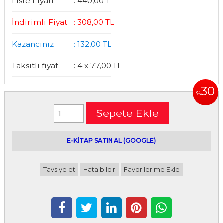
Liste Fiyatı
:
440
,00
TL
İndirimli Fiyat
:
308
,00
TL
Kazancınız
:
132
,00
TL
Taksitli fiyat
:
4 x
77
,00
TL
30
%
Sepete Ekle
E-kitap satın alabileceğiniz siteler
E-KİTAP SATIN AL (GOOGLE)
Tavsiye et
Hata bildir
Favorilerime Ekle