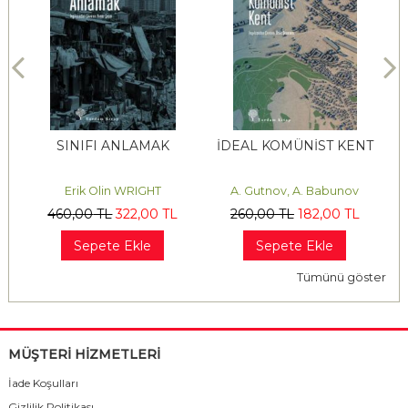
İN
SINIFI ANLAMAK
İDEAL KOMÜNİST KENT
D
Erik Olin WRIGHT
A. Gutnov, A. Babunov
460
,00
TL
322
,00
TL
260
,00
TL
182
,00
TL
Sepete Ekle
Sepete Ekle
Tümünü göster
MÜŞTERİ HİZMETLERİ
İade Koşulları
Gizlilik Politikası