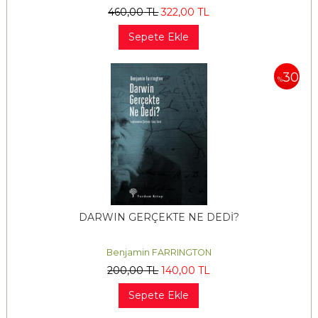
460
,00
TL
322
,00
TL
Sepete Ekle
30
%
DARWIN GERÇEKTE NE DEDİ?
Benjamin FARRINGTON
200
,00
TL
140
,00
TL
Sepete Ekle