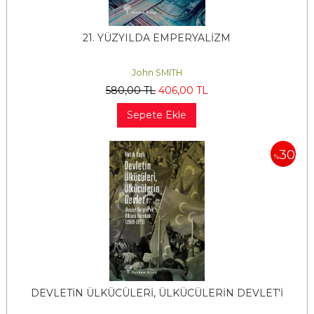
21. YÜZYILDA EMPERYALİZM
John SMITH
580
,00
TL
406
,00
TL
Sepete Ekle
30
%
DEVLETİN ÜLKÜCÜLERİ, ÜLKÜCÜLERİN DEVLET’İ