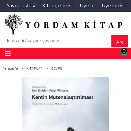
Yayın Listesi
Kitapçı Girişi
Üye ol
Üye Girişi
Ara
0
Anasayfa
>
KİTAPLAR
>
ÇEVRE