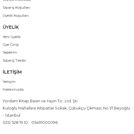
Sipariş Koşulları
Üyelik Koşulları
ÜYELİK
Yeni Üyelik
Üye Girişi
Sepetim
Sipariş Takibi
İLETİŞİM
İletişim
Hakkımızda
Yordam Kitap Basın ve Yayın Tic. Ltd. Şti.
Kuloğlu Mahallesi Altıpatlar Sokak, Çubukçu Çıkmazı, No:1/1 Beyoğlu
- İstanbul
0212 528 19 10
05491000096