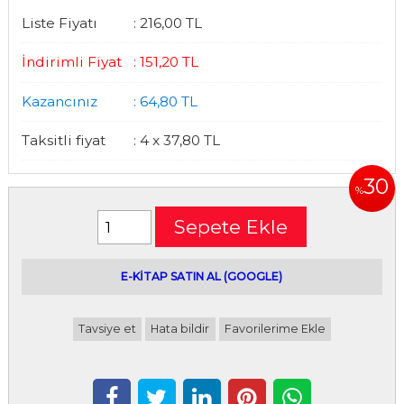
Liste Fiyatı
:
216
,00
TL
İndirimli Fiyat
:
151
,20
TL
Kazancınız
:
64
,80
TL
Taksitli fiyat
:
4 x
37
,80
TL
30
%
Sepete Ekle
E-kitap satın alabileceğiniz siteler
E-KİTAP SATIN AL (GOOGLE)
Tavsiye et
Hata bildir
Favorilerime Ekle