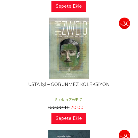
Sepete Ekle
30
%
USTA İŞİ – GÖRÜNMEZ KOLEKSİYON
Stefan ZWEIG
100
,00
TL
70
,00
TL
Sepete Ekle
30
%