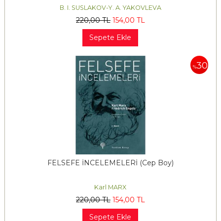
B. I. SUSLAKOV-Y. A. YAKOVLEVA
220
,00
TL
154
,00
TL
Sepete Ekle
30
%
FELSEFE İNCELEMELERİ (Cep Boy)
Karl MARX
220
,00
TL
154
,00
TL
Sepete Ekle