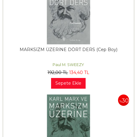
MARKSİZM ÜZERİNE DÖRT DERS (Cep Boy)
Paul M. SWEEZY
192
,00
TL
134
,40
TL
Sepete Ekle
30
%