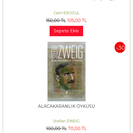
Cem EROĞUL
150
,00
TL
105
,00
TL
Sepete Ekle
30
%
ALACAKARANLIK ÖYKÜSÜ
Stefan ZWEIG
100
,00
TL
70
,00
TL