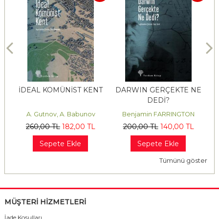
İDEAL KOMÜNİST KENT
DARWIN GERÇEKTE NE
DEDİ?
A. Gutnov, A. Babunov
Benjamin FARRINGTON
260
,00
TL
182
,00
TL
200
,00
TL
140
,00
TL
Sepete Ekle
Sepete Ekle
Tümünü göster
MÜŞTERİ HİZMETLERİ
İade Koşulları