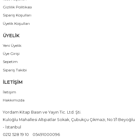
Gizlilik Politikası
Sipariş Koşulları
Üyelik Koşulları
ÜYELİK
Yeni Üyelik
Üye Girişi
Sepetim
Sipariş Takibi
İLETİŞİM
İletişim
Hakkımızda
Yordam Kitap Basın ve Yayın Tic. Ltd. Şti.
Kuloğlu Mahallesi Altıpatlar Sokak, Çubukçu Çıkmazı, No:1/1 Beyoğlu
- İstanbul
0212 528 19 10
05491000096