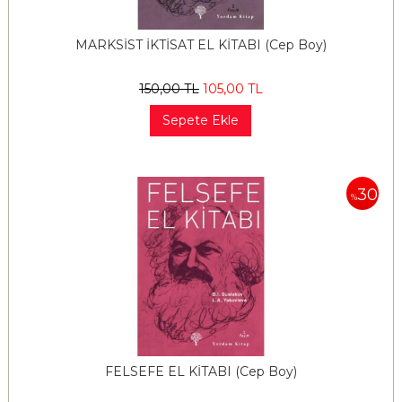
MARKSİST İKTİSAT EL KİTABI (Cep Boy)
150
,00
TL
105
,00
TL
Sepete Ekle
30
%
FELSEFE EL KİTABI (Cep Boy)