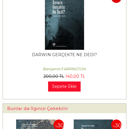
DARWIN GERÇEKTE NE DEDİ?
Benjamin FARRINGTON
200
,00
TL
140
,00
TL
Sepete Ekle
Bunlar da İlginizi Çekebilir
30
30
30
%
%