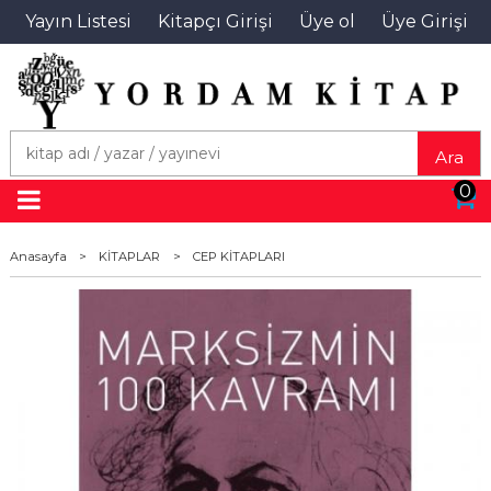
Yayın Listesi
Kitapçı Girişi
Üye ol
Üye Girişi
Ara
0
Anasayfa
>
KİTAPLAR
>
CEP KİTAPLARI