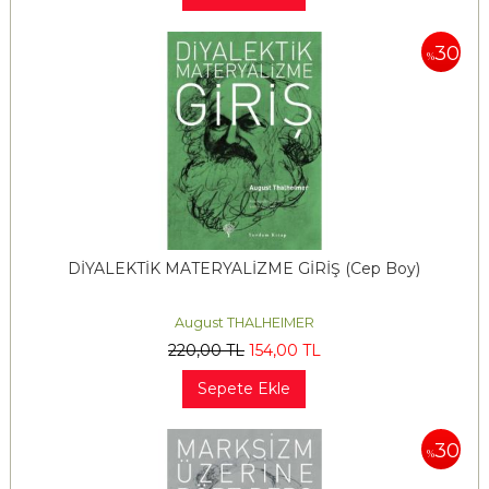
30
%
DİYALEKTİK MATERYALİZME GİRİŞ (Cep Boy)
August THALHEIMER
220
,00
TL
154
,00
TL
Sepete Ekle
30
%