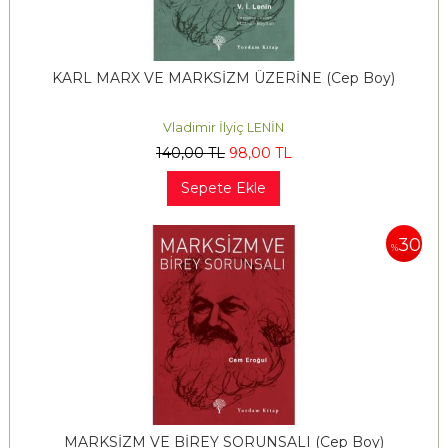
KARL MARX VE MARKSİZM ÜZERİNE (Cep Boy)
Vladimir İlyiç LENİN
140
,00
TL
98
,00
TL
Sepete Ekle
30
%
MARKSİZM VE BİREY SORUNSALI (Cep Boy)