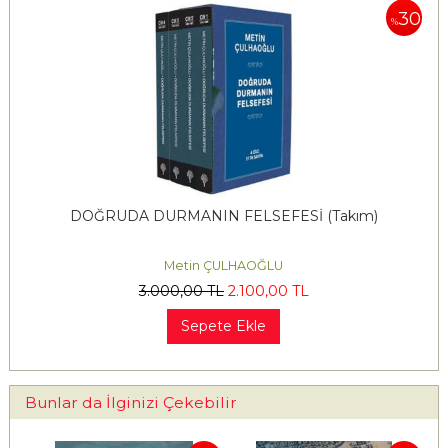
30
%
DOĞRUDA DURMANIN FELSEFESİ (Takım)
Metin ÇULHAOĞLU
3.000
,00
TL
2.100
,00
TL
Sepete Ekle
Bunlar da İlginizi Çekebilir