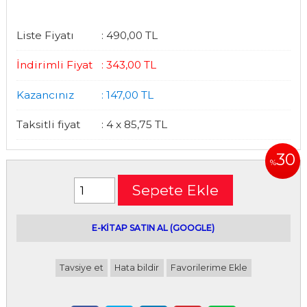
Liste Fiyatı
:
490
,00
TL
İndirimli Fiyat
:
343
,00
TL
Kazancınız
:
147
,00
TL
Taksitli fiyat
:
4 x
85
,75
TL
30
%
Sepete Ekle
E-kitap satın alabileceğiniz siteler
E-KİTAP SATIN AL (GOOGLE)
Tavsiye et
Hata bildir
Favorilerime Ekle