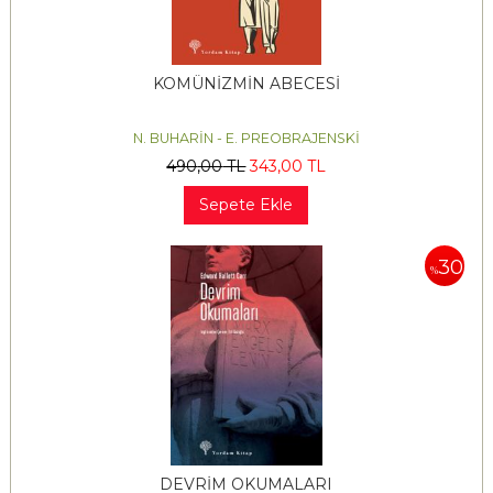
KOMÜNİZMİN ABECESİ
N. BUHARİN - E. PREOBRAJENSKİ
490
,00
TL
343
,00
TL
Sepete Ekle
30
%
DEVRİM OKUMALARI