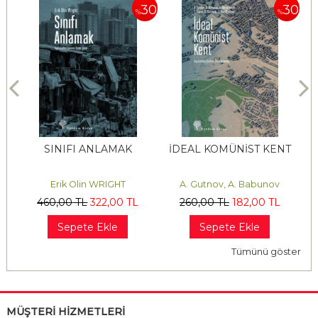
30
30
%
%
SINIFI ANLAMAK
İDEAL KOMÜNİST KENT
DAR
Erik Olin WRIGHT
A. Gutnov, A. Babunov
Ben
460
,00
TL
322
,00
TL
260
,00
TL
182
,00
TL
20
Sepete Ekle
Sepete Ekle
Tümünü göster
MÜŞTERİ HİZMETLERİ