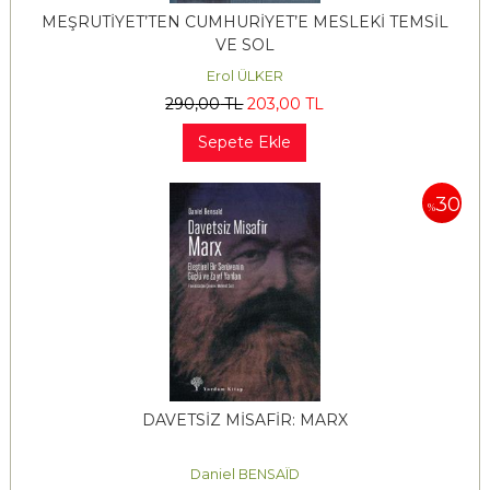
MEŞRUTİYET’TEN CUMHURİYET’E MESLEKİ TEMSİL
VE SOL
Erol ÜLKER
290
,00
TL
203
,00
TL
Sepete Ekle
30
%
DAVETSİZ MİSAFİR: MARX
Daniel BENSAÏD