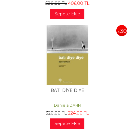
580
,00
TL
406
,00
TL
Sepete Ekle
30
%
BATI DİYE DİYE
Daniela DAHN
320
,00
TL
224
,00
TL
Sepete Ekle