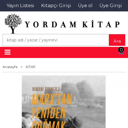
Yayın Listesi
Kitapçı Girişi
Üye ol
Üye Girişi
Ara
0
Anasayfa
>
KİTAP