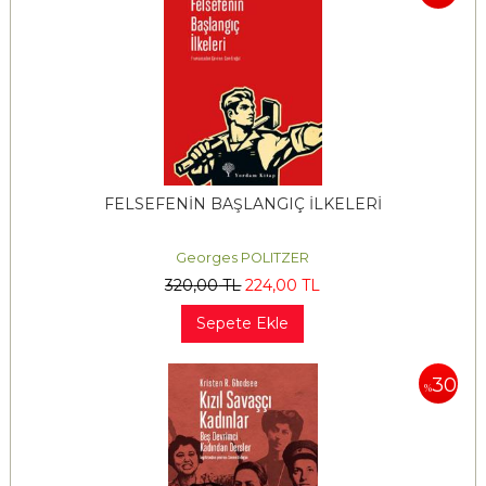
FELSEFENİN BAŞLANGIÇ İLKELERİ
Georges POLITZER
320
,00
TL
224
,00
TL
Sepete Ekle
30
%