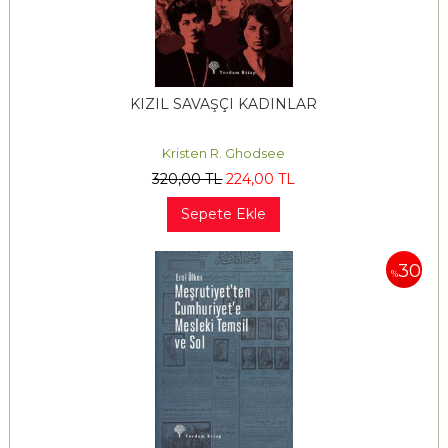
KIZIL SAVAŞÇI KADINLAR
Kristen R. Ghodsee
320
,00
TL
224
,00
TL
Sepete Ekle
30
%