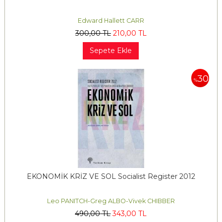
Edward Hallett CARR
300
,00
TL
210
,00
TL
Sepete Ekle
30
%
EKONOMİK KRİZ VE SOL Socialist Register 2012
Leo PANITCH-Greg ALBO-Vivek CHIBBER
490
,00
TL
343
,00
TL