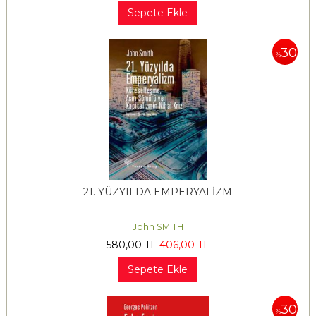
Sepete Ekle
30
%
21. YÜZYILDA EMPERYALİZM
John SMITH
580
,00
TL
406
,00
TL
Sepete Ekle
30
%