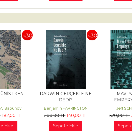
30
30
%
%
ÜNİST KENT
DARWIN GERÇEKTE NE
MAVİ Y
DEDİ?
EMPERY
 A. Babunov
Benjamin FARRINGTON
Jeff SC
L
182
,00
TL
200
,00
TL
140
,00
TL
520
,00
TL
e Ekle
Sepete Ekle
Sepete