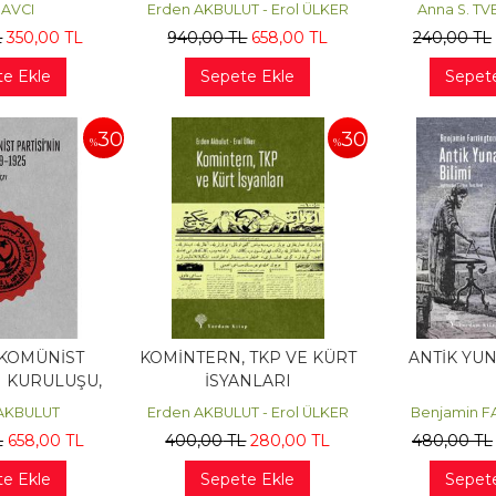
BOLŞEVİKLEŞMESİ, 1925-
f AVCI
Erden AKBULUT - Erol ÜLKER
Anna S. T
1928
L
350
,00
TL
940
,00
TL
658
,00
TL
240
,00
TL
e Ekle
Sepete Ekle
Sepet
30
30
%
%
 KOMÜNİST
KOMİNTERN, TKP VE KÜRT
ANTİK YUN
N KURULUŞU,
İSYANLARI
-1925
AKBULUT
Erden AKBULUT - Erol ÜLKER
Benjamin 
L
658
,00
TL
400
,00
TL
280
,00
TL
480
,00
TL
e Ekle
Sepete Ekle
Sepet