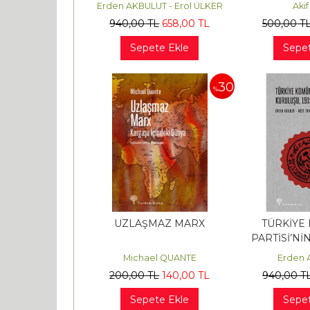
1928 – 1932
Erden AKBULUT - Erol ÜLKER
Aki
940
,00
TL
658
,00
TL
500
,00
T
Sepete Ekle
Sepet
30
%
UZLAŞMAZ MARX
TÜRKİYE
PARTİSİ’Nİ
1919
Michael QUANTE
Erden 
200
,00
TL
140
,00
TL
940
,00
T
Sepete Ekle
Sepet