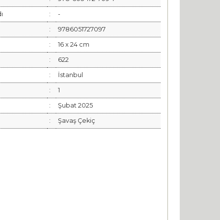
dı
:
-
:
9786051727097
:
16 x 24 cm
:
622
:
İstanbul
:
1
:
Şubat 2025
:
Şavaş Çekiç