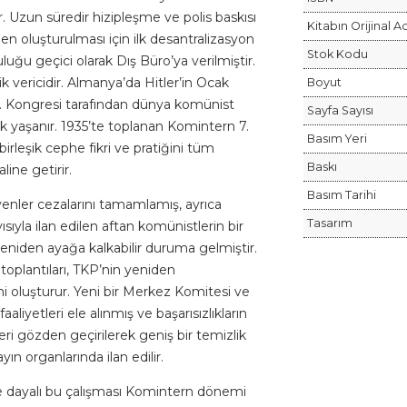
r. Uzun süredir hizipleşme ve polis baskısı
Kitabın Orijinal A
n oluşturulması için ilk desantralizasyon
Stok Kodu
uğu geçici olarak Dış Büro’ya verilmiştir.
ik vericidir. Almanya’da Hitler’in Ocak
Boyut
 6. Kongresi tarafından dünya komünist
Sayfa Sayısı
lik yaşanır. 1935’te toplanan Komintern 7.
Basım Yeri
irleşik cephe fikri ve pratiğini tüm
Baskı
ine getirir.
Basım Tarihi
enler cezalarını tamamlamış, ayrıca
Tasarım
ıyla ilan edilen aftan komünistlerin bir
eniden ayağa kalkabilir duruma gelmiştir.
toplantıları, TKP’nin yeniden
ini oluşturur. Yeni bir Merkez Komitesi ve
aaliyetleri ele alınmış ve başarısızlıkların
eri gözden geçirilerek geniş bir temizlik
ayın organlarında ilan edilir.
re dayalı bu çalışması Komintern dönemi