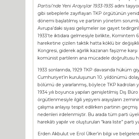
Partisi’nde Yeni Arayışlar 1933-1935
adını taşıyo
gibi sebeplerle zayıflayan TKP örgütünün yenide
dönemi başlatılmış ve partinin yönetim sorumlul
Avrupa’daki siyasi gelişmeler ise gayet tedirginl
1933’te iktidara gelmesiyle birlikte, Komintern
hareketine çizilen taktik hatta köklü bir değişik
Kongresi, giderek ağırlık kazanan faşizme karşı b
komünist partilerin ana mücadele doğrultusu hal
1933 sonlarında, 1929 TKP davasında hüküm giy
Cumhuriyet’in kuruluşunun 10. yıldönümü dolayıs
bölümü de yararlanmış, böylece TKP kadroları y
1934 yılı boyunca yapılan genişletilmiş Dış Büro 
örgütlenmesiyle ilgili yepyeni arayışların zemin
çalışma anlayışı tespit edilirken partinin geçmiş f
nedenleri irdelenmiştir. Bu arada tüm parti üyel
harekâtı yapılır ve oluşturulan “kara liste” parti y
Erden Akbulut ve Erol Ülker’in bilgi ve belgele