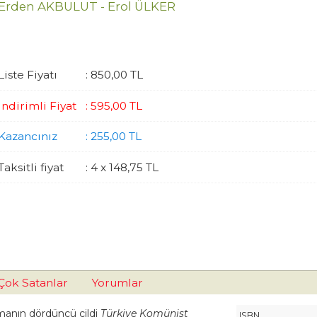
Erden AKBULUT - Erol ÜLKER
Liste Fiyatı
:
850
,00
TL
İndirimli Fiyat
:
595
,00
TL
Kazancınız
:
255
,00
TL
Taksitli fiyat
:
4 x
148
,75
TL
Çok Satanlar
Yorumlar
şmanın dördüncü cildi
Türkiye Komünist
ISBN