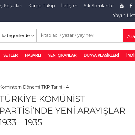
ş Koşulları
Kargo Takip
İletişim
Sık Sorulanlar
Yayın Lis
rim Rafı
Ar
SETLER
HASARLI
YENİ ÇIKANLAR
DÜNYA KLASİKLERİ
İNDİ
Komintern Dönemi TKP Tarihi - 4
TÜRKİYE KOMÜNİST
PARTİSİ’NDE YENİ ARAYIŞLAR
1933 – 1935