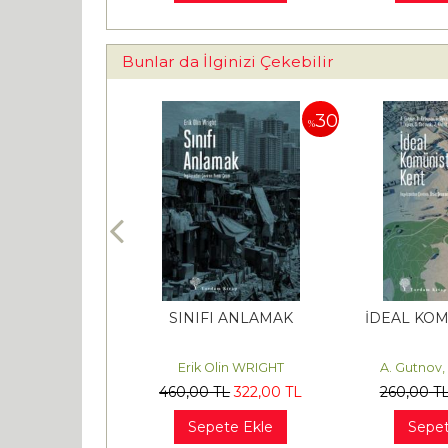
Bunlar da İlginizi Çekebilir
30
30
%
%
 BİRLİĞİ’NİN
SINIFI ANLAMAK
İDEAL KOM
ÖKÜŞÜ
k GERGER
Erik Olin WRIGHT
A. Gutnov,
L
476
,00
TL
460
,00
TL
322
,00
TL
260
,00
T
te Ekle
Sepete Ekle
Sepet