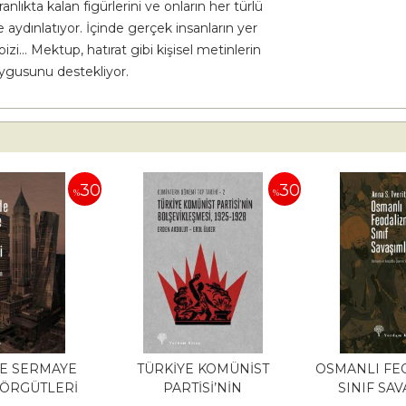
nlıkta kalan figürlerini ve onların her türlü
aydınlatıyor. İçinde gerçek insanların yer
bizi… Mektup, hatırat gibi kişisel metinlerin
ygusunu destekliyor.
30
30
%
%
DE SERMAYE
TÜRKİYE KOMÜNİST
OSMANLI FE
 ÖRGÜTLERİ
PARTİSİ’NİN
SINIF SA