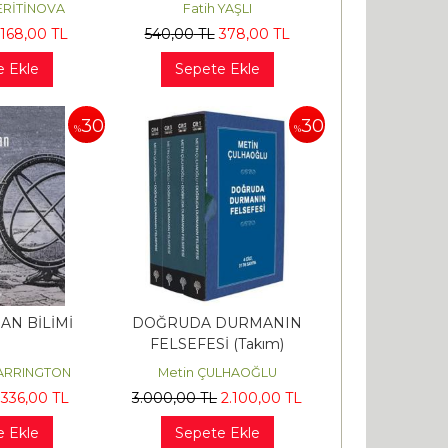
VERİTİNOVA
Fatih YAŞLI
168
,00
TL
540
,00
TL
378
,00
TL
e Ekle
Sepete Ekle
30
30
%
%
AN BİLİMİ
DOĞRUDA DURMANIN
FELSEFESİ (Takım)
FARRINGTON
Metin ÇULHAOĞLU
336
,00
TL
3.000
,00
TL
2.100
,00
TL
e Ekle
Sepete Ekle