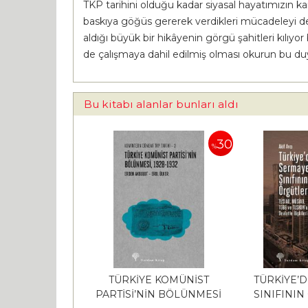
TKP tarihini olduğu kadar siyasal hayatımızın kara
baskıya göğüs gererek verdikleri mücadeleyi de 
aldığı büyük bir hikâyenin görgü şahitleri kılıyor 
de çalışmaya dahil edilmiş olması okurun bu du
Bu kitabı alanlar bunları aldı
30
%
TÜRKİYE KOMÜNİST
TÜRKİYE’
PARTİSİ’NİN BÖLÜNMESİ
SINIFININ