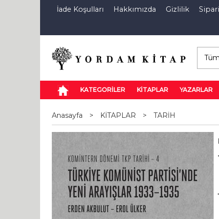
İade Koşulları
Hakkımızda
Gizlilik
Sipari
E-Kitap
Özel İndirim Sepeti
İndi
KATEGORİLER
KİTAPLAR
YAZARLAR
Anasayfa
>
KİTAPLAR
>
TARİH