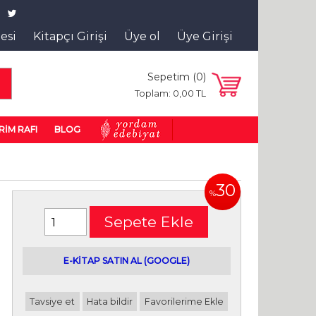
tesi
Kitapçı Girişi
Üye ol
Üye Girişi
Sepetim (
0
)
a
Toplam:
0
,00
TL
RİM RAFI
BLOG
30
%
Sepete Ekle
E-kitap satın alabileceğiniz siteler
E-KİTAP SATIN AL (GOOGLE)
Tavsiye et
Hata bildir
Favorilerime Ekle