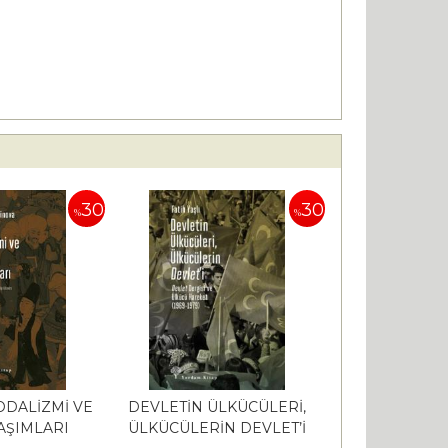
30
30
%
%
ODALİZMİ VE
DEVLETİN ÜLKÜCÜLERİ,
VAŞIMLARI
ÜLKÜCÜLERİN DEVLET’İ