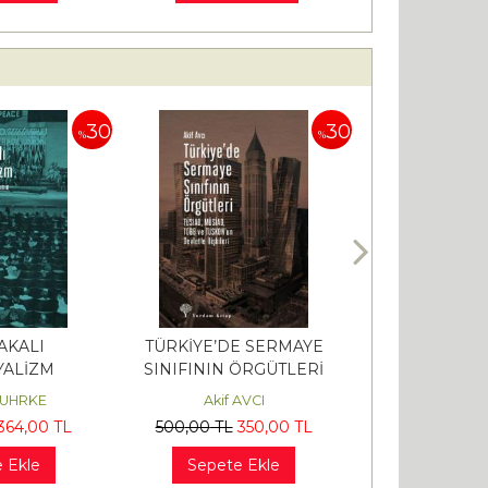
30
30
%
%
AKALI
TÜRKİYE’DE SERMAYE
ANTİK YUNA
ALİZM
SINIFININ ÖRGÜTLERİ
HUHRKE
Akif AVCI
Benjamin FA
364
,00
TL
500
,00
TL
350
,00
TL
480
,00
TL
3
 Ekle
Sepete Ekle
Sepete 