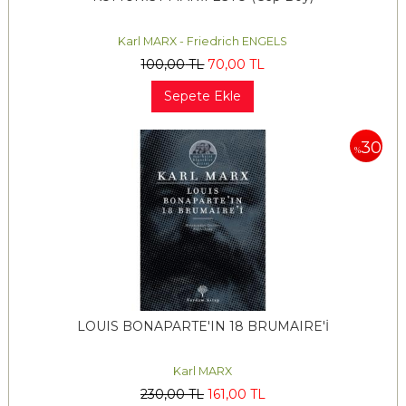
Karl MARX - Friedrich ENGELS
100
,00
TL
70
,00
TL
Sepete Ekle
30
%
LOUIS BONAPARTE'IN 18 BRUMAIRE'İ
Karl MARX
230
,00
TL
161
,00
TL