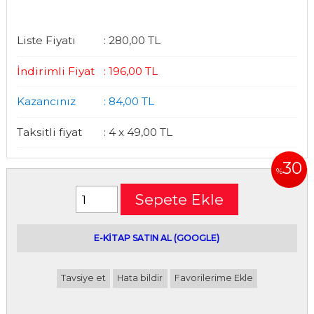
Liste Fiyatı
:
280
,00
TL
İndirimli Fiyat
:
196
,00
TL
Kazancınız
:
84
,00
TL
Taksitli fiyat
:
4 x
49
,00
TL
30
%
Sepete Ekle
E-kitap satın alabileceğiniz siteler
E-KİTAP SATIN AL (GOOGLE)
Tavsiye et
Hata bildir
Favorilerime Ekle