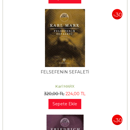
30
%
FELSEFENİN SEFALETİ
Karl MARX
320
,00
TL
224
,00
TL
Sepete Ekle
30
%