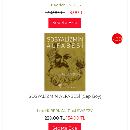
Friedrich ENGELS
170
,00
TL
119
,00
TL
Sepete Ekle
30
%
SOSYALİZMİN ALFABESİ (Cep Boy)
Leo HUBERMAN-Paul SWEEZY
220
,00
TL
154
,00
TL
Sepete Ekle