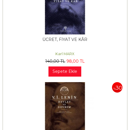
ÜCRET, FİYAT VE KÂR
Karl MARX
140
,00
TL
98
,00
TL
Sepete Ekle
30
%