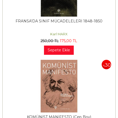
FRANSA'DA SINIF MÜCADELELERİ 1848-1850
Karl MARX
250
,00
TL
175
,00
TL
Sepete Ekle
30
%
KOMÜNİST MANİFESTO (Cep Boy)