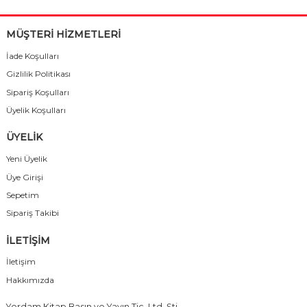
MÜŞTERİ HİZMETLERİ
İade Koşulları
Gizlilik Politikası
Sipariş Koşulları
Üyelik Koşulları
ÜYELİK
Yeni Üyelik
Üye Girişi
Sepetim
Sipariş Takibi
İLETİŞİM
İletişim
Hakkımızda
Yordam Kitap Basın ve Yayın Tic. Ltd. Şti.