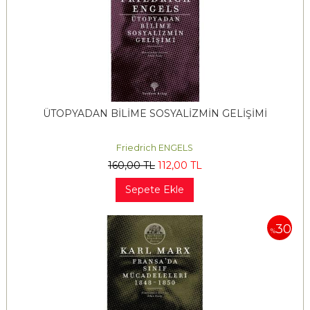
ÜTOPYADAN BİLİME SOSYALİZMİN GELİŞİMİ
Friedrich ENGELS
160
,00
TL
112
,00
TL
Sepete Ekle
30
%