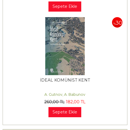
Sepete Ekle
30
%
İDEAL KOMÜNİST KENT
A. Gutnov, A. Babunov
260
,00
TL
182
,00
TL
Sepete Ekle