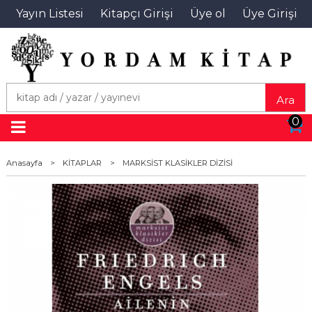
Yayın Listesi
Kitapçı Girişi
Üye ol
Üye Girişi
Ara
0
Anasayfa
>
KİTAPLAR
>
MARKSİST KLASİKLER DİZİSİ