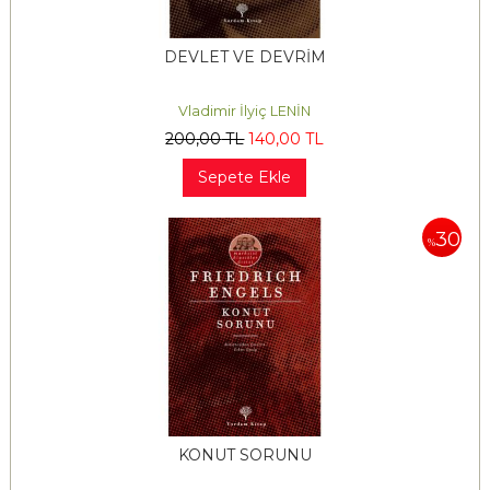
DEVLET VE DEVRİM
Vladimir İlyiç LENİN
200
,00
TL
140
,00
TL
Sepete Ekle
30
%
KONUT SORUNU