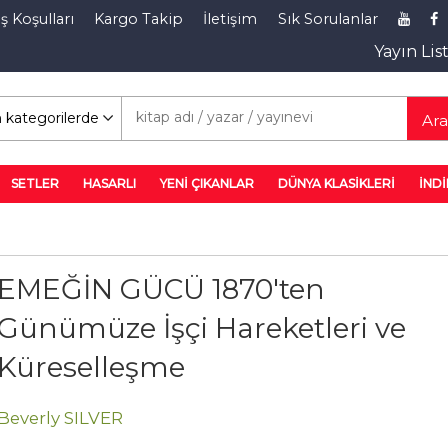
ş Koşulları
Kargo Takip
İletişim
Sık Sorulanlar
Yayın Lis
rim Rafı
Ar
SETLER
HASARLI
YENİ ÇIKANLAR
DÜNYA KLASİKLERİ
İNDİ
EMEĞİN GÜCÜ 1870'ten
Günümüze İşçi Hareketleri ve
Küreselleşme
Beverly SILVER