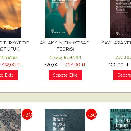
 TÜRKİYE’DE
AYLAK SINIFIN İKTİSADİ
SAYILARA Y
ST UFUK
TEORİSİ
URTSEVER
Nikolay BUHARİN
David 
L
462
,00
TL
320
,00
TL
224
,00
TL
400
,00
TL
e Ekle
Sepete Ekle
Sepet
30
30
%
%