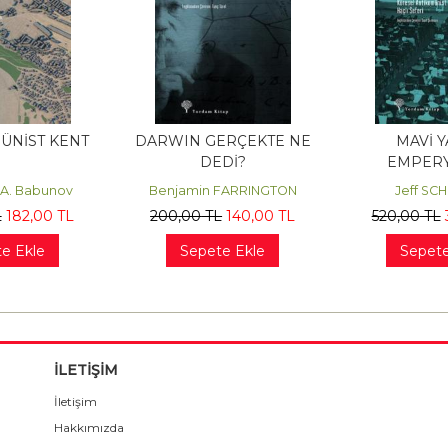
ÜNİST KENT
DARWIN GERÇEKTE NE
MAVİ Y
DEDİ?
EMPERY
 A. Babunov
Benjamin FARRINGTON
Jeff SC
L
182
,00
TL
200
,00
TL
140
,00
TL
520
,00
TL
e Ekle
Sepete Ekle
Sepete
İLETİŞİM
İletişim
Hakkımızda