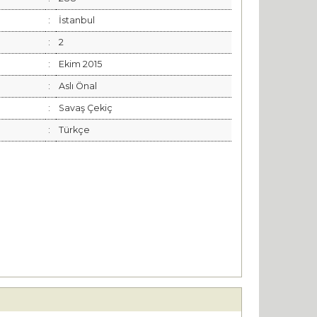
:
İstanbul
:
2
:
Ekim 2015
:
Aslı Önal
:
Savaş Çekiç
:
Türkçe