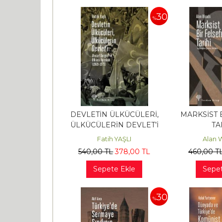
30
%
DEVLETİN ÜLKÜCÜLERİ,
MARKSİST 
ÜLKÜCÜLERİN DEVLET’İ
TA
Fatih YAŞLI
Alan
540
,00
TL
378
,00
TL
460
,00
T
Sepete Ekle
Sepet
30
%