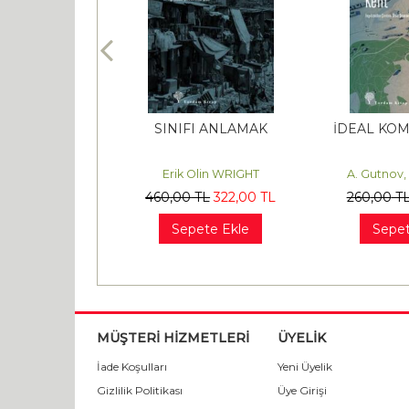
 BİRLİĞİ’NİN
SINIFI ANLAMAK
İDEAL KOM
ÖKÜŞÜ
k GERGER
Erik Olin WRIGHT
A. Gutnov,
L
476
,00
TL
460
,00
TL
322
,00
TL
260
,00
T
te Ekle
Sepete Ekle
Sepet
MÜŞTERİ HİZMETLERİ
ÜYELİK
İade Koşulları
Yeni Üyelik
Gizlilik Politikası
Üye Girişi