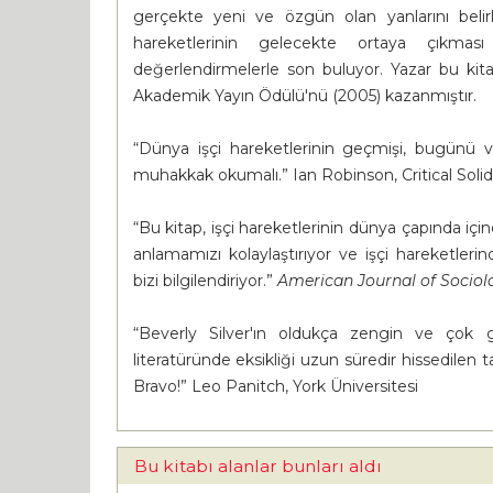
gerçekte yeni ve özgün olan yanlarını belirle
hareketlerinin gelecekte ortaya çıkması
değerlendirmelerle son buluyor. Yazar bu kit
Akademik Yayın Ödülü'nü (2005) kazanmıştır.
“Dünya işçi hareketlerinin geçmişi, bugünü v
muhakkak okumalı.” Ian Robinson, Critical Solid
“Bu kitap, işçi hareketlerinin dünya çapında içi
anlamamızı kolaylaştırıyor ve işçi hareketler
bizi bilgilendiriyor.”
American Journal of Sociol
“Beverly Silver'ın oldukça zengin ve çok g
literatüründe eksikliği uzun süredir hissedilen ta
Bravo!” Leo Panitch, York Üniversitesi
Bu kitabı alanlar bunları aldı