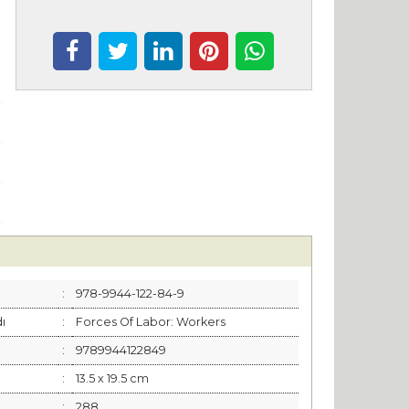
:
978-9944-122-84-9
dı
:
Forces Of Labor: Workers
:
9789944122849
:
13.5 x 19.5 cm
:
288