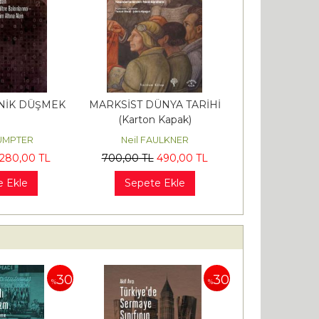
ENİK DÜŞMEK
MARKSİST DÜNYA TARİHİ
(Karton Kapak)
Neandertallerden
SUMPTER
Neil FAULKNER
Neoliberallere
280
,00
TL
700
,00
TL
490
,00
TL
e Ekle
Sepete Ekle
30
30
%
%