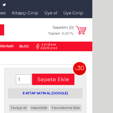
tesi
Kitapçı Girişi
Üye ol
Üye Girişi
Sepetim (
0
)
a
Toplam:
0
,00
TL
RİM RAFI
BLOG
30
%
Sepete Ekle
E-kitap satın alabileceğiniz siteler
E-KİTAP SATIN AL (GOOGLE)
Tavsiye et
Hata bildir
Favorilerime Ekle