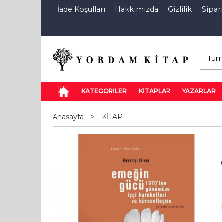
İade Koşulları
Hakkımızda
Gizlilik
Sipari
E-Kitap
Özel İndirim Sepeti
İndi
KATEGORİLER
KİTAPLAR
YAZARLAR
Anasayfa
>
KİTAP