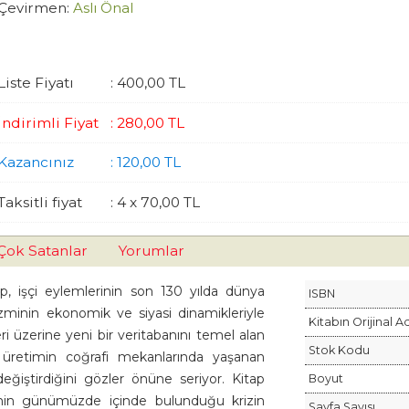
Çevirmen:
Aslı Önal
Liste Fiyatı
:
400
,00
TL
İndirimli Fiyat
:
280
,00
TL
Kazancınız
:
120
,00
TL
Taksitli fiyat
:
4 x
70
,00
TL
Çok Satanlar
Yorumlar
p, işçi eylemlerinin son 130 yılda dünya
ISBN
izminin ekonomik ve siyasi dinamikleriyle
Kitabın Orijinal A
eri üzerine yeni bir veritabanını temel alan
Stok Kodu
n, üretimin coğrafi mekanlarında yaşanan
eğiştirdiğini gözler önüne seriyor. Kitap
Boyut
lerinin günümüzde içinde bulunduğu krizin
Sayfa Sayısı