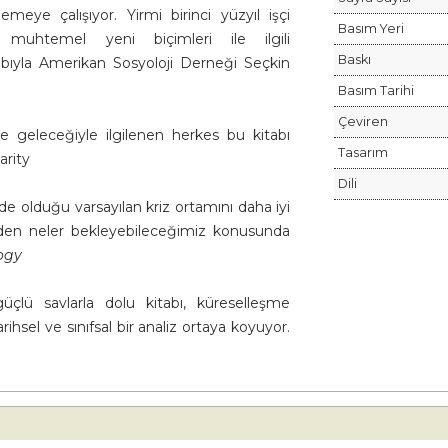
meye çalışıyor. Yirmi birinci yüzyıl işçi
Basım Yeri
 muhtemel yeni biçimleri ile ilgili
Baskı
abıyla Amerikan Sosyoloji Derneği Seçkin
Basım Tarihi
Çeviren
e geleceğiyle ilgilenen herkes bu kitabı
Tasarım
arity
Dili
nde olduğu varsayılan kriz ortamını daha iyi
inden neler bekleyebileceğimiz konusunda
ogy
üçlü savlarla dolu kitabı, küreselleşme
rihsel ve sınıfsal bir analiz ortaya koyuyor.