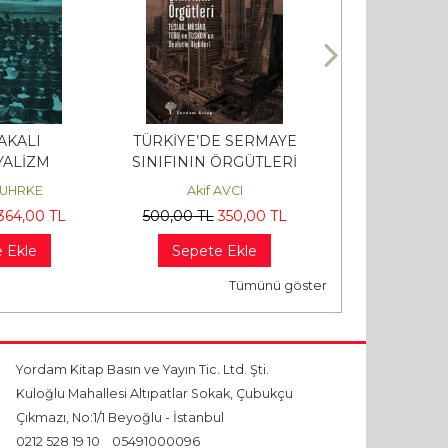
AKALI
TÜRKİYE’DE SERMAYE
ANTİK YUNA
ALİZM
SINIFININ ÖRGÜTLERİ
HUHRKE
Akif AVCI
Benjamin FA
364
,00
TL
500
,00
TL
350
,00
TL
480
,00
TL
3
 Ekle
Sepete Ekle
Sepete 
Tümünü göster
Yordam Kitap Basın ve Yayın Tic. Ltd. Şti.
Kuloğlu Mahallesi Altıpatlar Sokak, Çubukçu
Çıkmazı, No:1/1 Beyoğlu - İstanbul
0212 528 19 10
05491000096