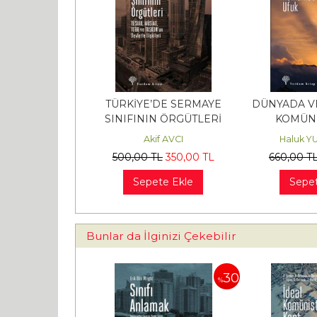
TÜRKİYE’DE SERMAYE
DÜNYADA VE
SINIFININ ÖRGÜTLERİ
KOMÜNİ
Akif AVCI
Haluk Y
500
,00
TL
350
,00
TL
660
,00
T
Sepete Ekle
Sepet
Bunlar da İlginizi Çekebilir
30
30
%
%