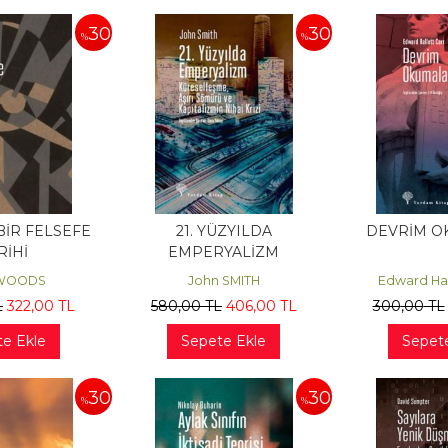
30
30
%
%
BİR FELSEFE
21. YÜZYILDA
DEVRİM O
RİHİ
EMPERYALİZM
 WOODS
John SMITH
Edward Ha
L
322
,00
TL
580
,00
TL
406
,00
TL
300
,00
TL
e Ekle
Sepete Ekle
Sepet
30
30
%
%