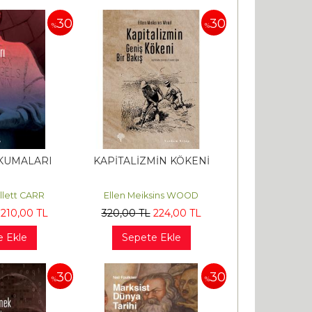
30
30
%
%
KUMALARI
KAPİTALİZMİN KÖKENİ
llett CARR
Ellen Meiksins WOOD
210
,00
TL
320
,00
TL
224
,00
TL
e Ekle
Sepete Ekle
30
30
%
%