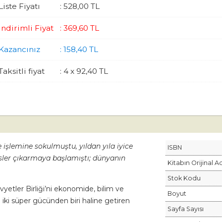
Liste Fiyatı
:
528
,00
TL
İndirimli Fiyat
:
369
,60
TL
Kazancınız
:
158
,40
TL
Taksitli fiyat
:
4 x
92
,40
TL
 işlemine sokulmuştu, yıldan yıla iyice
ISBN
sler çıkarmaya başlamıştı; dünyanın
Kitabın Orijinal A
Stok Kodu
yetler Birliği’ni ekonomide, bilim ve
Boyut
 iki süper gücünden biri haline getiren
Sayfa Sayısı