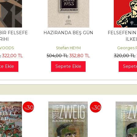
BİR FELSEFE
HAZİRANDA BEŞ GÜN
FELSEFENİN
RİHİ
İLKE
 WOODS
Stefan HEYM
Georges 
L
322
,00
TL
504
,00
TL
352
,80
TL
320
,00
TL
e Ekle
Sepete Ekle
Sepet
30
30
%
%