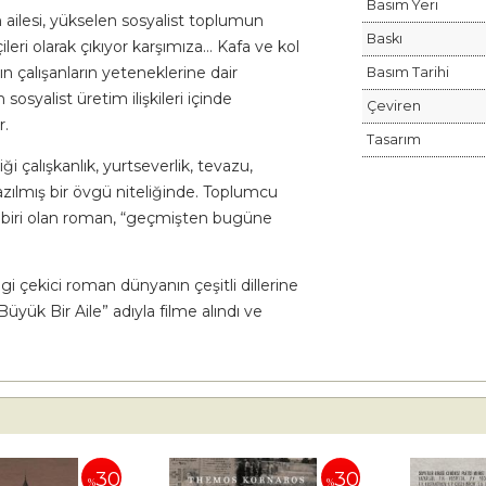
Basım Yeri
ailesi, yükselen sosyalist toplumun
Baskı
ileri olarak çıkıyor karşımıza… Kafa ve kol
ın çalışanların yeteneklerine dair
Basım Tarihi
osyalist üretim ilişkileri içinde
Çeviren
r.
Tasarım
ği çalışkanlık, yurtseverlik, tevazu,
azılmış bir övgü niteliğinde. Toplumcu
n biri olan roman, “geçmişten bugüne
i çekici roman dünyanın çeşitli dillerine
Büyük Bir Aile” adıyla filme alındı ve
30
30
%
%