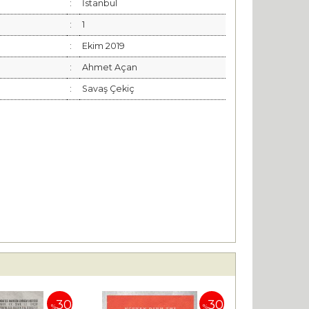
:
İstanbul
:
1
:
Ekim 2019
:
Ahmet Açan
:
Savaş Çekiç
30
30
%
%