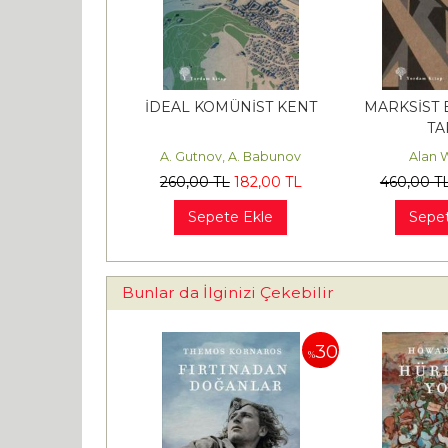
İDEAL KOMÜNİST KENT
MARKSİST 
TA
A. Gutnov, A. Babunov
Alan
260
,00
TL
182
,00
TL
460
,00
T
Sepete Ekle
Sepet
Bunlar da İlginizi Çekebilir
30
30
%
%