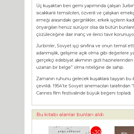
Üç kuşaktan beri gemi yapımında çalışan Jurbin 
sıcakkanlı temsilcileri, özverili ve çalışkan emekç
emeği arasındaki gerginlikler, erkek işçilerin kad
önyargıları henüz sürüyor olsa da bütün bunların s
çözüleceğine dair inanç ve ilerici tavır korunuyo
Jurbinler
, Sovyet işçi sınıfına ve onun temsil etti
adanmışlık, gelişime açık olma gibi değerlere y
gerçekçi edebiyat akımının gizli hazinelerinde
uzanan bir belge” olma niteliğine de sahip.
Zamanın ruhunu gelecek kuşaklara taşıyan bu ilg
çevrildi. 1954’te Sovyet sinemacıları tarafından “
Cannes film festivalinde büyük beğeni topladı.
Bu kitabı alanlar bunları aldı
30
%