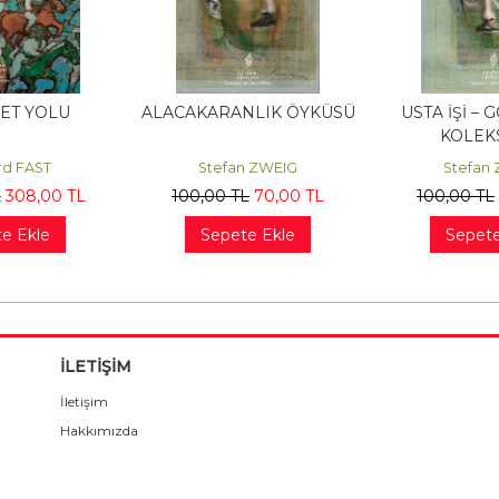
ET YOLU
ALACAKARANLIK ÖYKÜSÜ
USTA İŞİ –
KOLEK
d FAST
Stefan ZWEIG
Stefan
L
308
,00
TL
100
,00
TL
70
,00
TL
100
,00
TL
e Ekle
Sepete Ekle
Sepete
İLETİŞİM
İletişim
Hakkımızda