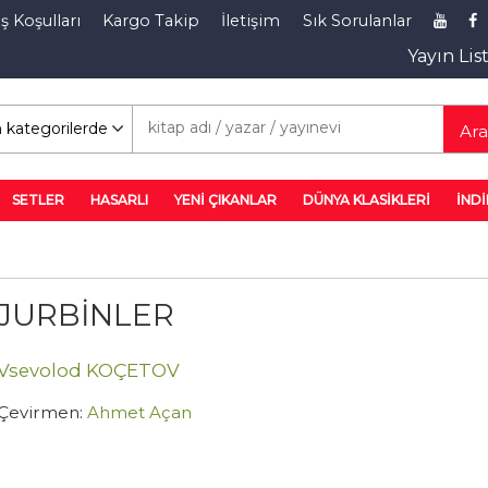
ş Koşulları
Kargo Takip
İletişim
Sık Sorulanlar
Yayın Lis
rim Rafı
Ar
SETLER
HASARLI
YENİ ÇIKANLAR
DÜNYA KLASİKLERİ
İNDİ
JURBİNLER
Vsevolod KOÇETOV
Çevirmen:
Ahmet Açan