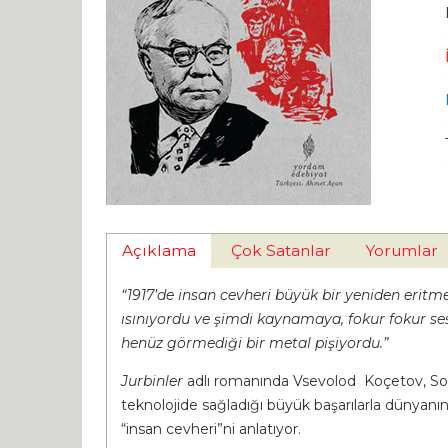
Açıklama
Çok Satanlar
Yorumlar
“1917’de insan cevheri büyük bir yeniden eritme
ısınıyordu ve şimdi kaynamaya, fokur fokur se
henüz görmediği bir metal pişiyordu.”
Jurbinler
adlı romanında Vsevolod
Koçetov, Sov
teknolojide sağladığı büyük başarılarla dünyanın
“insan cevheri”ni anlatıyor.