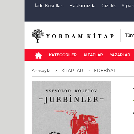
İade Koşulları
Hakkımızda
Gizlilik
Sipari
E-Kitap
Özel İndirim Sepeti
İndi
KATEGORİLER
KİTAPLAR
YAZARLAR
Anasayfa
>
KİTAPLAR
>
EDEBİYAT