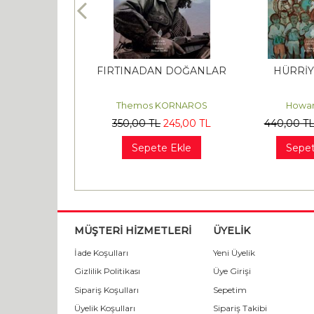
DA HAYAT
FIRTINADAN DOĞANLAR
HÜRRİY
s MİRİVİLİS
Themos KORNAROS
Howar
L
294
,00
TL
350
,00
TL
245
,00
TL
440
,00
T
te Ekle
Sepete Ekle
Sepet
MÜŞTERİ HİZMETLERİ
ÜYELİK
İade Koşulları
Yeni Üyelik
Gizlilik Politikası
Üye Girişi
Sipariş Koşulları
Sepetim
Üyelik Koşulları
Sipariş Takibi