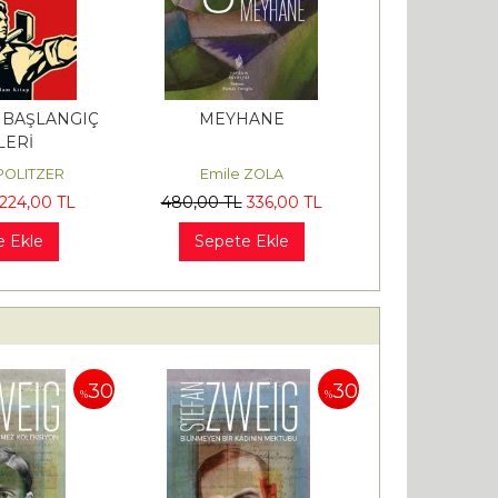
 BAŞLANGIÇ
MEYHANE
LERİ
POLITZER
Emile ZOLA
224
,00
TL
480
,00
TL
336
,00
TL
e Ekle
Sepete Ekle
30
30
%
%