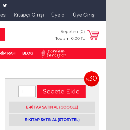
tesi
Kitapçı Girişi
Üye ol
Üye Girişi
Sepetim (
0
)
a
Toplam:
0
,00
TL
RİM RAFI
BLOG
30
%
Sepete Ekle
E-kitap satın alabileceğiniz siteler
E-KİTAP SATIN AL (GOOGLE)
|
E-KİTAP SATIN AL (STORYTEL)