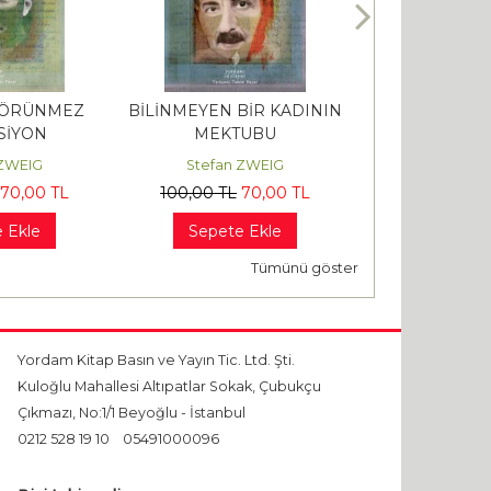
 GÖRÜNMEZ
BİLİNMEYEN BİR KADININ
HAYDARİ
SİYON
MEKTUBU
 ZWEIG
Stefan ZWEIG
Themos KO
70
,00
TL
100
,00
TL
70
,00
TL
310
,00
TL
2
 Ekle
Sepete Ekle
Sepete 
Tümünü göster
Yordam Kitap Basın ve Yayın Tic. Ltd. Şti.
Kuloğlu Mahallesi Altıpatlar Sokak, Çubukçu
Çıkmazı, No:1/1 Beyoğlu - İstanbul
0212 528 19 10
05491000096