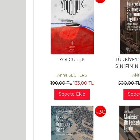
YOLCULUK
TÜRKİYE’
SINIFININ
Anna SEGHERS
Aki
190
,00
TL
133
,00
TL
500
,00
T
Sepete Ekle
Sepet
30
%