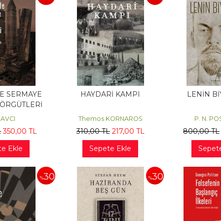
DE SERMAYE
HAYDARİ KAMPI
LENİN B
 ÖRGÜTLERİ
f AVCI
Themos KORNAROS
P. N. P
L
350
,00
TL
310
,00
TL
217
,00
TL
800
,00
TL
e Ekle
Sepete Ekle
Sepet
30
30
%
%