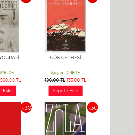
İYOGRAFİ
GÖK CEPHESİ
OSPELOV
Nguyen DINH THI
560
,00
TL
190
,00
TL
133
,00
TL
e Ekle
Sepete Ekle
30
30
%
%