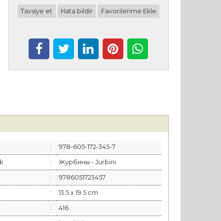
Tavsiye et
Hata bildir
Favorilerime Ekle
:
978-605-172-345-7
dı
:
Журбины - Jurbinı
:
9786051723457
:
13.5 x 19.5 cm
:
416