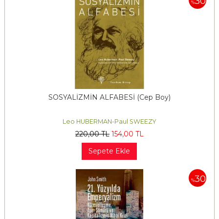
30
%
SOSYALİZMİN ALFABESİ (Cep Boy)
Leo HUBERMAN-Paul SWEEZY
220
,00
TL
154
,00
TL
Sepete Ekle
30
%