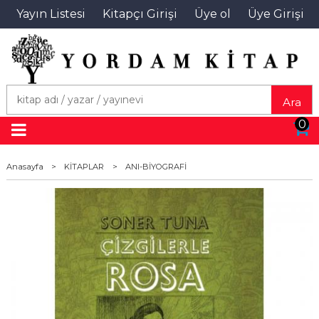
Yayın Listesi
Kitapçı Girişi
Üye ol
Üye Girişi
Ara
0
Anasayfa
>
KİTAPLAR
>
ANI-BİYOGRAFİ