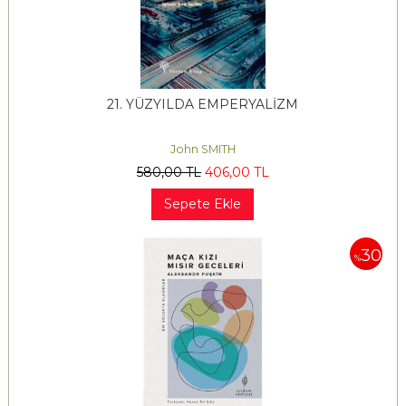
21. YÜZYILDA EMPERYALİZM
John SMITH
580
,00
TL
406
,00
TL
Sepete Ekle
30
%