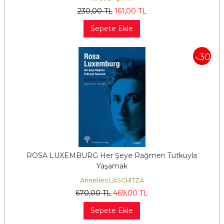
230
,00
TL
161
,00
TL
Sepete Ekle
30
%
ROSA LUXEMBURG Her Şeye Rağmen Tutkuyla
Yaşamak
Annelies LASCHITZA
670
,00
TL
469
,00
TL
Sepete Ekle