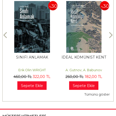
30
30
30
%
%
İN
SINIFI ANLAMAK
İDEAL KOMÜNİST KENT
D
Erik Olin WRIGHT
A. Gutnov, A. Babunov
460
,00
TL
322
,00
TL
260
,00
TL
182
,00
TL
Sepete Ekle
Sepete Ekle
Tümünü göster