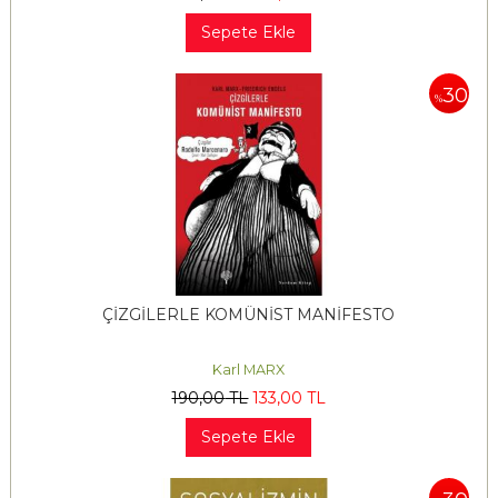
Sepete Ekle
30
%
ÇİZGİLERLE KOMÜNİST MANİFESTO
Karl MARX
190
,00
TL
133
,00
TL
Sepete Ekle