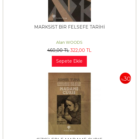
MARKSİST BİR FELSEFE TARİHİ
Alan WOODS
460
,00
TL
322
,00
TL
Sepete Ekle
30
%