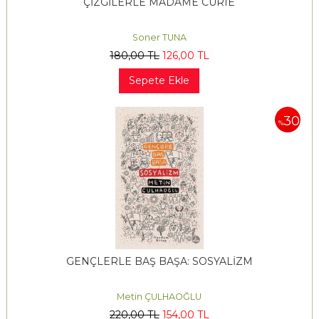
ÇİZGİLERLE MADAME CURIE
Soner TUNA
180
,00
TL
126
,00
TL
Sepete Ekle
30
%
GENÇLERLE BAŞ BAŞA: SOSYALİZM
Metin ÇULHAOĞLU
220
,00
TL
154
,00
TL