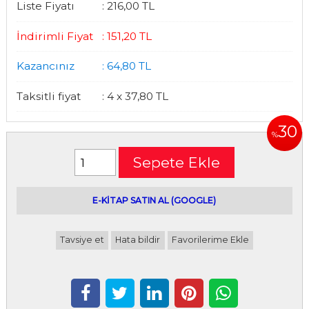
Liste Fiyatı
:
216
,00
TL
İndirimli Fiyat
:
151
,20
TL
Kazancınız
:
64
,80
TL
Taksitli fiyat
:
4 x
37
,80
TL
30
%
Sepete Ekle
E-kitap satın alabileceğiniz siteler
E-KİTAP SATIN AL (GOOGLE)
Tavsiye et
Hata bildir
Favorilerime Ekle