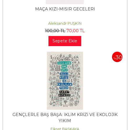
MAÇA KIZI-MISIR GECELERİ
Aleksandr PUŞKİN
100
,00
TL
70
,00
TL
Sepete Ekle
30
%
GENÇLERLE BAŞ BAŞA: İKLİM KRİZİ VE EKOLOJİK
YIKIM
Fikret BAŞKAYA