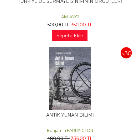
TÜRKİYE’DE SERMAYE SINIFININ ÖRGÜTLERİ
Akif AVCI
500
,00
TL
350
,00
TL
Sepete Ekle
30
%
ANTİK YUNAN BİLİMİ
Benjamin FARRINGTON
480
,00
TL
336
,00
TL