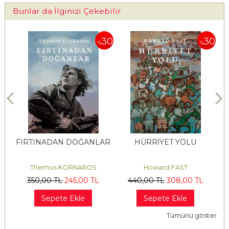
Bunlar da İlginizi Çekebilir
30
30
30
%
%
FIRTINADAN DOĞANLAR
HÜRRİYET YOLU
Themos KORNAROS
Howard FAST
350
,00
TL
245
,00
TL
440
,00
TL
308
,00
TL
Sepete Ekle
Sepete Ekle
Tümünü göster