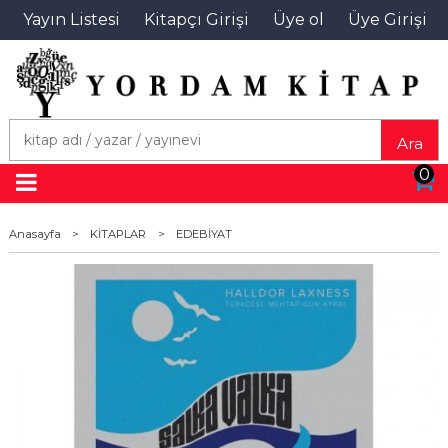
Yayın Listesi
Kitapçı Girişi
Üye ol
Üye Girişi
Ara
0
Anasayfa
>
KİTAPLAR
>
EDEBİYAT