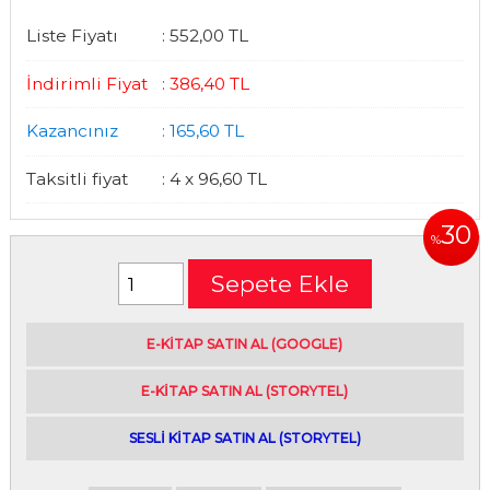
Liste Fiyatı
:
552
,00
TL
İndirimli Fiyat
:
386
,40
TL
Kazancınız
:
165
,60
TL
Taksitli fiyat
:
4 x
96
,60
TL
30
%
Sepete Ekle
E-kitap satın alabileceğiniz siteler
E-KİTAP SATIN AL (GOOGLE)
|
E-KİTAP SATIN AL (STORYTEL)
|
SESLİ KİTAP SATIN AL (STORYTEL)