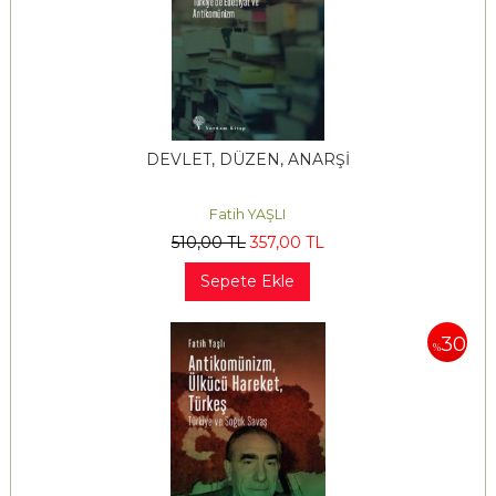
DEVLET, DÜZEN, ANARŞİ
Fatih YAŞLI
510
,00
TL
357
,00
TL
Sepete Ekle
30
%