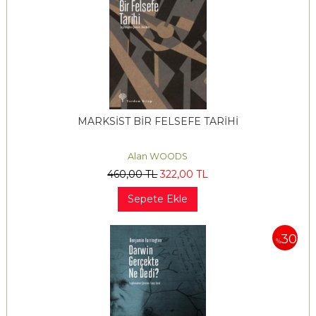
MARKSİST BİR FELSEFE TARİHİ
Alan WOODS
460
,00
TL
322
,00
TL
Sepete Ekle
30
%