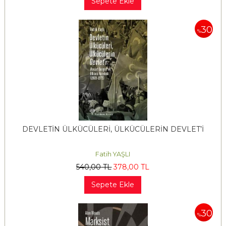
Sepete Ekle
30
%
DEVLETİN ÜLKÜCÜLERİ, ÜLKÜCÜLERİN DEVLET’İ
Fatih YAŞLI
540
,00
TL
378
,00
TL
Sepete Ekle
30
%