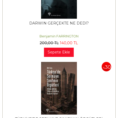
DARWIN GERÇEKTE NE DEDİ?
Benjamin FARRINGTON
200
,00
TL
140
,00
TL
Sepete Ekle
30
%