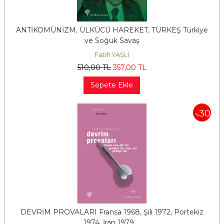
ANTİKOMÜNİZM, ÜLKÜCÜ HAREKET, TÜRKEŞ Türkiye
ve Soğuk Savaş
Fatih YAŞLI
510
,00
TL
357
,00
TL
Sepete Ekle
30
%
DEVRİM PROVALARI Fransa 1968, Şili 1972, Portekiz
1974, İran 1979,...