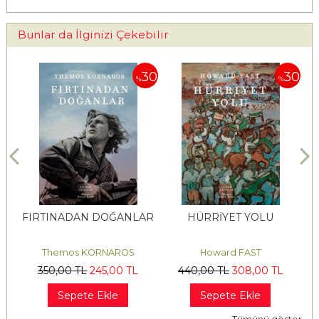
Bunlar da İlginizi Çekebilir
30
30
30
%
%
FIRTINADAN DOĞANLAR
HÜRRİYET YOLU
Themos KORNAROS
Howard FAST
350
,00
TL
245
,00
TL
440
,00
TL
308
,00
TL
Sepete Ekle
Sepete Ekle