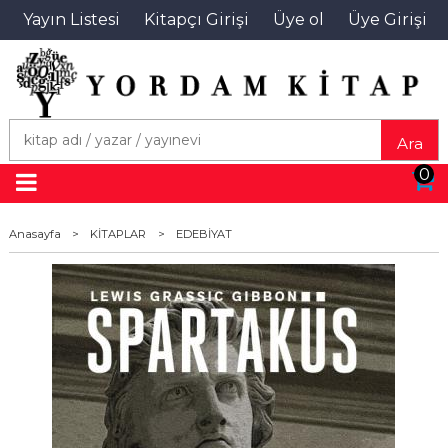
Yayın Listesi
Kitapçı Girişi
Üye ol
Üye Girişi
Ara
0
Anasayfa
>
KİTAPLAR
>
EDEBİYAT