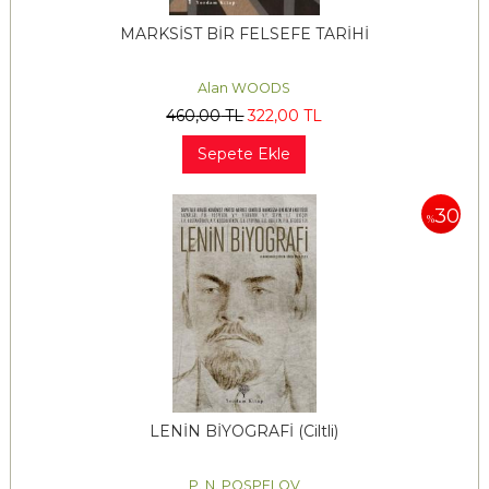
MARKSİST BİR FELSEFE TARİHİ
Alan WOODS
460
,00
TL
322
,00
TL
Sepete Ekle
30
%
LENİN BİYOGRAFİ (Ciltli)
P. N. POSPELOV