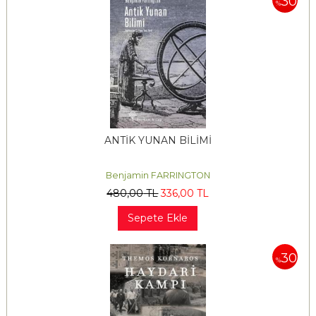
30
%
ANTİK YUNAN BİLİMİ
Benjamin FARRINGTON
480
,00
TL
336
,00
TL
Sepete Ekle
30
%