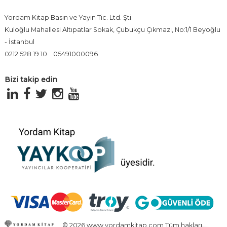
Yordam Kitap Basın ve Yayın Tic. Ltd. Şti.
Kuloğlu Mahallesi Altıpatlar Sokak, Çubukçu Çıkmazı, No:1/1 Beyoğlu
- İstanbul
0212 528 19 10
05491000096
Bizi takip edin
© 2026 www.yordamkitap.com Tüm hakları