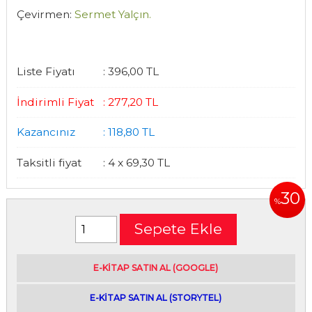
Çevirmen:
Sermet Yalçın.
Liste Fiyatı
:
396
,00
TL
İndirimli Fiyat
:
277
,20
TL
Kazancınız
:
118
,80
TL
Taksitli fiyat
:
4 x
69
,30
TL
30
%
Sepete Ekle
E-kitap satın alabileceğiniz siteler
E-KİTAP SATIN AL (GOOGLE)
|
E-KİTAP SATIN AL (STORYTEL)