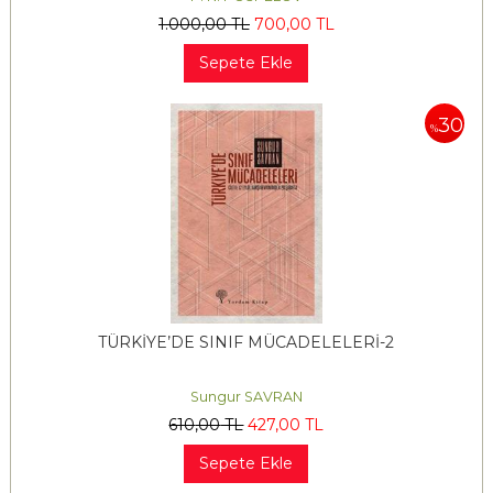
1.000
,00
TL
700
,00
TL
Sepete Ekle
30
%
TÜRKİYE’DE SINIF MÜCADELELERİ-2
Sungur SAVRAN
610
,00
TL
427
,00
TL
Sepete Ekle