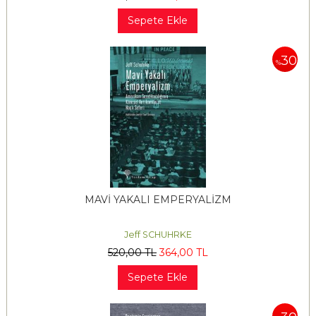
Sepete Ekle
30
%
MAVİ YAKALI EMPERYALİZM
Jeff SCHUHRKE
520
,00
TL
364
,00
TL
Sepete Ekle