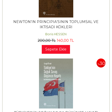
NEWTON’IN PRINCIPIA’SININ TOPLUMSAL VE
İKTİSADİ KÖKLERİ
Boris HESSEN
200
,00
TL
140
,00
TL
Sepete Ekle
30
%