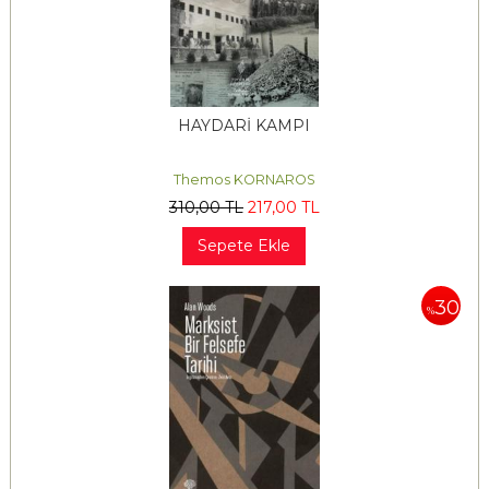
HAYDARİ KAMPI
Themos KORNAROS
310
,00
TL
217
,00
TL
Sepete Ekle
30
%