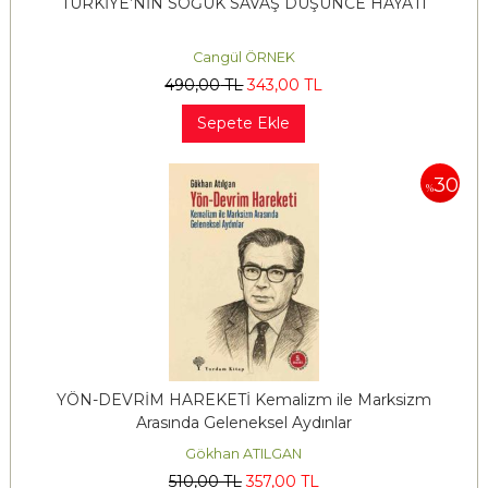
TÜRKİYE’NİN SOĞUK SAVAŞ DÜŞÜNCE HAYATI
Cangül ÖRNEK
490
,00
TL
343
,00
TL
Sepete Ekle
30
%
YÖN-DEVRİM HAREKETİ Kemalizm ile Marksizm
Arasında Geleneksel Aydınlar
Gökhan ATILGAN
510
,00
TL
357
,00
TL