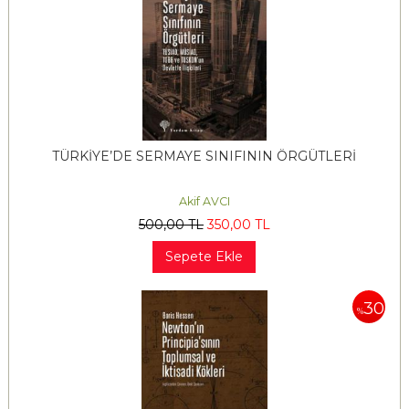
TÜRKİYE’DE SERMAYE SINIFININ ÖRGÜTLERİ
Akif AVCI
500
,00
TL
350
,00
TL
Sepete Ekle
30
%