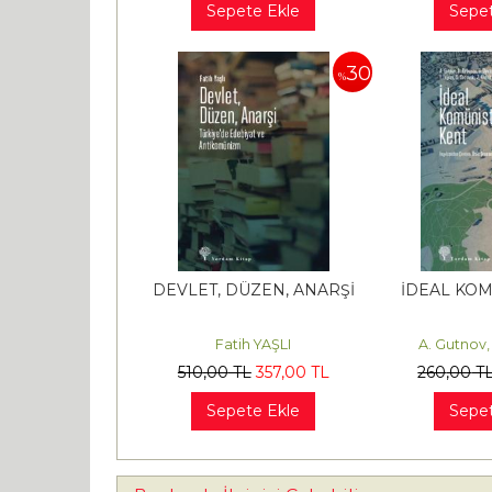
Sepete Ekle
Sepet
30
%
DEVLET, DÜZEN, ANARŞİ
İDEAL KOM
Fatih YAŞLI
A. Gutnov
510
,00
TL
357
,00
TL
260
,00
T
Sepete Ekle
Sepet