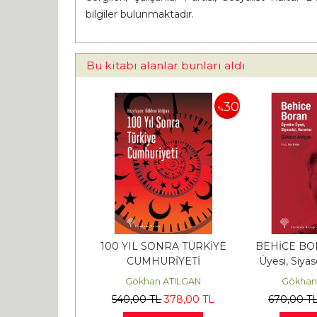
bilgiler bulunmaktadır.
Bu kitabı alanlar bunları aldı
30
%
100 YIL SONRA TÜRKİYE
BEHİCE BO
CUMHURİYETİ
Üyesi, Siya
Gökhan ATILGAN
Gökhan
540
,00
TL
378
,00
TL
670
,00
T