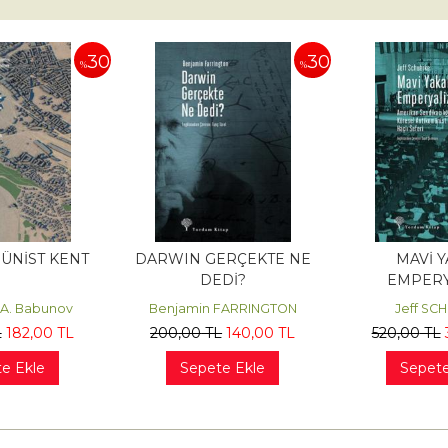
30
30
%
%
ÜNİST KENT
DARWIN GERÇEKTE NE
MAVİ Y
DEDİ?
EMPERY
 A. Babunov
Benjamin FARRINGTON
Jeff SC
L
182
,00
TL
200
,00
TL
140
,00
TL
520
,00
TL
e Ekle
Sepete Ekle
Sepete