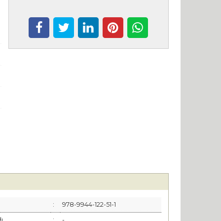
:
978-9944-122-51-1
dı
:
-