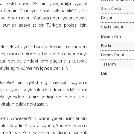
a teşkil eder. Akımın geliştirdiği siyasal
Stok Kodu
lerinin “Türkiye nasıl kalkınabilir?” ana
am ve önermeleri Marksizmden yararlanarak
Boyut
nları sosyalist bir Türkiye projesi için
Sayfa Sayısı
Basım Yeri
Baskı
geleneksel aydın hareketlerinin tümünden
 inşası için toplumsal bir tabana dayanmayı
Basım Tarihi
rı devlet içindeki kimi güçlerle iş tutarak
Tasarım
iyle aynı kümenin içinde yer alır.
Dili
areketi
'nin geliştirdiği siyasal söylemi
ka siyasal söylemlerden devralındığı, nasıl
ıyla yeniden tanımlandığı ve hangi ana
 kitabın odak noktasıdır.
rim Hareketi
'nin önde gelen isimlerinin
r almaktadır. Kitapta, ayrıca, Yön ve Devrim
Derneği ve Yön Yayınları hakkında ayrıntılı