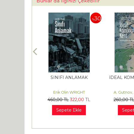
Bunlar da İlginizi Çekebilir
30
30
%
%
 BİRLİĞİ’NİN
SINIFI ANLAMAK
İDEAL KOM
ÖKÜŞÜ
k GERGER
Erik Olin WRIGHT
A. Gutnov,
L
476
,00
TL
460
,00
TL
322
,00
TL
260
,00
T
te Ekle
Sepete Ekle
Sepet