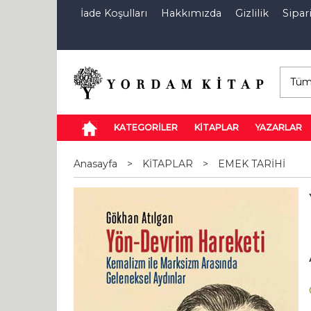
İade Koşulları
Hakkımızda
Gizlilik
Sipari
E-Kitap
Özel İndirim Sepeti
İndi
KATEGORİLER
KİTAPLAR
YAZARLAR
Anasayfa
>
KİTAPLAR
>
EMEK TARİHİ