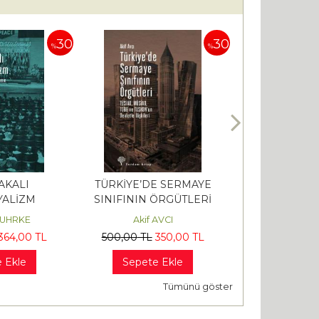
30
30
%
%
AKALI
TÜRKİYE’DE SERMAYE
ANTİK YUNA
ALİZM
SINIFININ ÖRGÜTLERİ
HUHRKE
Akif AVCI
Benjamin FA
364
,00
TL
500
,00
TL
350
,00
TL
480
,00
TL
3
 Ekle
Sepete Ekle
Sepete 
Tümünü göster