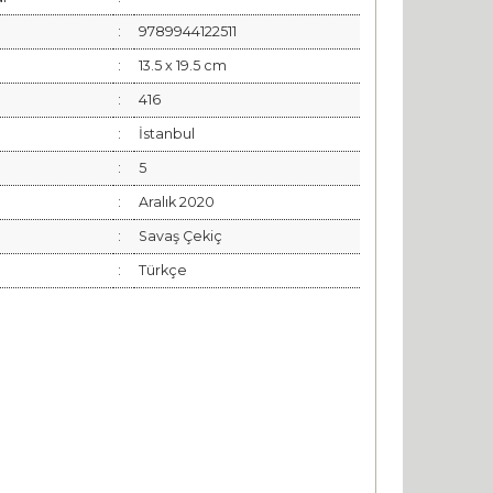
:
9789944122511
:
13.5 x 19.5 cm
:
416
:
İstanbul
:
5
:
Aralık 2020
:
Savaş Çekiç
:
Türkçe