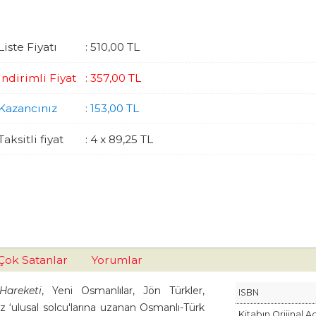
Liste Fiyatı
:
510
,00
TL
İndirimli Fiyat
:
357
,00
TL
Kazancınız
:
153
,00
TL
Taksitli fiyat
:
4 x
89
,25
TL
Çok Satanlar
Yorumlar
Hareketi
, Yeni Osmanlılar, Jön Türkler,
ISBN
z ‘ulusal solcu'larına uzanan Osmanlı-Türk
Kitabın Orijinal A