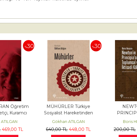
30
30
%
%
RAN Öğretim
MÜHÜRLER Türkiye
NEWT
setçi, Kuramcı
Sosyalist Hareketinden
PRINCIP
Eserler
TOPLUMSAL 
 ATILGAN
Gökhan ATILGAN
Boris 
KÖK
L
469
,00
TL
640
,00
TL
448
,00
TL
200
,00
TL