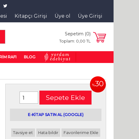
tesi
Kitapçı Girişi
Üye ol
Üye Girişi
Sepetim (
0
)
a
Toplam:
0
,00
TL
RİM RAFI
BLOG
30
%
Sepete Ekle
E-kitap satın alabileceğiniz siteler
E-KİTAP SATIN AL (GOOGLE)
Tavsiye et
Hata bildir
Favorilerime Ekle