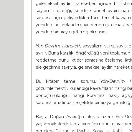
geleneksel aydın hareketleri içinde bir istisn
söylemin özelliği, kendine öncel aydın hareket
sorunsalı için geliştirdikleri tüm temel kavr
yeniden anlamlandırmayı denemiş olması ve bu
yeniden bir araya getirmiş olmasıdır.
Yön-Devrim Hareketi
, sosyalizm vurgusuyla 
ayrılır. Buna karşılık, öngördüğü yeni toplumun
reddetme, bunu iktidar sonrasına öteleme, iktida
ele geçirme tavrıyla, geleneksel aydın hareketler
Bu kitabın temel sorunu,
Yön-Devrim H
çözümlemektir. Kullandığı kavramların hangi baş
dönüştürüldüğü, hangi kuramsal bakış açıs
sorunsal etrafında ne şekilde bir araya getirildiği
Başta Doğan Avcıoğlu olmak üzere
Yön-Dev
yaşamöyküleri kitapta birer ‘iç metin' olarak ye
dergileri, Çalışanlar Partisi, Sosyalist Kültür 