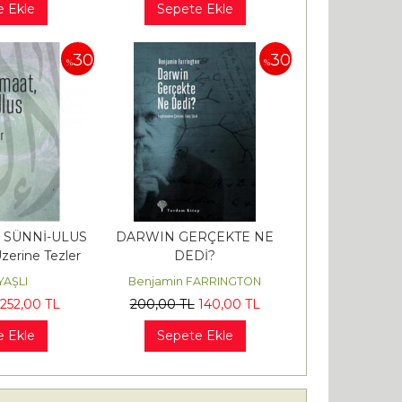
e Ekle
Sepete Ekle
30
30
%
%
, SÜNNİ-ULUS
DARWIN GERÇEKTE NE
zerine Tezler
DEDİ?
YAŞLI
Benjamin FARRINGTON
252
,00
TL
200
,00
TL
140
,00
TL
e Ekle
Sepete Ekle