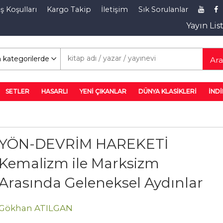
ş Koşulları
Kargo Takip
İletişim
Sık Sorulanlar
Yayın Lis
rim Rafı
Ar
SETLER
HASARLI
YENİ ÇIKANLAR
DÜNYA KLASİKLERİ
İNDİ
YÖN-DEVRİM HAREKETİ
Kemalizm ile Marksizm
Arasında Geleneksel Aydınlar
Gökhan ATILGAN