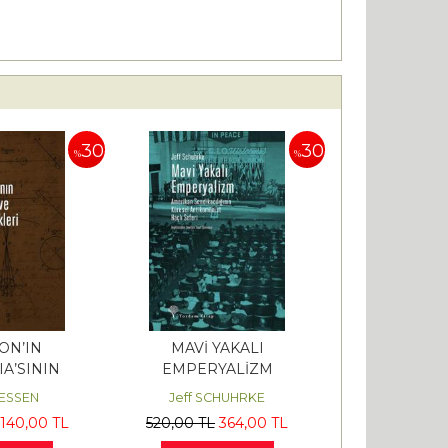
30
30
%
%
ON’IN
MAVİ YAKALI
IA’SININ
EMPERYALİZM
VE İKTİSADİ
HESSEN
Jeff SCHUHRKE
LERİ
140
,00
TL
520
,00
TL
364
,00
TL