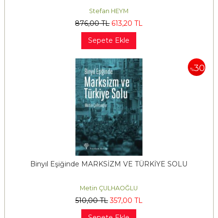
Stefan HEYM
876
,00
TL
613
,20
TL
Sepete Ekle
30
%
Binyıl Eşiğinde MARKSİZM VE TÜRKİYE SOLU
Metin ÇULHAOĞLU
510
,00
TL
357
,00
TL
Sepete Ekle