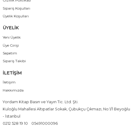
Gizlilik Politikası
Sipariş Koşulları
Üyelik Koşulları
ÜYELİK
Yeni Üyelik
Üye Girişi
Sepetim
Sipariş Takibi
İLETİŞİM
İletişim
Hakkımızda
Yordam Kitap Basın ve Yayın Tic. Ltd. Şti.
Kuloğlu Mahallesi Altıpatlar Sokak, Çubukçu Çıkmazı, No:1/1 Beyoğlu
- İstanbul
0212 528 19 10
05491000096