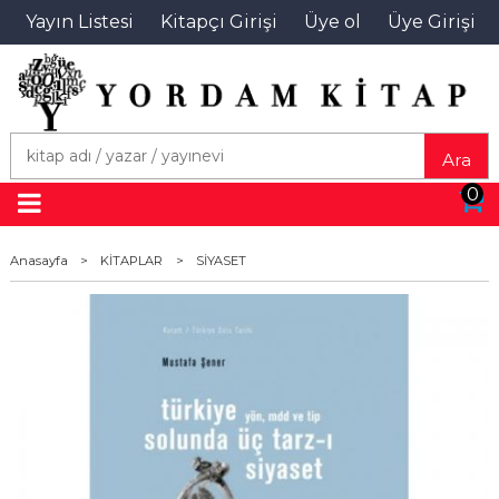
Yayın Listesi
Kitapçı Girişi
Üye ol
Üye Girişi
Ara
0
Anasayfa
>
KİTAPLAR
>
SİYASET