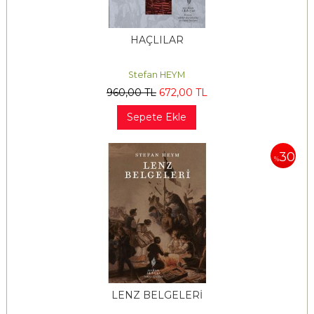
HAÇLILAR
Stefan HEYM
960
,00
TL
672
,00
TL
Sepete Ekle
30
%
LENZ BELGELERİ