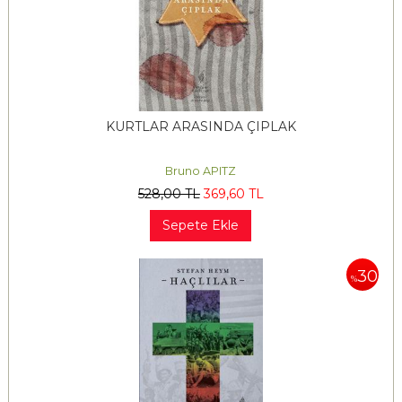
KURTLAR ARASINDA ÇIPLAK
Bruno APITZ
528
,00
TL
369
,60
TL
Sepete Ekle
30
%