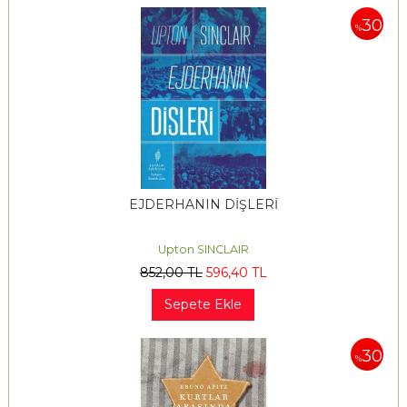
30
%
EJDERHANIN DİŞLERİ
Upton SINCLAIR
852
,00
TL
596
,40
TL
Sepete Ekle
30
%