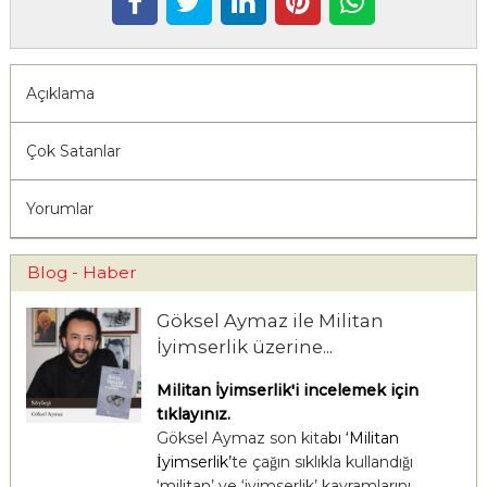
Açıklama
Çok Satanlar
Yorumlar
Blog - Haber
Göksel Aymaz ile Militan
İyimserlik üzerine...
Militan İyimserlik'i incelemek için
tıklayınız.
Göksel Aymaz son kita
bı ‘
Militan
İyimserlik
’
te çağın sıklıkla kullandığı
‘militan’ ve ‘iyimserlik’ kavramlarını