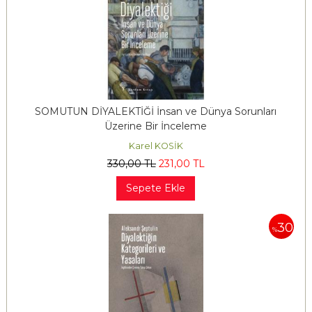
SOMUTUN DİYALEKTİĞİ İnsan ve Dünya Sorunları
Üzerine Bir İnceleme
Karel KOSİK
330
,00
TL
231
,00
TL
Sepete Ekle
30
%