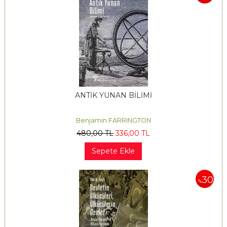
ANTİK YUNAN BİLİMİ
Benjamin FARRINGTON
480
,00
TL
336
,00
TL
Sepete Ekle
30
%