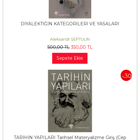
DİYALEKTİĞİN KATEGORİLERİ VE YASALARI
Aleksandr ŞEPTULIN
500
,00
TL
350
,00
TL
Sepete Ekle
30
%
TARİHİN YAPILARI Tarihsel Materyalizme Giriş (Cep