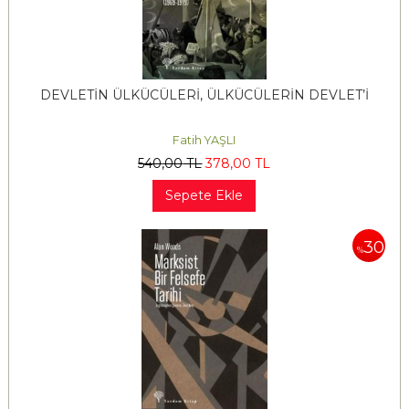
DEVLETİN ÜLKÜCÜLERİ, ÜLKÜCÜLERİN DEVLET’İ
Fatih YAŞLI
540
,00
TL
378
,00
TL
Sepete Ekle
30
%