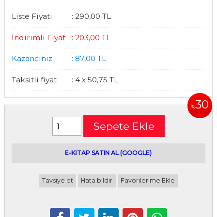
Liste Fiyatı
:
290
,00
TL
İndirimli Fiyat
:
203
,00
TL
Kazancınız
:
87
,00
TL
Taksitli fiyat
:
4 x
50
,75
TL
30
%
Sepete Ekle
E-kitap satın alabileceğiniz siteler
E-KİTAP SATIN AL (GOOGLE)
Tavsiye et
Hata bildir
Favorilerime Ekle