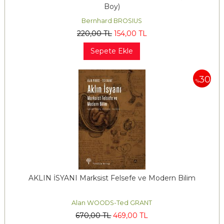
Boy)
Bernhard BROSIUS
220
,00
TL
154
,00
TL
Sepete Ekle
30
%
AKLIN İSYANI Marksist Felsefe ve Modern Bilim
Alan WOODS-Ted GRANT
670
,00
TL
469
,00
TL