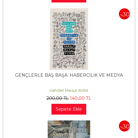
30
%
GENÇLERLE BAŞ BAŞA: HABERCİLİK VE MEDYA
Vahdet Mesut AYAN
200
,00
TL
140
,00
TL
Sepete Ekle
30
%