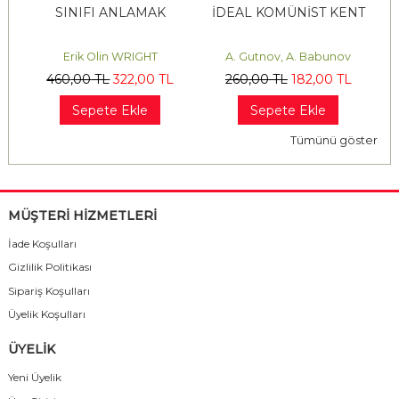
İN
SINIFI ANLAMAK
İDEAL KOMÜNİST KENT
D
Erik Olin WRIGHT
A. Gutnov, A. Babunov
460
,00
TL
322
,00
TL
260
,00
TL
182
,00
TL
Sepete Ekle
Sepete Ekle
Tümünü göster
MÜŞTERİ HİZMETLERİ
İade Koşulları
Gizlilik Politikası
Sipariş Koşulları
Üyelik Koşulları
ÜYELİK
Yeni Üyelik