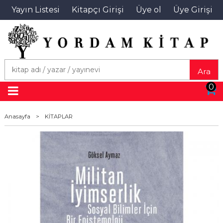
Yayın Listesi
Kitapçı Girişi
Üye ol
Üye Girişi
Ara
0
Anasayfa
>
KİTAPLAR