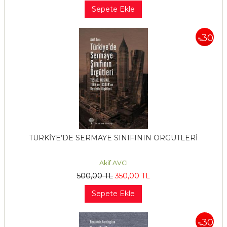
Sepete Ekle
30
%
TÜRKİYE’DE SERMAYE SINIFININ ÖRGÜTLERİ
Akif AVCI
500
,00
TL
350
,00
TL
Sepete Ekle
30
%