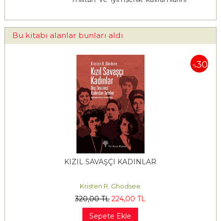
tartışmaya açıyor.
Bu kitabı alanlar bunları aldı
30
%
KIZIL SAVAŞÇI KADINLAR
Kristen R. Ghodsee
320
,00
TL
224
,00
TL
Sepete Ekle